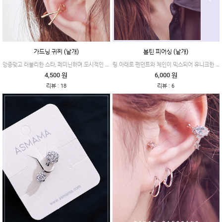
가드닝 귀찌 (낱개)
볼틴 피어싱 (낱개)
앙증맞고 러블리한 스타, 페미닌하며 도시적인 엑스 타입이 준비되었어요.
링 아래로 펜던트와 체인이 믹스되어 유니크한 무드의 제품이에요.
4,500 원
6,000 원
:
:
리뷰
18
리뷰
6