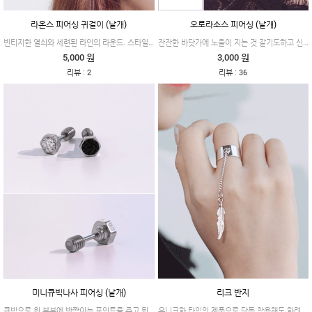
라온스 피어싱 귀걸이 (낱개)
오로라소스 피어싱 (낱개)
빈티지한 열쇠와 세련된 라인의 라운드. 스타일은 다르지만 두 가지 모두 키치하게 즐기실 수 있는 제품이에요.
잔잔한 바닷가에 노을이 지는 것 같기도하고 신비로운 오로라의 형태가 느껴지는 제품이에요.
5,000 원
3,000 원
:
:
리뷰
2
리뷰
36
미니큐빅나사 피어싱 (낱개)
리크 반지
큐빅으로 윗 부분에 반짝이는 포인트를 주고 뒷쪽은 리얼한 나사 모양으로 마무리한 디테일한 제품이에요.
유니크한 타입의 제품으로 단독 착용해도 화려함을 느낄 수 있는 제품이에요.