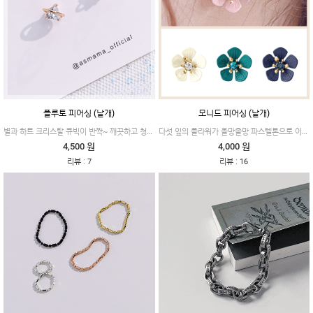
플루토 피어싱 (낱개)
모니드 피어싱 (낱개)
별과 하트 크리스탈 큐빅이 반짝~ 깨끗하고 청량감이 돋보이는 피어싱이에요.
다섯 잎의 플라워가 올망졸망 파스텔톤으로 이루어져 부드럽고 러블리한 무드의 제품이에요.
4,500 원
4,000 원
:
:
리뷰
7
리뷰
16