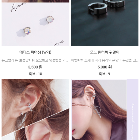
에디스 피어싱 (낱개)
모노 원터치 귀걸이
동그랗게 뜬 보름달처럼 오묘하고 영롱함을 가득 담아낸 피어싱이에요.
메탈릭한 소재에 작게 음각된 문양이 눈길을 끄는 원터치 귀걸이예요.
3,500 원
5,000 원
:
:
리뷰
10
리뷰
9