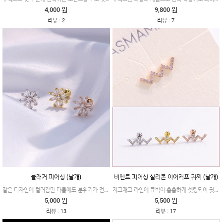
4,000 원
9,800 원
:
:
리뷰
2
리뷰
7
블래거 피어싱 (낱개)
비엔트 피어싱 실리콘 이어커프 귀찌 (낱개)
같은 디자인에 컬러감만 다름에도 분위기가 전혀 다른 플라워 피어싱이에요.
지그재그 라인에 큐빅이 촘촘하게 셋팅되어 귓가를 환하게 밝혀주는 제품이에요.
5,000 원
5,500 원
:
:
리뷰
13
리뷰
17