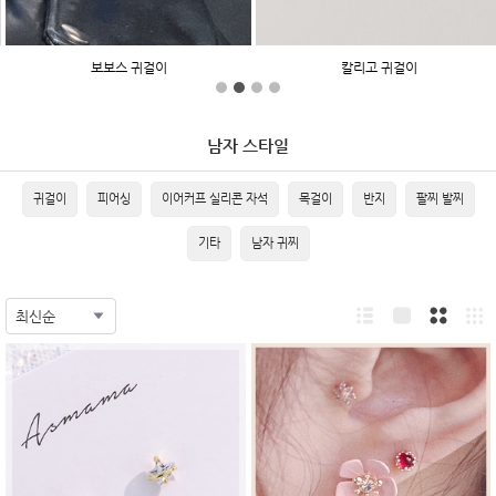
보보스 귀걸이
칼리고 귀걸이
남자 스타일
귀걸이
피어싱
이어커프 실리콘 자석
목걸이
반지
팔찌 발찌
기타
남자 귀찌