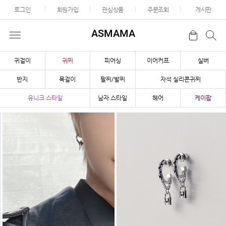
로그인
회원가입
관심상품
주문조회
게시판
ASMAMA
귀걸이
귀찌
피어싱
이어커프
실버
반지
목걸이
팔찌/발찌
자석 실리콘귀찌
유니크 스타일
남자 스타일
헤어
케이팝