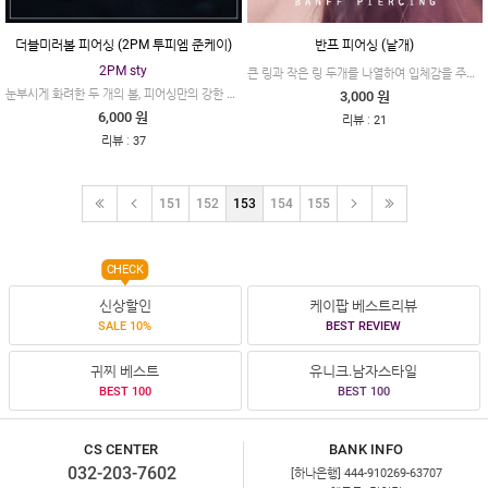
더블미러볼 피어싱 (2PM 투피엠 준케이)
반프 피어싱 (낱개)
2PM sty
큰 링과 작은 링 두개를 나열하여 입체감을 주었으며, 화사하면서도 단아한 무드를 느끼실 수 있는 제품이에요.
눈부시게 화려한 두 개의 볼, 피어싱만의 강한 느낌은 그대로 볼의 부드러움이 더해진 제품이에요.
3,000 원
6,000 원
:
리뷰
21
:
리뷰
37
151
152
153
154
155
CHECK
신상할인
케이팝 베스트리뷰
SALE 10%
BEST REVIEW
귀찌 베스트
유니크.남자스타일
BEST 100
BEST 100
CS CENTER
BANK INFO
032-203-7602
[하나은행] 444-910269-63707