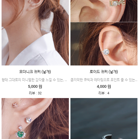
모더니크 귀찌 (낱개)
로이드 귀찌 (낱개)
형태 그대로의 미니멀한 감각을 느낄 수 있는, 모던함에 유니크함을 더한 제품이에요.
큼지막한 큐빅과 레터링으로 포인트 줄 수 있는 캐주얼한 제품이에요.
5,000 원
4,000 원
:
:
리뷰
32
리뷰
4