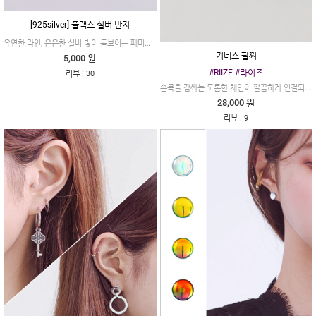
[925silver] 플랙스 실버 반지
유연한 라인, 은은한 실버 빛이 돋보이는 페미닌한 무드의 실버 반지입니다.
기네스 팔찌
5,000 원
#RIIZE #라이즈
:
리뷰
30
손목을 감싸는 도톰한 체인이 깔끔하게 연결되어 스타일리시한 연출을 도와주는 제품이에요.
28,000 원
:
리뷰
9