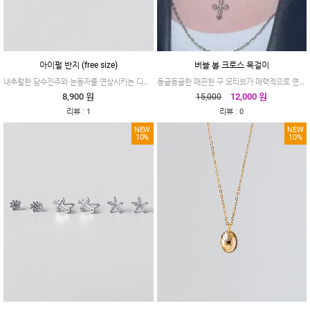
아이펄 반지 (free size)
버블 볼 크로스 목걸이
내추럴한 담수진주와 눈동자를 연상시키는 디자인 #아이펄
동글동글한 매끈한 구 모티브가 매력적으로 연결된 버블 볼 크로스 목걸이입니다.
8,900 원
12,000 원
15,000
:
:
리뷰
1
리뷰
0
NEW
NEW
10%
10%