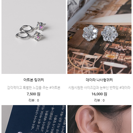
아트본 링귀찌
데이라 나사형귀찌
감각적이고 특별한 느낌을 주는 #아트본
시원시원한 사이즈감과 눈부신 반짝임 #데이라
7,500 원
16,000 원
:
:
리뷰
0
리뷰
0