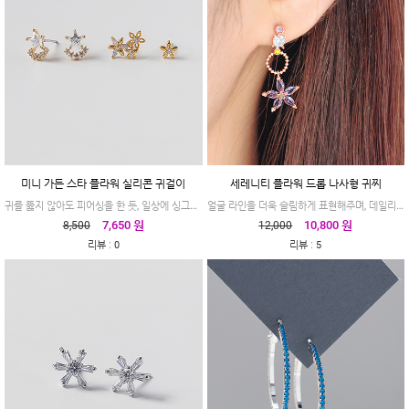
미니 가든 스타 플라워 실리콘 귀걸이
세레니티 플라워 드롭 나사형 귀찌
귀를 뚫지 않아도 피어싱을 한 듯, 일상에 싱그러움을 더하는 미니 가든
얼굴 라인을 더욱 슬림하게 표현해주며, 데일리 룩에 화사함을 더하고 싶은 날 추천합니다.
7,650 원
10,800 원
8,500
12,000
:
:
리뷰
0
리뷰
5