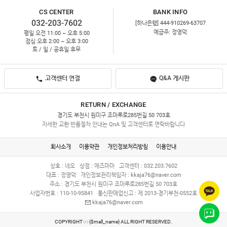
CS CENTER
BANK INFO
032-203-7602
[하나은행] 444-910269-63707
예금주: 정영덕
평일 오전 11:00 ~ 오후 5:00
점심 오후 2:00 ~ 오후 3:00
토 / 일 / 공휴일 휴무
고객센터 연결
Q&A 게시판
RETURN / EXCHANGE
경기도 부천시 원미구 조마루로285번길 50 703호
자세한 교환·반품절차 안내는 QnA 및 고객센터로 연락바랍니다
회사소개
이용약관
개인정보처리방침
이용안내
상호 : 네오
상점 : 애즈마마
고객센터 : 032.203.7602
대표 : 정영덕
개인정보관리책임자 :
kkaja76@naver.com
주소 : 경기도 부천시 원미구 조마루로285번길 50 703호
사업자번호 : 110-10-95841
통신판매업신고 : 제 2013-경기부천-0552호
kkaja76@naver.com
COPYRIGHT ⓒ {$mall_name} ALL RIGHT RESERVED.