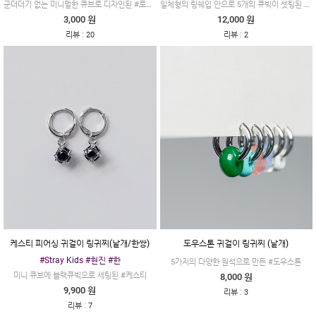
군더더기 없는 미니멀한 큐브로 디자인된 #로키드
일체형의 링쉐입 안으로 5개의 큐빅이 셋팅된 #리자크
3,000 원
12,000 원
:
:
리뷰
20
리뷰
2
케스티 피어싱 귀걸이 링귀찌(낱개/한쌍)
도우스톤 귀걸이 링귀찌 (낱개)
#Stray Kids #현진 #한
5가지의 다양한 원석으로 만든 #도우스톤
미니 큐브에 블랙큐빅으로 세팅된 #케스티
8,000 원
9,900 원
:
리뷰
3
:
리뷰
7