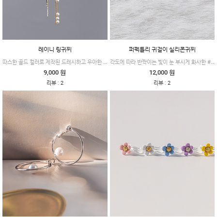
레이니 링귀찌
퍼펙틀리 귀걸이 실리콘귀찌
따스한 골드 컬러로 제작된 드레시하고 우아한 무드 #레이니
각도에 따라 반짝이는 빛이 눈 부시게 화사한 #퍼펙틀리
9,000 원
12,000 원
:
:
리뷰
2
리뷰
2