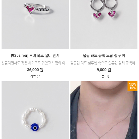
[925silver] 루비 하트 실버 반지
달랑 하트 큐빅 드롭 링 귀찌
심플하면서도 작은 사이즈로 귀엽고 느낌의 아이템이에요.
깔끔한 하트 실루엣 속으로 영롱한 컬러 큐빅이 콕콕, 분위기가 한층 밝아오는 제품이에요.
36,000 원
9,000 원
:
:
리뷰
1
리뷰
8
NEW
10%