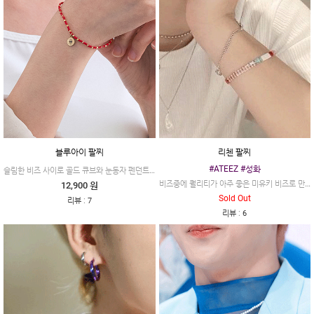
블루아이 팔찌
리첸 팔찌
#ATEEZ #성화
슬림한 비즈 사이로 골드 큐브와 눈동자 펜던트로 디자인된 #블루아이
비즈중에 퀄리티가 아주 좋은 미유키 비즈로 만든 팔찌에요~
12,900 원
Sold Out
:
리뷰
7
:
리뷰
6