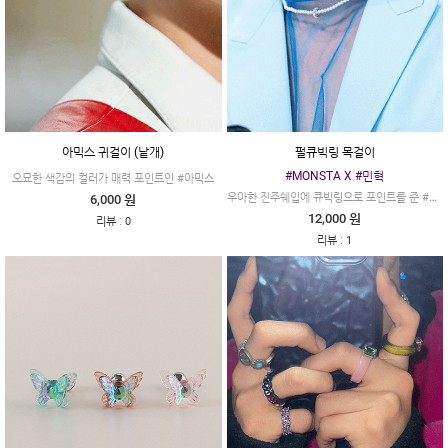
아믹스 귀걸이 (낱개)
펄큐빅링 목걸이
#MONSTA X #민혁
오묘한 색감의 컬러가 매력 포인트인 #아믹스
우아한 진주쉐입에 큐빅링으로 포인트를 준 #펄큐빅링
6,000 원
12,000 원
:
리뷰
0
:
리뷰
1