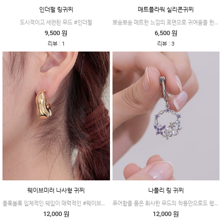
인더펄 링귀찌
매트플라워 실리콘귀찌
뽀송뽀송 매트한 느낌의 표면으로 귀여움을 한층 더 살린 #매트플라워
도시적이고 세련된 무드 #인더펄
9,500 원
6,500 원
:
:
리뷰
1
리뷰
3
웨이브미러 나사형 귀찌
나플리 링 귀찌
올록볼록 입체적인 쉐입이 매력적인 #웨이브미러
퓨어함을 품은 화사한 무드의 착용만으로도 행복감을 주는 제품이에요.
12,000 원
12,000 원