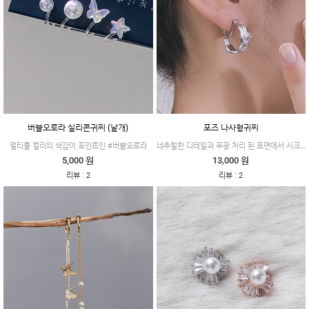
버블오로라 실리콘귀찌 (낱개)
포즈 나사형귀찌
네추럴한 디테일과 무광 처리 된 표면에서 시크함과 멋스러움이 느껴지는 #포즈
멀티플 컬러의 색감이 포인트인 #버블오로라
5,000 원
13,000 원
:
:
리뷰
2
리뷰
2