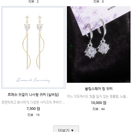
:
:
리뷰
2
리뷰
0
블링스퀘어 링 귀찌
르메쉬 귀걸이 나사형 귀찌 (실버침)
어느 각도에서도 빛을 잃지 않는 영롱함, 노블레스한 분위기를 연출해줘요.
로맨틱하고 화사하게, 다양한 사이즈의 큐빅이 드롭되어 살랑이는 제품이에요.
10,000 원
7,500 원
:
리뷰
44
:
리뷰
19
더보기 ▼