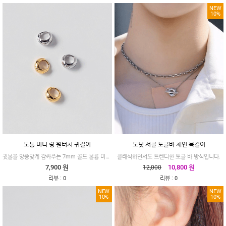
NEW
10%
도통 미니 링 원터치 귀걸이
도넛 서클 토글바 체인 목걸이
귓볼을 앙증맞게 감싸주는 7mm 골드 볼륨 미니 링
클래식하면서도 트렌디한 토글 바 방식입니다.
7,900 원
10,800 원
12,000
:
:
리뷰
0
리뷰
0
NEW
NEW
10%
10%