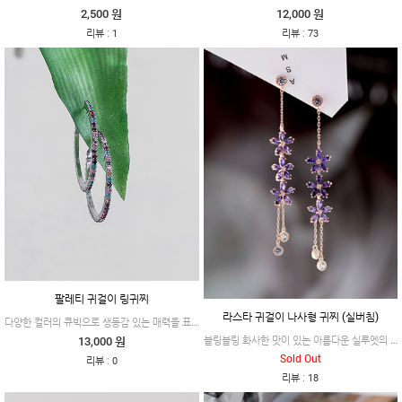
2,500 원
12,000 원
:
:
리뷰
1
리뷰
73
팔레티 귀걸이 링귀찌
라스타 귀걸이 나사형 귀찌 (실버침)
다양한 컬러의 큐빅으로 생동감 있는 매력을 표현한 #팔레티
블링블링 화사한 맛이 있는 아름다운 실루엣의 드롭형 제품이에요.
13,000 원
Sold Out
:
리뷰
0
:
리뷰
18