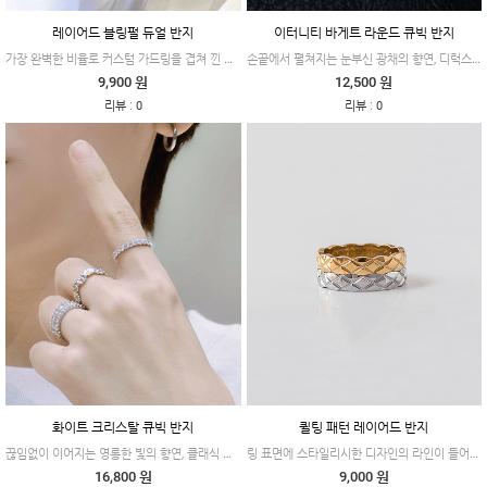
레이어드 블링펄 듀얼 반지
이터니티 바게트 라운드 큐빅 반지
가장 완벽한 비율로 커스텀 가드링을 겹쳐 낀 듯한 드라마틱한 효과를 선사합니다.
손끝에서 펼쳐지는 눈부신 광채의 향연, 디럭스 풀 이터니티 링
9,900 원
12,500 원
:
:
리뷰
0
리뷰
0
화이트 크리스탈 큐빅 반지
퀼팅 패턴 레이어드 반지
끊임없이 이어지는 영롱한 빛의 향연, 클래식 풀 이터니티 링
링 표면에 스타일리시한 디자인의 라인이 들어간 #엠피오
16,800 원
9,000 원