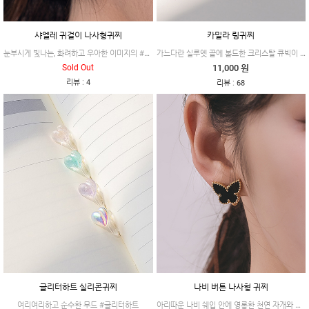
샤엘레 귀걸이 나사형귀찌
카밀라 링귀찌
눈부시게 빛나는, 화려하고 우아한 이미지의 #샤엘레
가느다란 실루엣 끝에 볼드한 크리스탈 큐빅이 매치되어 있는 #카밀라
Sold Out
11,000 원
:
리뷰
4
:
리뷰
68
글리터하트 실리콘귀찌
나비 버튼 나사형 귀찌
아리따운 나비 쉐입 안에 영롱한 천연 자개와 오닉스가 세팅되어 우아한 무드의 제품이에요.
여리여리하고 순수한 무드 #글리터하트