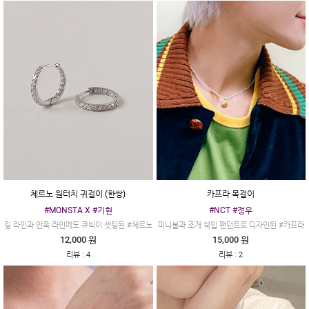
체르노 원터치 귀걸이 (한쌍)
카프라 목걸이
#MONSTA X #기현
#NCT #정우
링 라인과 안쪽 라인에도 큐빅이 셋팅된 #체르노
미니볼과 조개 쉐입 팬던트로 디자인된 #카프라
12,000 원
15,000 원
:
:
리뷰
4
리뷰
2