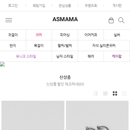
로그인
회원가입
관심상품
주문조회
게시판
ASMAMA
귀걸이
귀찌
피어싱
이어커프
실버
반지
목걸이
팔찌/발찌
자석 실리콘귀찌
유니크 스타일
남자 스타일
헤어
케이팝
신상품
신상품 할인 체크하세요0