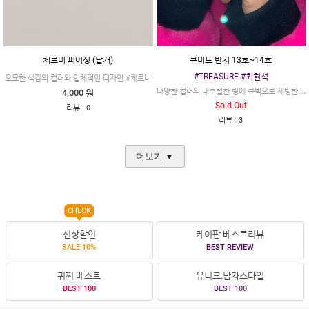
체로비 피어싱 (낱개)
큐비드 반지 13호~14호
#TREASURE #최현석
오묘한 색감의 컬러와 입체적인 디자인 #체로비
다양한 컬러의 내추럴한 링에 큐빅으로 세팅한 #큐비드
4,000 원
Sold Out
:
리뷰
0
:
리뷰
3
더보기 ▼
CHECK
신상할인
케이팝 베스트리뷰
SALE 10%
BEST REVIEW
귀찌 베스트
유니크.남자스타일
BEST 100
BEST 100