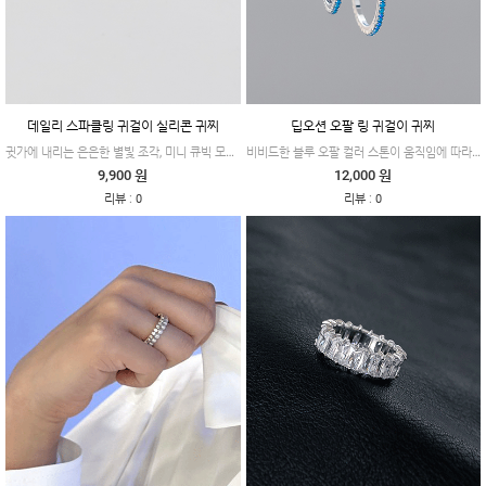
데일리 스파클링 귀걸이 실리콘 귀찌
딥오션 오팔 링 귀걸이 귀찌
귓가에 내리는 은은한 별빛 조각, 미니 큐빅 모티브 귀걸이 & 실리콘 귀찌
비비드한 블루 오팔 컬러 스톤이 움직임에 따라 오묘하고 화사한 존재감을 발휘하는 링 귀걸이 귀찌입니다.
9,900 원
12,000 원
:
:
리뷰
0
리뷰
0