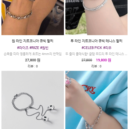
원 라인 지르코니아 큐빅 팔찌
투 라인 지르코니아 큐빅 테니스 팔찌
#라이즈 #RIIZE #원빈
#CELEB PICK #리우
두 줄의 클래식함! 글램 무드의 투 라인 테니스 팔찌
손목을 따라 영롱하게 흐르는 4mm의 반짝임
27,800 원
19,800 원
27,800
:
:
리뷰
0
리뷰
0