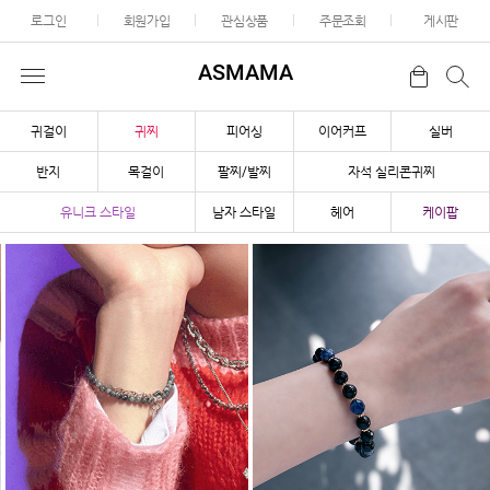
로그인
회원가입
관심상품
주문조회
게시판
ASMAMA
귀걸이
귀찌
피어싱
이어커프
실버
반지
목걸이
팔찌/발찌
자석 실리콘귀찌
유니크 스타일
남자 스타일
헤어
케이팝