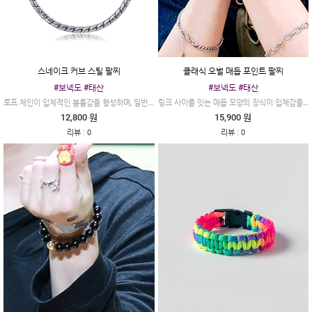
스네이크 커브 스틸 팔찌
클래식 오벌 매듭 포인트 팔찌
#보넥도 #태산
#보넥도 #태산
로프 체인이 입체적인 볼륨감을 형성하며, 일반적인 체인보다 훨씬 풍부한 광택을 자랑합니다.
링크 사이를 잇는 매듭 모양의 장식이 입체감을 더해주어, 단조롭지 않은 유니크한 무드를 자아냅니다.
12,800 원
15,900 원
:
:
리뷰
0
리뷰
0