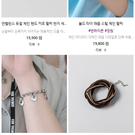
언밸런스 듀얼 체인 핸드 커프 팔찌 반지 세트
볼드 타이 매듭 스틸 체인 팔찌
#엔하이픈 #정원
손끝부터 손목까지 이어지는 매혹적인 드롭 라인! 단 하나로 완성하는 독보적인 스트릿 무드의 핸드 체인
체인 마디마다 더해진 매듭 디테일로 단독 착용만으로도 묵직한 존재감을 선사하는 볼드 체인 팔찌
15,900 원
19,800 원
:
리뷰
0
:
리뷰
0