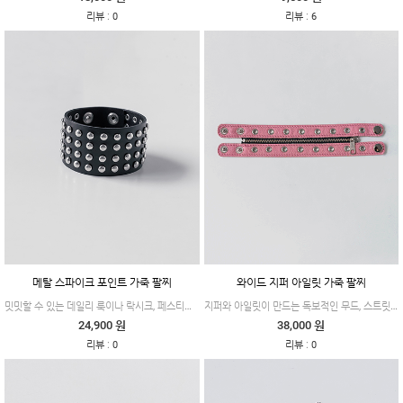
:
:
리뷰
0
리뷰
6
메탈 스파이크 포인트 가죽 팔찌
와이드 지퍼 아일릿 가죽 팔찌
밋밋할 수 있는 데일리 룩이나 락시크, 페스티벌 룩에 스파이스를 더해줄 완벽한 스트릿 포인트 아이템입니다.
지퍼와 아일릿이 만드는 독보적인 무드, 스트릿 펑크 레더 가죽 팔찌
24,900 원
38,000 원
:
:
리뷰
0
리뷰
0