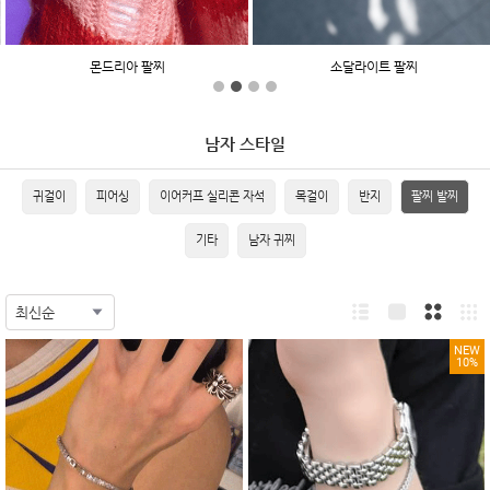
몬드리아 팔찌
소달라이트 팔찌
남자 스타일
귀걸이
피어싱
이어커프 실리콘 자석
목걸이
반지
팔찌 발찌
기타
남자 귀찌
NEW
10%