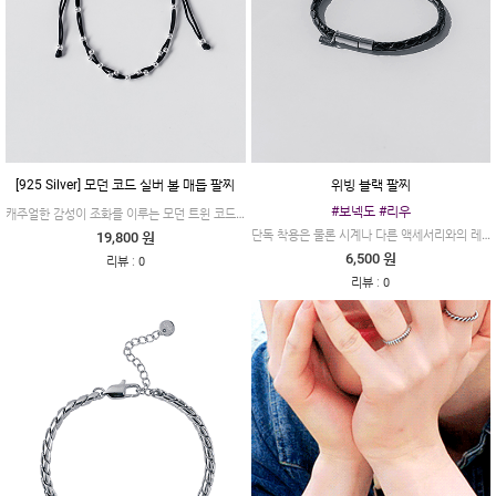
[925 Silver] 모던 코드 실버 볼 매듭 팔찌
위빙 블랙 팔찌
#보넥도 #리우
캐주얼한 감성이 조화를 이루는 모던 트윈 코드 실버 볼 매듭 브레이슬릿입니다.
단독 착용은 물론 시계나 다른 액세서리와의 레이어드에도 탁월한 조화를 이룹니다.
19,800 원
6,500 원
:
리뷰
0
:
리뷰
0