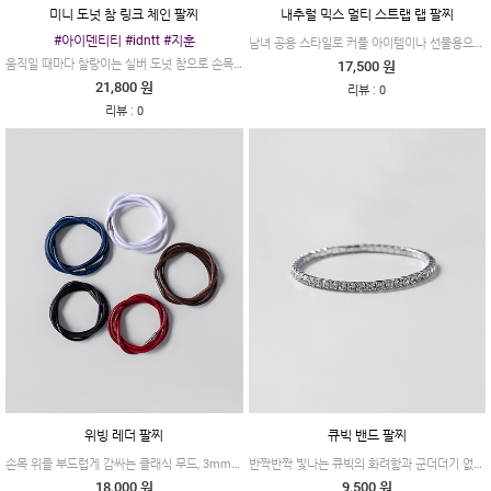
미니 도넛 참 링크 체인 팔찌
내추럴 믹스 멀티 스트랩 랩 팔찌
#아이덴티티 #idntt #지훈
남녀 공용 스타일로 커플 아이템이나 선물용으로도 적극 추천해 드립니다
움직일 때마다 찰랑이는 실버 도넛 참으로 손목에 볼륨감을 더해줄 체인 팔찌
17,500 원
21,800 원
:
리뷰
0
:
리뷰
0
위빙 레더 팔찌
큐빅 밴드 팔찌
손목 위를 부드럽게 감싸는 클래식 무드, 3mm 가죽 위빙 레이어드 멀티 팔찌
반짝반짝 빛나는 큐빅의 화려함과 군더더기 없는 디자인의 팔찌입니다
18,000 원
9,500 원