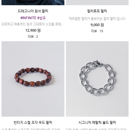
드레고니아 원석 팔찌
컬러로프 팔찌
#INFINITE #성규
캐쥬얼한 컬러가 돋보이는 컬러 팔찌 입니다
오묘하고 매혹적인 원석 그대로의 느낌을 표현한 팔찌에요~
9,000 원
12,900 원
:
리뷰
15
:
리뷰
2
빈티지 스컬 조각 우드 팔찌
시그니처 메탈릭 볼드 팔찌
소재 특유의 느낌으로 감각적이면서도 가지런히 엮여있는 해골 장식이 유니크한 디자인이에요.
단독 착용 시에도 확실한 스타일 포인트가 되어줍니다.