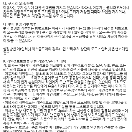
나. 쿠키의 설치/운영
이용자는 쿠키 설치에 대한 선택권을 가지고 있습니다. 따라서, 이용자는 웹브라우저에서
옵션을 설정함으로써 모든 쿠키를 허용하거나, 쿠키가 저장될 때마다 확인을 거치거나,
아니면 모든 쿠키의 저장을 거부할 수도 있습니다.
다. 쿠키 설정 거부 방법
쿠키 설정을 거부하는 방법으로는 이용자가 사용하시는 웹 브라우저의 옵션을 택함으로
써 모든 쿠키를 허용하거나 쿠키를 저장할 때마다 확인을 거치거나, 모든 쿠키의 저장을
거부할 수 있습니다. 단, 이용자께서 쿠키 설치를 거부하였을 경우 서비스 제공에 어려움
이 있을 수 있습니다.
설정방법 예(인터넷 익스플로어의 경우) : 웹 브라우저 상단의 도구 > 인터넷 옵션 > 개인
정보
9. 개인정보보호를 위한 기술적/관리적 대책
가. 회사는 이용자의 개인정보를 취급함에 있어 개인정보가 분실, 도난, 누출, 변조, 또는
훼손되지 않도록 안전성 확보를 위하여 다음과 같은 기술적 대책을 강구하고 있습니다.
- 이용자의 개인정보는 암호화 되어 보호되고 있습니다. 그러나 이용자의 개인정보를 회
사가 암호화시켜 보호하고 있음에도 불구하고 공공장소에서의 인터넷사용 등의 과정에
서 의도하지 않게 분실하거나 타인에게 도난 또는 유출될 가능성이 있습니다. 그러므로
이용자는 개인정보를 타인에게 유출시키거나 대여, 제공 등 공개하여서는 아니 되며, 피
싱 등 사회공학적 방법에 의한 개인정보 무단 수집으로부터 자신의 개인정보를 책임 있
게 관리하여야 합니다. 이러한 개인정보의 분실, 도난 유출, 피싱, 공개에 대해서 회사는
어떠한 책임도 지지 않습니다.
- 이용자의 개인정보는 기본적으로 비밀번호에 의해 보호되며, 파일 및 전송 데이터를 암
호화하여 중요한 데이터는 별도의 보안기능을 통해 보호되고 있습니다.
- 회사는 항상 새로운 정보를 자동으로 Update하는 백신을 이용하여 컴퓨터 바이러스에
의한 피해를 방지하기 위해 24시간 근무요원이 상주하면서 보호조치를 취하고 있습니
다. 만일, 바이러스 침투시 자동으로 바이러스 침투 Alarm을 근무자에게 보냄과 동시에
자동 치료하도록 되어 있습니다.
- 회사는 암호알고리즘을 이용하여 네트워크상의 개인정보를 안전하게 전송할 수 있는
보안장치(SSL 또는 SET)를 채택하고 있습니다.