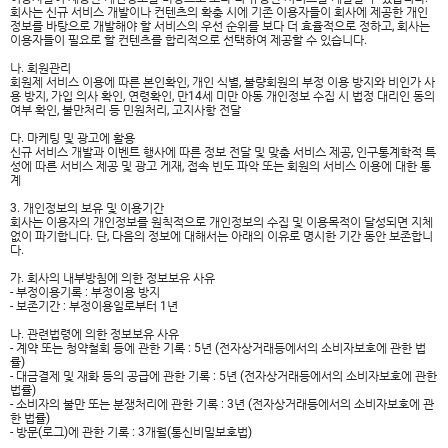
회사는 신규 서비스 개발이나 컨텐츠의 확충 시에 기존 이용자들이 회사에 제공한 개인
정보를 바탕으로 개발해야 할 서비스의 우선 순위를 보다 더 효율적으로 정하고, 회사는
이용자들이 필요로 할 컨텐츠를 합리적으로 선택하여 제공할 수 있습니다.
나. 회원관리
회원제 서비스 이용에 따른 본인확인, 개인 식별, 불량회원의 부정 이용 방지와 비인가 사
용 방지, 가입 의사 확인, 연령확인, 만14세 미만 아동 개인정보 수집 시 법정 대리인 동의
여부 확인, 불만처리 등 민원처리, 고지사항 전달
다. 마케팅 및 광고에 활용
신규 서비스 개발과 이벤트 행사에 따른 정보 전달 및 맞춤 서비스 제공, 인구통계학적 특
성에 따른 서비스 제공 및 광고 게재, 접속 빈도 파악 또는 회원의 서비스 이용에 대한 통
계
3. 개인정보의 보유 및 이용기간
회사는 이용자의 개인정보를 원칙적으로 개인정보의 수집 및 이용목적이 달성되면 지체
없이 파기합니다. 단, 다음의 정보에 대해서는 아래의 이유로 명시한 기간 동안 보존합니
다.
가. 회사의 내부방침에 의한 정보보유 사유
- 부정이용기록 : 부정이용 방지
- 보존기간 : 부정이용일로부터 1년
나. 관련법령에 의한 정보보유 사유
- 계약 또는 청약철회 등에 관한 기록 : 5년 (전자상거래등에서의 소비자보호에 관한 법
률)
- 대금결제 및 재화 등의 공급에 관한 기록 : 5년 (전자상거래등에서의 소비자보호에 관한
법률)
- 소비자의 불만 또는 분쟁처리에 관한 기록 : 3년 (전자상거래등에서의 소비자보호에 관
한 법률)
- 방문(로그)에 관한 기록 : 3개월(통신비밀보호법)