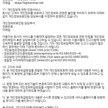
이메일 : kkaja76@hanmail.net
11. 개인정보에 관한 민원서비스
회사는 고객의 개인정보를 보호하고 개인정보와 관련한 불만을 처리하기 위하여 아래와
같이 개인정보보호민원 담당부서를 지정하여 운영하고 있습니다.
개인정보보호민원 담당부서 :
전화번호 :
이메일 :
이용자는 회사의 서비스를 이용하며 발생하는 모든 개인정보보호 관련 민원을 개인정보
관리책임자 혹은 담당부서로 신고하실 수 있습니다. 회사는 이용자들의 신고사항에 대해
신속하게 충분한 답변을 드릴 것입니다. 기타 개인정보침해에 대한 신고나 상담이 필요
하신 경우에는 아래 기관에 문의하시기 바랍니다.
- 개인분쟁조정위원회 (www.1336.or.kr/1336)
- 정보보호마크인증위원회 (www.eprivacy.or.kr/02-580-0533~4)
- 대검찰청 인터넷범죄수사센터 (http://icic.sppo.go.kr/02-3480-3600)
- 경찰청 사이버테러대응센터 (www.ctrc.go.kr/02-392-0330)
12. 고지의 의무
가. 본 개인정보취급방침을 포함한 기타 개인정보보호에 대한 상세한 내용은 서비스 홈
페이지 첫 화면에 공개함으로써 이용자가 언제나 용이하게 보실 수 있도록 조치하고 있
습니다.
나. 법령 정책 또는 보안기술의 변경에 따라 중요한 내용의 추가 삭제 및 수정이 있을 시
에는 변경되는 개인정보취급방침을 시행하기 전에 서비스 홈페이지를 통해 변경이유 및
내용 등에 대하여 공지하도록 하겠습니다.
다. 본 개인정보취급방침의 내용은 수시로 변경될 수 있으므로 서비스홈페이지를 방문하
실 때 마다 이를 확인하시기 바랍니다.
본 방침은 : 2013년 00월 00일부터 시행됩니다