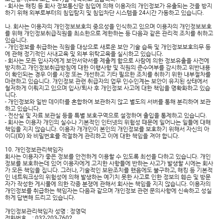
- 회사는 해킹 등 회사 정보통신망 침입에 의해 이용자의 개인정보가 유출되는 것을 방지
하기 위해 외부로부터의 침입탐지 및 침입차단 시스템을 24시간 가동하고 있습니다.
나. 회사는 이용자의 개인정보보호의 중요성을 인식하고 있으며 이용자의 개인정보보호
를 위해 개인정보취급직원을 최소한으로 제한하는 등 다음과 같은 관리적 조치를 취하고
있습니다.
- 개인정보를 취급하는 직원을 대상으로 새로운 보안 기술 습득 및 개인정보보호의무 등
에 관해 정기적인 사내교육 및 외부 위탁교육을 실시하고 있습니다.
- 회사는 모든 입사자에게 보안서약서를 제출케 함으로 사람에 의한 정보유출을 사전에
방지하고 개인정보취급방침에 대한 이행사항 및 직원의 준수여부를 감시하고 위반내용
이 확인되는 경우 이를 시정 또는 개선하고 기타 필요한 조치를 취하기 위한 내부절차를
마련하고 있습니다. 개인정보 관련 취급자의 업무 인수인계는 보안이 유지된 상태에서
철저하게 이뤄지고 있으며 입사/퇴사 후 개인정보 사고에 대한 책임을 명확화하고 있습
니다.
- 개인정보와 일반 데이터를 혼합하여 보관하지 않고 별도의 서버를 통해 분리하여 보관
하고 있습니다.
- 전산실 및 자료 보관실 등을 특별 보호구역으로 설정하여 출입을 통제하고 있습니다.
- 회사는 이용자 개인의 실수나 기본적인 인터넷의 위험성 때문에 일어나는 일들에 대해
책임을 지지 않습니다. 이용자 개개인이 본인의 개인정보를 보호하기 위해서 자신의 아
이디(ID) 와 비밀번호를 적절하게 관리하고 이에 대한 책임을 져야 합니다.
10. 개인정보관리책임자
회사는 이용자가 좋은 정보를 안전하게 이용할 수 있도록 최선을 다하고 있습니다. 개인
정보를 보호하는데 있어 이용자에게 고지한 사항들에 반하는 사고가 발생할 시에는 회사
가 모든 책임을 집니다. 그러나, 기술적인 보완조치를 했음에도 불구하고, 해킹 등 기본적
인 네트워크상의 위험성에 의해 발생하는 예기치 못한 사고로 인한 정보의 훼손 및 방문
자가 작성한 게시물에 의한 각종 분쟁에 관해서 회사는 책임을 지지 않습니다. 이용자의
개인정보를 취급하는 책임자는 다음과 같으며 개인정보 관련 문의사항에 신속하고 성실
하게 답변해 드리고 있습니다.
개인정보관리책임자 성명 : 정영덕
전화번호 : 032-203-7602