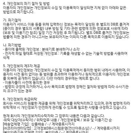
4. 개인정보의 파기 절차 및 방법
이용자의 개인정보는 개인정보의 수집 및 이용목적이 달성되면 지체 없이 아래와 같은
방법으로 파기합니다.
가. 파기절차
이용자가 서비스 이용 등을 위해 입력하신 정보는 목적이 달성된 후 별도의 DB로 옮겨져
(종이의 경우 별도의 서류함) 내부 방침 및 기타 관련 법령에 의한 정보보호 사유에 따라
(보유 및 이용기간 참조) 일정 기간 저장된 후 파기됩니다. 별도 DB로 옮겨진 개인정보는
법률에 의한 경우가 아니고서는 보유되어지는 이외의 다른 목적으로 이용되지 않습니다.
나. 파기방법
- 종이에 출력된 개인정보 : 분쇄기로 분쇄하거나 소각
- 전자적 파일 형태로 저장된 개인정보 : 기록을 재생할 수 없는 기술적 방법을 사용하여
삭제
5. 개인정보의 제3자 제공
이용자의 개인정보는 개인정보의 수집 및 이용목적에서 동의한 범위 내에서 사용하며, 이
용자의 사전 동의 없이는 동 범위를 초과하여 이용하거나 원칙적으로 이용자의 개인정보
를 외부에 공개하지 않습니다. 다만 아래의 경우에는 예외로 합니다.
- 이용자들이 사전에 동의한 경우
- 법령의 규정에 의거하거나, 수사 목적으로 법령에 정해진 절차와 방법에 따라 수사기관
의 요구가 있는 경우
6. 개인정보의 취급위탁
회사는 서비스의 원활한 제공을 위해 개인정보를 위탁처리하고 있으며, 관계 법령에 따라
위탁계약 시 개인정보가 안전하게 관리될 수 있도록 필요한 사항을 규정하고 있습니다.
현재 회사의 개인정보처리수탁자와 그 업무의 내용은 다음과 같습니다.
-위탁 대상자(수탁자) / 위탁업무 내용 / 개인정보항목 / 보유 및 이용기간 순
[배송업체명 기입] : 상품배송 / - / 계약종료시까지
[㈜코리아센터닷컴] : 고객정보DB시스템운영(전산아웃소싱) / - / 계약종료시까지
[본인인증기관 업체명 기입] : 본인인증 / - / 계약종료시까지