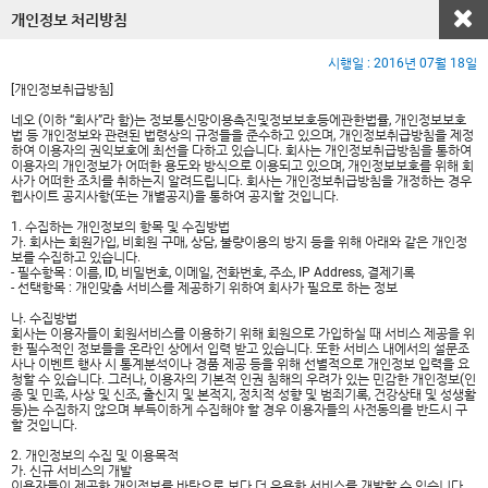
개인정보 처리방침
시행일 : 2016년 07월 18일
[개인정보취급방침]
네오 (이하 “회사”라 함)는 정보통신망이용촉진및정보보호등에관한법률, 개인정보보호
법 등 개인정보와 관련된 법령상의 규정들을 준수하고 있으며, 개인정보취급방침을 제정
하여 이용자의 권익보호에 최선을 다하고 있습니다. 회사는 개인정보취급방침을 통하여
이용자의 개인정보가 어떠한 용도와 방식으로 이용되고 있으며, 개인정보보호를 위해 회
사가 어떠한 조치를 취하는지 알려드립니다. 회사는 개인정보취급방침을 개정하는 경우
웹사이트 공지사항(또는 개별공지)을 통하여 공지할 것입니다.
1. 수집하는 개인정보의 항목 및 수집방법
가. 회사는 회원가입, 비회원 구매, 상담, 불량이용의 방지 등을 위해 아래와 같은 개인정
보를 수집하고 있습니다.
- 필수항목 : 이름, ID, 비밀번호, 이메일, 전화번호, 주소, IP Address, 결제기록
- 선택항목 : 개인맞춤 서비스를 제공하기 위하여 회사가 필요로 하는 정보
나. 수집방법
회사는 이용자들이 회원서비스를 이용하기 위해 회원으로 가입하실 때 서비스 제공을 위
한 필수적인 정보들을 온라인 상에서 입력 받고 있습니다. 또한 서비스 내에서의 설문조
사나 이벤트 행사 시 통계분석이나 경품 제공 등을 위해 선별적으로 개인정보 입력을 요
청할 수 있습니다. 그러나, 이용자의 기본적 인권 침해의 우려가 있는 민감한 개인정보(인
종 및 민족, 사상 및 신조, 출신지 및 본적지, 정치적 성향 및 범죄기록, 건강상태 및 성생활
등)는 수집하지 않으며 부득이하게 수집해야 할 경우 이용자들의 사전동의를 반드시 구
할 것입니다.
2. 개인정보의 수집 및 이용목적
가. 신규 서비스의 개발
이용자들이 제공한 개인정보를 바탕으로 보다 더 유용한 서비스를 개발할 수 있습니다.