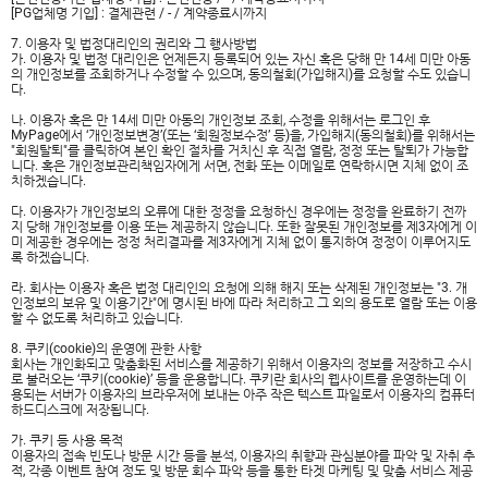
[PG업체명 기입] : 결제관련 / - / 계약종료시까지
7. 이용자 및 법정대리인의 권리와 그 행사방법
가. 이용자 및 법정 대리인은 언제든지 등록되어 있는 자신 혹은 당해 만 14세 미만 아동
의 개인정보를 조회하거나 수정할 수 있으며, 동의철회(가입해지)를 요청할 수도 있습니
다.
나. 이용자 혹은 만 14세 미만 아동의 개인정보 조회, 수정을 위해서는 로그인 후
MyPage에서 ‘개인정보변경’(또는 ‘회원정보수정’ 등)을, 가입해지(동의철회)를 위해서는
"회원탈퇴"를 클릭하여 본인 확인 절차를 거치신 후 직접 열람, 정정 또는 탈퇴가 가능합
니다. 혹은 개인정보관리책임자에게 서면, 전화 또는 이메일로 연락하시면 지체 없이 조
치하겠습니다.
다. 이용자가 개인정보의 오류에 대한 정정을 요청하신 경우에는 정정을 완료하기 전까
지 당해 개인정보를 이용 또는 제공하지 않습니다. 또한 잘못된 개인정보를 제3자에게 이
미 제공한 경우에는 정정 처리결과를 제3자에게 지체 없이 통지하여 정정이 이루어지도
록 하겠습니다.
라. 회사는 이용자 혹은 법정 대리인의 요청에 의해 해지 또는 삭제된 개인정보는 "3. 개
인정보의 보유 및 이용기간"에 명시된 바에 따라 처리하고 그 외의 용도로 열람 또는 이용
할 수 없도록 처리하고 있습니다.
8. 쿠키(cookie)의 운영에 관한 사항
회사는 개인화되고 맞춤화된 서비스를 제공하기 위해서 이용자의 정보를 저장하고 수시
로 불러오는 ‘쿠키(cookie)’ 등을 운용합니다. 쿠키란 회사의 웹사이트를 운영하는데 이
용되는 서버가 이용자의 브라우저에 보내는 아주 작은 텍스트 파일로서 이용자의 컴퓨터
하드디스크에 저장됩니다.
가. 쿠키 등 사용 목적
이용자의 접속 빈도나 방문 시간 등을 분석, 이용자의 취향과 관심분야를 파악 및 자취 추
적, 각종 이벤트 참여 정도 및 방문 회수 파악 등을 통한 타겟 마케팅 및 맞춤 서비스 제공