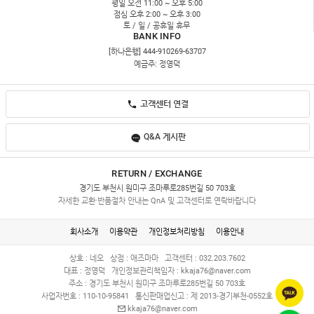
평일 오전 11:00 ~ 오후 5:00
점심 오후 2:00 ~ 오후 3:00
토 / 일 / 공휴일 휴무
BANK INFO
[하나은행] 444-910269-63707
예금주: 정영덕
고객센터 연결
Q&A 게시판
RETURN / EXCHANGE
경기도 부천시 원미구 조마루로285번길 50 703호
자세한 교환·반품절차 안내는 QnA 및 고객센터로 연락바랍니다
회사소개
이용약관
개인정보처리방침
이용안내
상호 : 네오
상점 : 애즈마마
고객센터 : 032.203.7602
대표 : 정영덕
개인정보관리책임자 :
kkaja76@naver.com
주소 : 경기도 부천시 원미구 조마루로285번길 50 703호
사업자번호 : 110-10-95841
통신판매업신고 : 제 2013-경기부천-0552호
kkaja76@naver.com