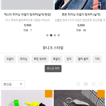
케스티 피어싱 귀걸이 링귀찌(낱개/한쌍)
로든 피어싱 귀걸이 링귀찌 (낱개)
심플한 링에 3가지 타입의 펜
미니 큐브에 블랙큐빅으로 세팅된 #케스티
9,900
5,000
:
:
리뷰
7
리뷰
38
유니크 스타일
귀걸이
피어싱
투핀 귓바퀴
목걸이
반지
팔찌 발찌
기타
유니크 귀찌