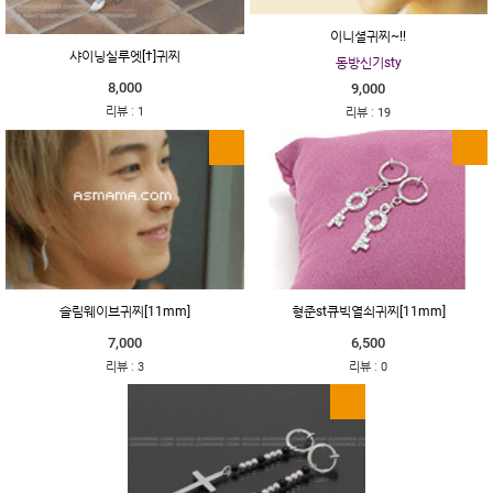
이니셜귀찌~!!
샤이닝실루엣[†]귀찌
동방신기sty
8,000
9,000
:
:
리뷰
1
리뷰
19
슬림웨이브귀찌[11mm]
형준st큐빅열쇠귀찌[11mm]
7,000
6,500
:
:
리뷰
3
리뷰
0