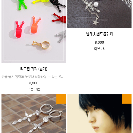
날개[†]별드롭귀찌
8,000
:
리뷰
8
리트팝 귀찌 (낱개)
귀를 뚫지 않아도 누구나 착용하실 수 있는 유니크한 디자인으로 남녀 모두에게 추천드려요.
3,500
:
리뷰
52