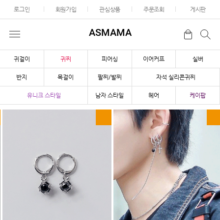
로그인
회원가입
관심상품
주문조회
게시판
ASMAMA
귀걸이
귀찌
피어싱
이어커프
실버
반지
목걸이
팔찌/발찌
자석 실리콘귀찌
유니크 스타일
남자 스타일
헤어
케이팝