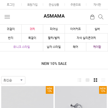
로그인
회원가입
관심상품
주문조회
게시판
ASMAMA
귀걸이
귀찌
피어싱
이어커프
실버
반지
목걸이
팔찌/발찌
자석 실리콘귀찌
유니크 스타일
남자 스타일
헤어
케이팝
NEW 10% SALE
NEW
NEW
10%
10%