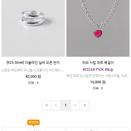
[925 Silver] 더블라인 실버 오픈 반지
러브 시럽 하트 목걸이
#CELEB PICK #희승
스트릿 무드부터 미니멀 시크룩까지 어디에나 쉽게 녹아드는 올라운더 아이템입니다.
목선 위로 싱그럽게 반짝이는 사랑스러움, 러브 시럽 하트 볼체인 목걸이
42,000 원
16,800 원
:
리뷰
4
:
리뷰
0
1
CHECK