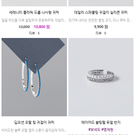
세레니티 플라워 드롭 나사형 귀찌
데일리 스파클링 귀걸이 실리콘 귀찌
얼굴 라인을 더욱 슬림하게 표현해주며, 데일리 룩에 화사함을 더하고 싶은 날 추천합니다.
귓가에 내리는 은은한 별빛 조각, 미니 큐빅 모티브 귀걸이 & 실리콘 귀찌
10,800 원
9,900 원
12,000
:
:
리뷰
5
리뷰
0
딥오션 오팔 링 귀걸이 귀찌
레이어드 블링펄 듀얼 반지
#보넥도 #명재현
비비드한 블루 오팔 컬러 스톤이 움직임에 따라 오묘하고 화사한 존재감을 발휘하는 링 귀걸이 귀찌입니다.