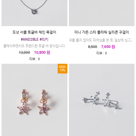
도넛 서클 토글바 체인 목걸이
미니 가든 스타 플라워 실리콘 귀걸이
#AND2BLE #리키
귀를 뚫지 않아도 피어싱을 한 듯, 일상에 싱그러움을 더하는 미니 가든
클래식하면서도 트렌디한 토글 바 방식입니다.
7,650 원
8,500
10,800 원
12,000
:
리뷰
0
:
리뷰
0
NEW
10%