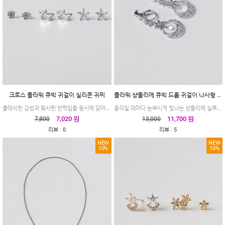
크로스 플라워 큐빅 귀걸이 실리콘 귀찌
플라워 샹들리에 큐빅 드롭 귀걸이 나사형 귀찌
클래식한 감성과 화사한 반짝임을 동시에 담아낸 귀걸이 실리콘 귀찌입니다
움직일 때마다 눈부시게 빛나는 샹들리에 실루엣, 로맨틱한 무드를 가득 담은 플라워 드롭 귀걸이
7,020 원
11,700 원
7,800
13,000
:
:
리뷰
0
리뷰
5
NEW
NEW
10%
10%