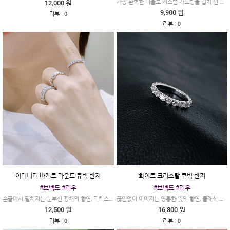
가장 완벽한 비율로 커스텀 가드링을 겹쳐 낀 듯한 드라마틱한 효과를 선사합니다.
12,000 원
9,900 원
:
리뷰
0
:
리뷰
0
이터니티 바게트 라운드 큐빅 반지
화이트 크리스탈 큐빅 반지
#보넥도 #리우
#보넥도 #리우
손끝에서 펼쳐지는 눈부신 광채의 향연, 디럭스 풀 이터니티 링
끊임없이 이어지는 영롱한 빛의 향연, 클래식 풀 이터니티 링
12,500 원
16,800 원
:
:
리뷰
0
리뷰
0