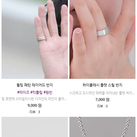
퀼팅 패턴 레이어드 반지
하이클래시 플랫 스틸 반지
#라이즈 #킥플립 #원빈
시크하고 도시적인 매력을 자아내는 플랫 써지컬 스틸 반지 입니다.
링 표면에 스타일리시한 디자인의 라인이 들어간 #엠피오
7,000 원
9,000 원
:
리뷰
0
:
리뷰
3