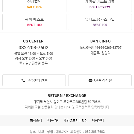
신상할인
케이팝 베스트리뷰
SALE 10%
BEST REVIEW
귀찌 베스트
유니크.남자스타일
BEST 100
BEST 100
CS CENTER
BANK INFO
032-203-7602
[하나은행] 444-910269-63707
예금주: 정영덕
평일 오전 11:00 ~ 오후 5:00
점심 오후 2:00 ~ 오후 3:00
토 / 일 / 공휴일 휴무
고객센터 연결
Q&A 게시판
RETURN / EXCHANGE
경기도 부천시 원미구 조마루로285번길 50 703호
자세한 교환·반품절차 안내는 QnA 및 고객센터로 연락바랍니다
회사소개
이용약관
개인정보처리방침
이용안내
상호 : 네오
상점 : 애즈마마
고객센터 : 032.203.7602