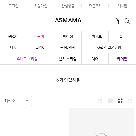
로그인
회원가입
관심상품
주문조회
게시판
ASMAMA
귀걸이
귀찌
피어싱
이어커프
실버
반지
목걸이
팔찌/발찌
자석 실리콘귀찌
유니크 스타일
남자 스타일
헤어
케이팝
♡개인결제란