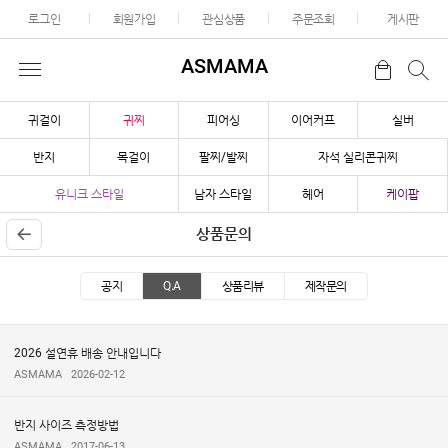
로그인
회원가입
관심상품
주문조회
게시판
ASMAMA
귀걸이
귀찌
피어싱
이어커프
실버
반지
목걸이
팔찌/발찌
자석 실리콘귀찌
유니크 스타일
남자 스타일
헤어
케이팝
상품문의
공지
Q.A
상품리뷰
제작문의
2026 설연휴 배송 안내입니다
ASMAMA
2026-02-12
반지 사이즈 측정방법
ASMAMA
2017-06-13