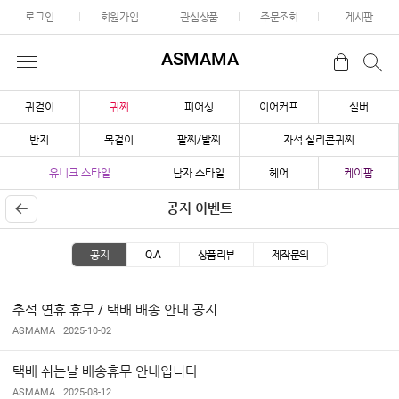
로그인
회원가입
관심상품
주문조회
게시판
ASMAMA
귀걸이
귀찌
피어싱
이어커프
실버
반지
목걸이
팔찌/발찌
자석 실리콘귀찌
유니크 스타일
남자 스타일
헤어
케이팝
공지 이벤트
공지
Q.A
상품리뷰
제작문의
추석 연휴 휴무 / 택배 배송 안내 공지
ASMAMA
2025-10-02
택배 쉬는날 배송휴무 안내입니다
ASMAMA
2025-08-12