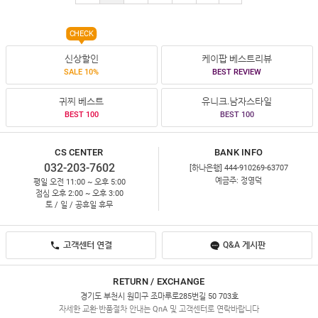
CHECK
신상할인
케이팝 베스트리뷰
SALE 10%
BEST REVIEW
귀찌 베스트
유니크.남자스타일
BEST 100
BEST 100
CS CENTER
BANK INFO
032-203-7602
[하나은행] 444-910269-63707
예금주: 정영덕
평일 오전 11:00 ~ 오후 5:00
점심 오후 2:00 ~ 오후 3:00
토 / 일 / 공휴일 휴무
고객센터 연결
Q&A 게시판
RETURN / EXCHANGE
경기도 부천시 원미구 조마루로285번길 50 703호
자세한 교환·반품절차 안내는 QnA 및 고객센터로 연락바랍니다