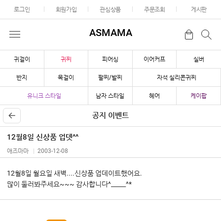
로그인
회원가입
관심상품
주문조회
게시판
ASMAMA
귀걸이
귀찌
피어싱
이어커프
실버
반지
목걸이
팔찌/발찌
자석 실리콘귀찌
유니크 스타일
남자 스타일
헤어
케이팝
공지 이벤트
12월8일 신상품 업뎃^^
애즈마마
2003-12-08
12월8일 월요일 새벽....신상품 업데이트했어요.
많이 둘러봐주세요~~~ 감사합니다^_____^*