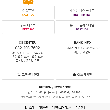
CHECK
신상할인
케이팝 베스트리뷰
SALE 10%
BEST REVIEW
귀찌 베스트
유니크.남자스타일
BEST 100
BEST 100
CS CENTER
BANK INFO
032-203-7602
[하나은행] 444-910269-63707
예금주: 정영덕
평일 오전 11:00 ~ 오후 5:00
점심 오후 2:00 ~ 오후 3:00
토 / 일 / 공휴일 휴무
고객센터 연결
Q&A 게시판
RETURN / EXCHANGE
경기도 부천시 원미구 조마루로285번길 50 703호
자세한 교환·반품절차 안내는 QnA 및 고객센터로 연락바랍니다
회사소개
이용약관
개인정보처리방침
이용안내