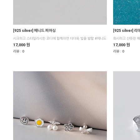
[925 silver]
[925 silver] 메니드 피어싱
화사하고 산뜻한 매
시크하고 스타일리시한 코디에 함께하면 더더욱 빛을 발할 #메니드
17,000 원
17,000 원
리뷰 :
0
리뷰 :
0