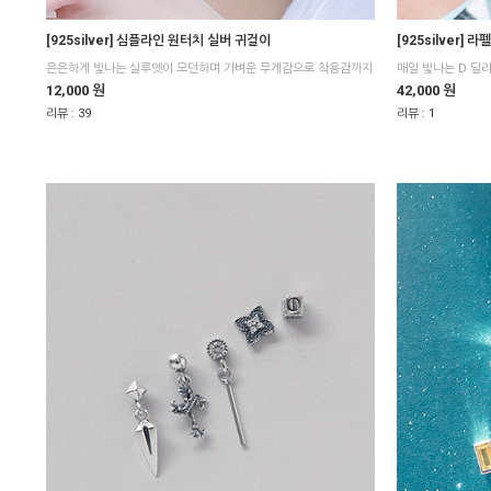
[925silver] 심플라인 원터치 실버 귀걸이
[925silver]
매일 빛나는 D 딜
12,000 원
42,000 원
리뷰 :
39
리뷰 :
1