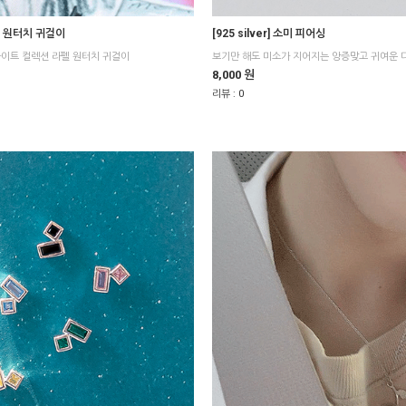
 라펠 원터치 귀걸이
[925 silver] 소미 피어싱
라이트 컬렉션 라펠 원터치 귀걸이
보기만 해도 미소가 지어지는 앙증맞고 귀여운 
8,000 원
리뷰 :
0