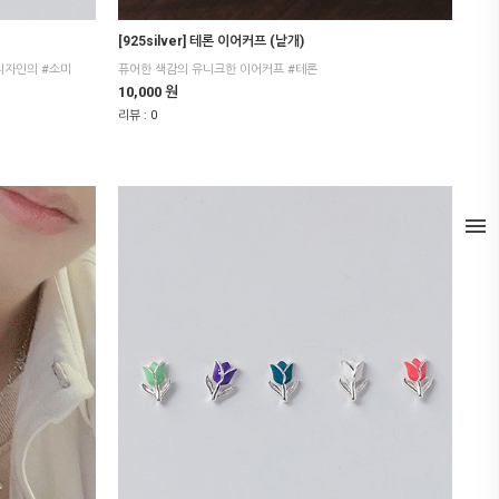
[925silver] 테론 이어커프 (낱개)
디자인의 #소미
퓨어한 색감의 유니크한 이어커프 #테론
10,000 원
리뷰 :
0