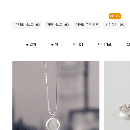
CHECK
유니크 베스트 100
귀찌 베스트 100
케이팝 주간 리뷰
신상할인 10%
귀걸이
귀찌
피어싱
이어커프
실