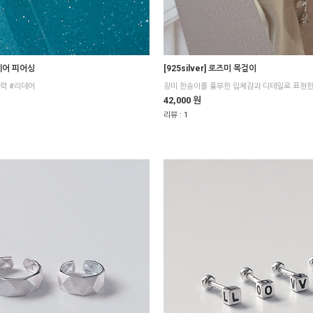
 리데어 피어싱
[925silver] 로즈미 목걸이
력 #리데어
장미 한송이를 풍부한 입체감과 디테일로 표현
42,000 원
리뷰 :
1