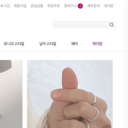
로그인
회원가입
관심상품
주문조회
장바구니
제작문의
게시판
0
유니크 스타일
남자 스타일
헤어
케이팝