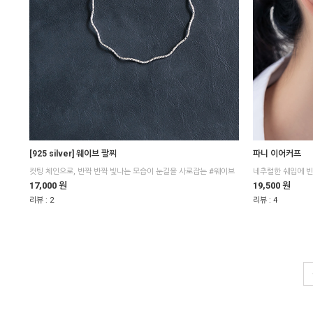
[925 silver] 웨이브 팔찌
파니 이어커프
컷팅 체인으로, 반짝 반짝 빛나는 모습이 눈길을 사로잡는 #웨이브
네추럴한 쉐입에 빈
17,000 원
19,500 원
리뷰 :
2
리뷰 :
4