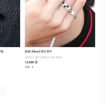
개)
[925 Silver] 앤크 반지
군더더기 없이 깔끔한 디자인 #앤크
12,800 원
리뷰 :
3