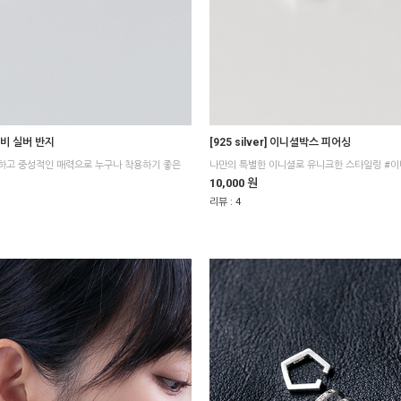
토르비 실버 반지
[925 silver] 이니셜박스 피어싱
나만의 특별한 이니셜로 유니크한 스타일링 #
10,000 원
리뷰 :
4