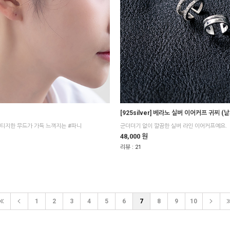
[925silver] 베라노 실버 이어커프 귀찌 (낱
티지한 무드가 가득 느껴지는 #파니
군더더기 없이 깔끔한 실버 라인 이어커프예요.
48,000 원
리뷰 :
21
1
2
3
4
5
6
7
8
9
10