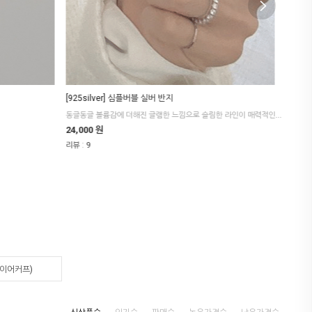
[925silver] 심플버블 실버 반지
[925 
에이티즈 여상
동글동글 볼륨감에 더해진 글램한 느낌으로 슬림한 라인이 매력적인 아이템이에요.
사랑스러
24,000 원
7,000
:
:
리뷰
9
리뷰
0
(이어커프)