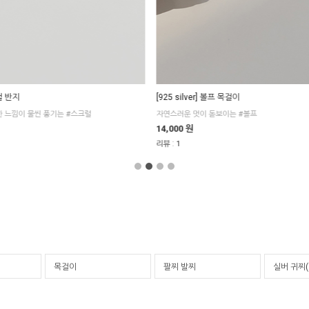
크럴 반지
[925 silver] 볼프 목걸이
 느낌이 물씬 풍기는 #스크럴
자연스러운 멋이 돋보이는 #볼프
14,000 원
:
리뷰
1
목걸이
팔찌 발찌
실버 귀찌