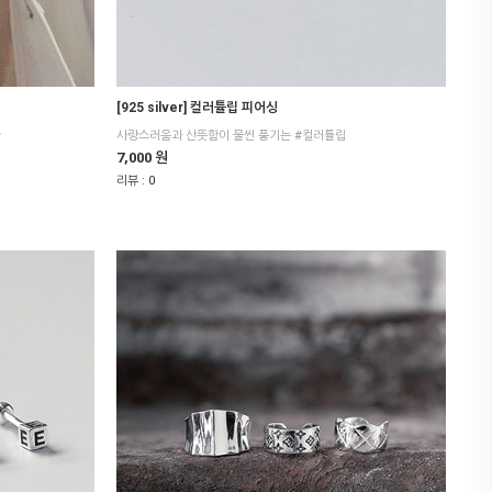
[925 silver] 컬러튤립 피어싱
한
사랑스러움과 산뜻함이 물씬 풍기는 #컬러튤립
7,000 원
리뷰 :
0