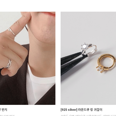
하랑 반지
[925 silver] 라운드큐 링 귀걸이
MONSTA X 몬스타엑스 아이엠