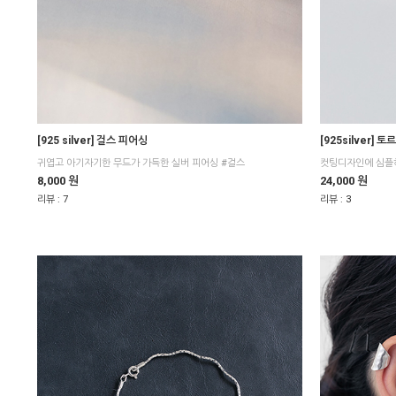
[925 silver] 걸스 피어싱
[925silver] 
귀엽고 아기자기한 무드가 가득한 실버 피어싱 #걸스
8,000 원
24,000 원
리뷰 :
7
리뷰 :
3