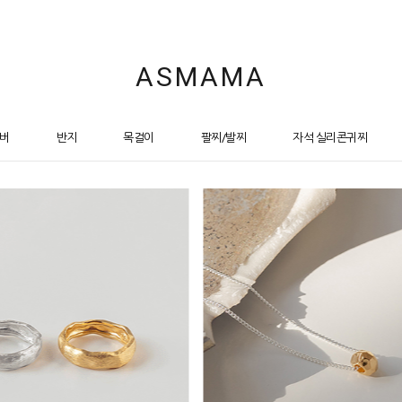
ASMAMA
버
반지
목걸이
팔찌/발찌
자석 실리콘귀찌