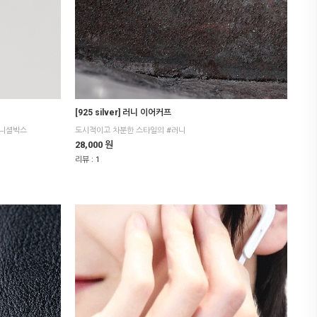
[925 silver] 러니 이어커프
이니셜박스
도시적이고 차분한 스타일의 #러니
28,000 원
리뷰 :
1