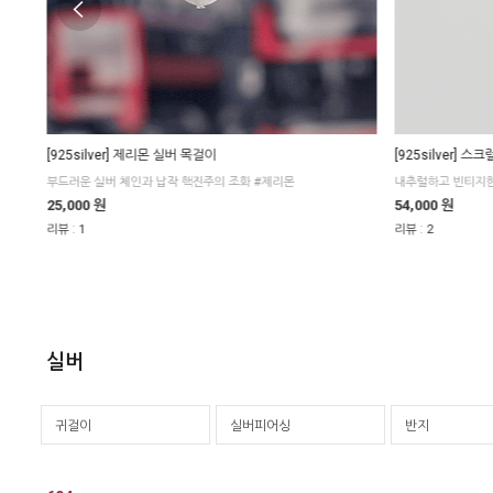
[925silver] 제리몬 실버 목걸이
[925silver] 스
부드러운 실버 체인과 납작 핵진주의 조화 #제리몬
내추럴하고 빈티지한
25,000 원
54,000 원
:
:
리뷰
1
리뷰
2
실버
귀걸이
실버피어싱
반지