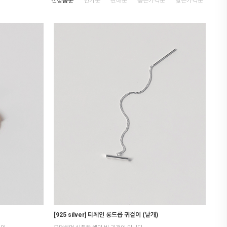
신상품순
인기순
판매순
높은가격순
낮은가격순
[925 silver] 티체인 롱드롭 귀걸이 (낱개)