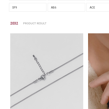
SF9
AB6
ACE
2032