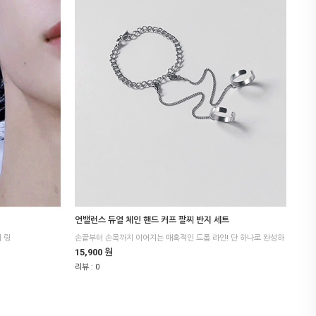
언밸런스 듀얼 체인 핸드 커프 팔찌 반지 세트
 링
15,900 원
리뷰 :
0