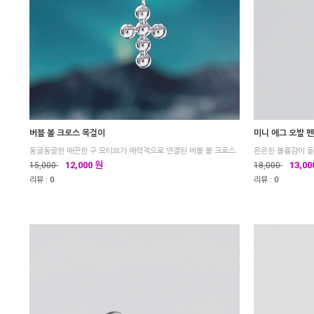
버블 볼 크로스 목걸이
미니 에그 오발 
은은한 볼륨감이 돋
12,000 원
13,00
15,000
18,000
리뷰 :
0
리뷰 :
0