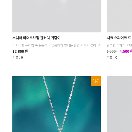
스퀘어 마더오브펄 원터치 귀걸이
시크 스파이크 드
12,800 원
4,500 
6,000
리뷰 :
0
리뷰 :
0
NEW
10%