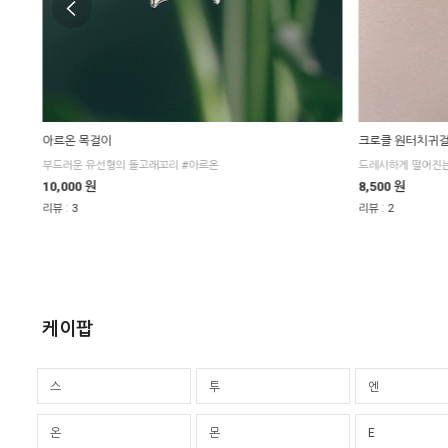
아르온 목걸이
크로클 원터치귀걸
부드러운 유선형의 돌고래꼬리 #아르온
드레시하게 떨어진는
10,000 원
8,500 원
:
:
리뷰
3
리뷰
2
케이팝
스
투
엔
온
몬
E