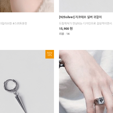
[925silver] 지코테오 실버 귀걸이
타일리쉬한 #스위트옷핀
15,900 원
리뷰 :
14
NEW
10%