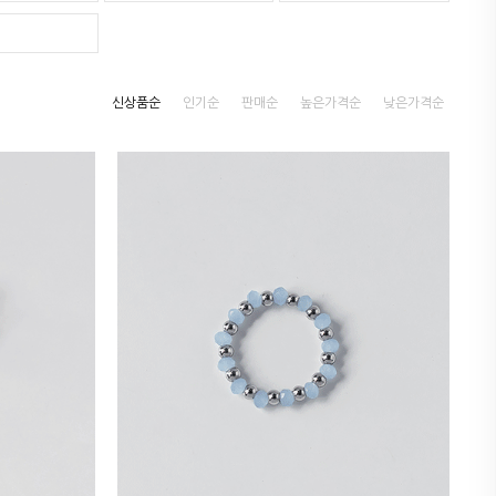
신상품순
인기순
판매순
높은가격순
낮은가격순