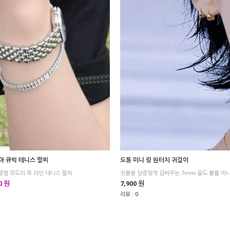
아 큐빅 테니스 팔찌
도통 미니 링 원터치 귀걸이
 글램 무드의 투 라인 테니스 팔찌
귓볼을 앙증맞게 감싸주는 7mm 골드 볼륨 미니
0 원
7,900 원
리뷰 :
0