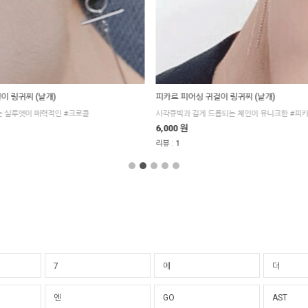
이 링귀찌 (낱개)
피카르 피어싱 귀걸이 링귀찌 (낱개)
 실루엣이 매력적인 #크로클
사각큐빅과 길게 드롭되는 체인이 유니크한 #피
6,000 원
:
리뷰
1
7
에
더
엔
GO
AST