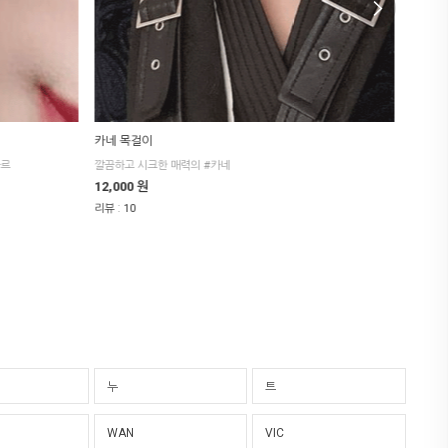
카네 목걸이
드림즈
카르
깔끔하고 시크한 매력의 #카네
네일 쉐
12,000 원
8,000
:
:
리뷰
10
리뷰
4
누
트
WAN
VIC