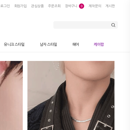
로그인
회원가입
관심상품
주문조회
장바구니
제작문의
게시판
0
유니크 스타일
남자 스타일
헤어
케이팝