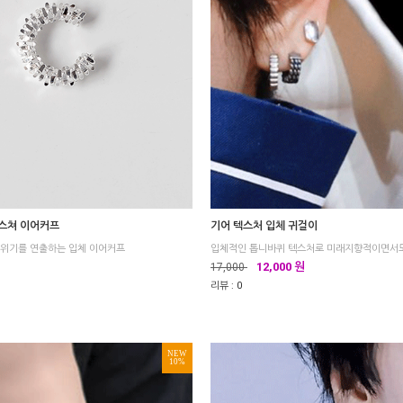
스쳐 이어커프
기어 텍스처 입체 귀걸이
분위기를 연출하는 입체 이어커프
12,000 원
17,000
리뷰 :
0
NEW
10%