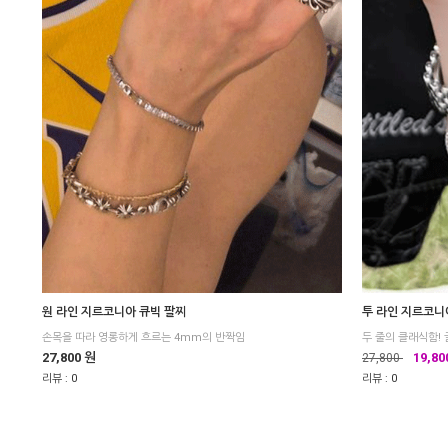
원 라인 지르코니아 큐빅 팔찌
투 라인 지르코니
손목을 따라 영롱하게 흐르는 4mm의 반짝임
두 줄의 클래식함!
27,800 원
19,80
27,800
리뷰 :
0
리뷰 :
0