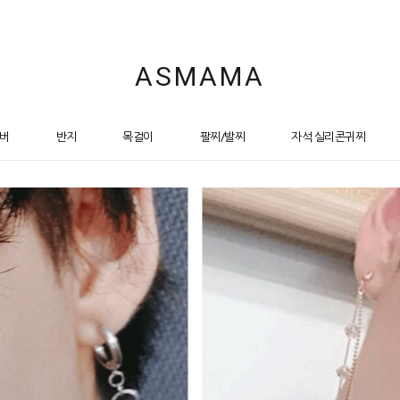
ASMAMA
버
반지
목걸이
팔찌/발찌
자석 실리콘귀찌