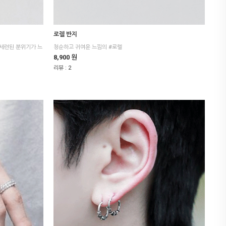
로렐 반지
청순하고 귀여운 느낌의 #로렐
8,900 원
리뷰 :
2