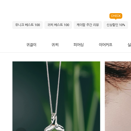
CHECK
유니크 베스트 100
귀찌 베스트 100
케이팝 주간 리뷰
신상할인 10%
귀걸이
귀찌
피어싱
이어커프
실