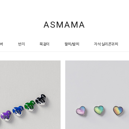
ASMAMA
버
반지
목걸이
팔찌/발찌
자석 실리콘귀찌