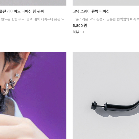
옷핀 레이어드 피어싱 링 귀찌
고딕 스퀘어 큐빅 피어싱
고풍스러운 고딕 감성과 영롱한 반짝임의 매혹적
5,800 원
리뷰 :
0