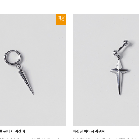
NEW
10%
롭 원터치 귀걸이
마젤란 피어싱 링귀찌