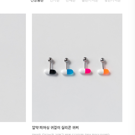
신상품순
인기순
판매순
높은가격순
낮은가격순
알약 피어싱 귀걸이 실리콘 귀찌