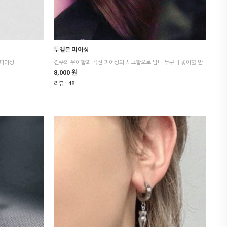
투엘븐 피어싱
 피어싱
8,000 원
리뷰 :
48