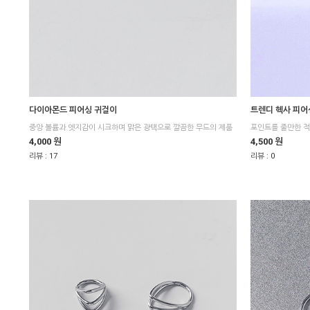
다이아몬드 피어싱 귀걸이
트렌디 헥사 피어
4,000 원
4,500 원
리뷰 :
17
리뷰 :
0