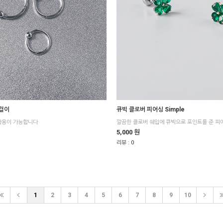
걸이
큐빅 클로버 피어싱 Simple
착용이 가능합니다
깔끔한 클로버 쉐입에 큐빅으로 포인트를 준 피
5,000 원
리뷰 :
0
1
2
3
4
5
6
7
8
9
10