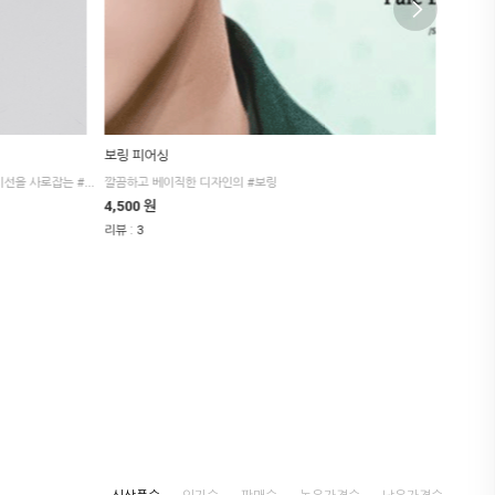
보링 피어싱
[925 
오로라가 떠오르는 몽환적이고 영롱한 컬러감이 시선을 사로잡는 #오르이
깔끔하고 베이직한 디자인의 #보링
보기만 
4,500 원
8,000
:
:
리뷰
3
리뷰
0