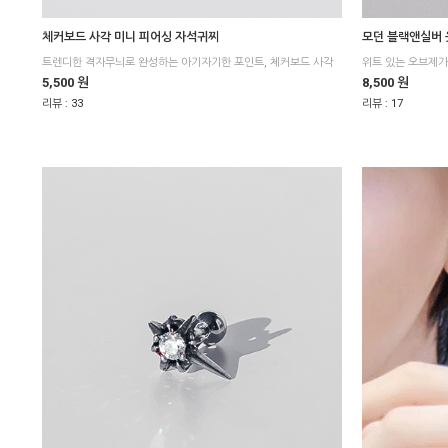
체커보드 사각 미니 피어싱 자석귀찌
모던 블랙앤실버 
5,500 원
8,500 원
리뷰 :
33
리뷰 :
17