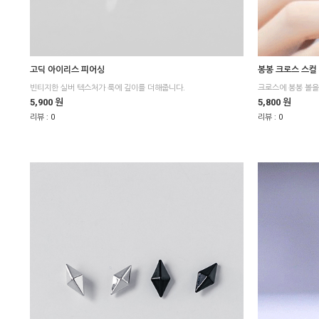
고딕 아이리스 피어싱
봉봉 크로스 스컬
빈티지한 실버 텍스처가 룩에 깊이를 더해줍니다.
크로스에 봉봉 볼
5,900 원
5,800 원
리뷰 :
0
리뷰 :
0