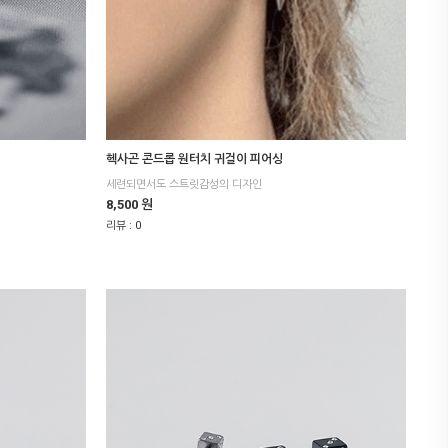
헥사곤 콘드롭 원터치 귀걸이 피어싱
세련되면서도 스트릿감성의 디자인
8,500 원
리뷰 :
0