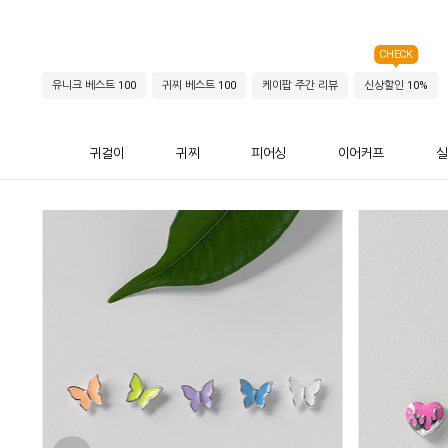
CHECK
유니크 베스트 100
귀찌 베스트 100
케이팝 주간 리뷰
신상할인 10%
귀걸이
귀찌
피어싱
이어커프
실