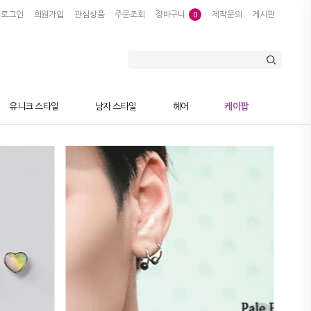
로그인
회원가입
관심상품
주문조회
장바구니
제작문의
게시판
0
유니크 스타일
남자 스타일
헤어
케이팝