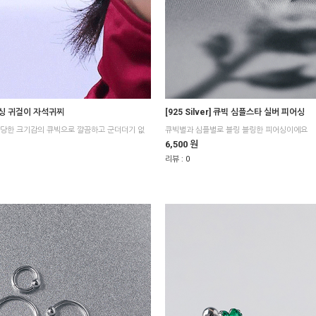
싱 귀걸이 자석귀찌
[925 Silver] 큐빅 심플스타 실버 피어싱
큐빅별과 심플별로 블링 블링한 피어싱이에요
6,500 원
리뷰 :
0