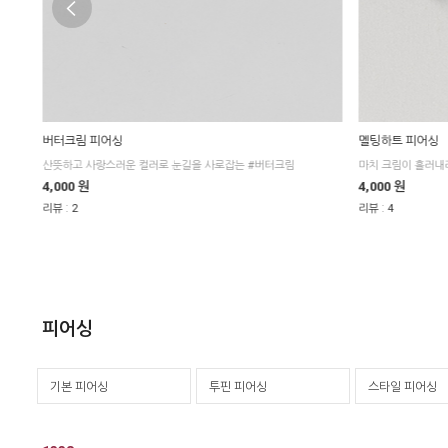
버터크림 피어싱
멜팅하트 피어싱
스
산뜻하고 사랑스러운 컬러로 눈길을 사로잡는 #버터크림
마치 크림이 흘러내
4,000 원
4,000 원
:
:
리뷰
2
리뷰
4
피어싱
기본 피어싱
투핀 피어싱
스타일 피어싱