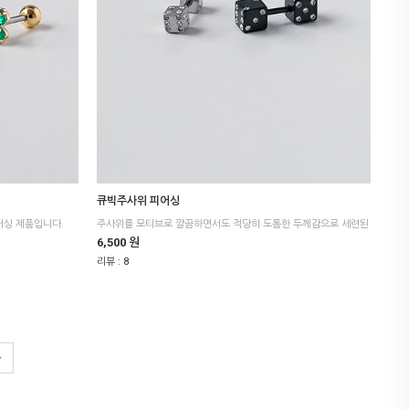
큐빅주사위 피어싱
어싱 제품입니다.
6,500 원
리뷰 :
8