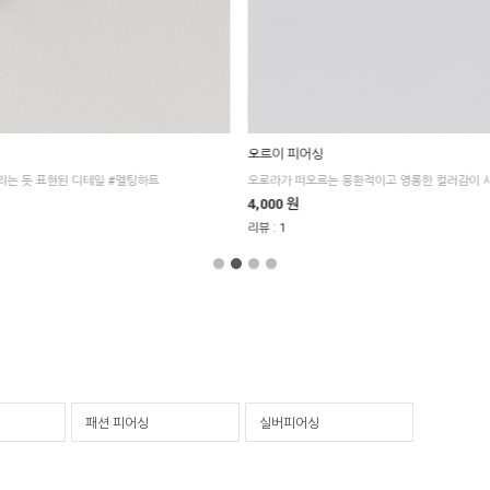
오르이 피어싱
리는 듯 표현된 디테일 #멜팅하트
4,000 원
:
리뷰
1
패션 피어싱
실버피어싱