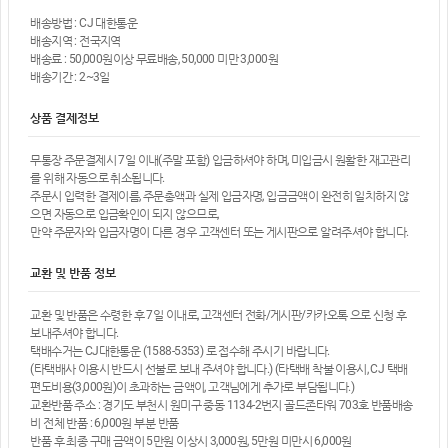
배송방법 : CJ 대한통운
배송지역 : 전국지역
배송료 : 50,000원이상 무료배송, 50,000 미만 3,000원
배송기간 : 2~3일
상품 결제정보
무통장 주문결제시 7일 이내(주말 포함) 입금하셔야 하며, 미입금시 원활한 재고관리
를 위해 자동으로 취소됩니다.
주문시 입력한 결제이름, 주문총액과 실제 입금자명, 입금금액이 완전히 일치하지 않
으면 자동으로 입금확인이 되지 않으므로,
만약 주문자와 입금자명이 다른 경우 고객센터 또는 게시판으로 알려주셔야 합니다.
교환 및 반품 정보
교환 및 반품은 수령한 후 7일 이내로, 고객센터 전화/게시판/카카오톡 으로 신청 후
보내주셔야 합니다.
택배수거는 CJ대한통운 (1588-5353) 로 접수해 주시기 바랍니다.
(타택배사 이용시 반드시 선불로 보내 주셔야 합니다.) (타택배 착불 이용시, CJ 택배
편도비용(3,000원)이 초과하는 금액이, 고객님에게 추가로 부담됩니다.)
교환반품 주소 : 경기도 부천시 원미구 중동 1134-2번지 골드존타워 703호 반품배송
비 전체 반품 : 6,000원 부분 반품
반품 후 최종 구매 금액이 5만원 이상시 3,000원, 5만원 미만시 6,000원