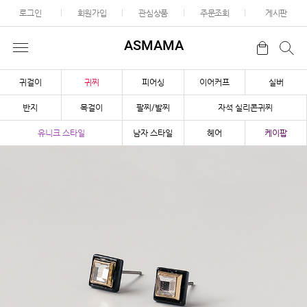
로그인
회원가입
관심상품
주문조회
게시판
ASMAMA
귀걸이
귀찌
피어싱
이어커프
실버
반지
목걸이
팔찌/발찌
자석 실리콘귀찌
유니크 스타일
남자 스타일
헤어
케이팝