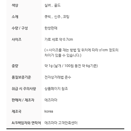
색상
실버 , 골드
소재
큐빅 , 신주 , 코팅
수량 / 구성
한쌍판매
사이즈
가로 세로 약 0.7cm
(※사이즈를 재는 방법 및 위치에 따라 ±1cm 정도의
차이가 있을 수 있습니다.)
중량
약 1g (낱개 / 100원 동전 약 6g기준)
품질보증기준
전자상거래법 준수
취급 시 주의사항
상품페이지 참조
판매처 / 제조자
애즈마마
제조국
korea
A/S책임자와 연락처
애즈마마 고객만족센터