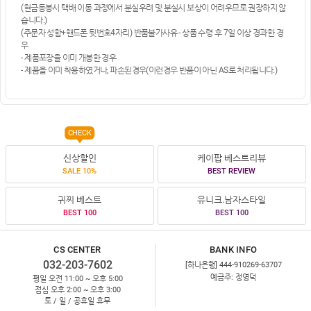
(현금동봉시 택배 이동 과정에서 분실우려 및 분실시 보상이 어려우므로 권장하지 않
습니다.)
(주문자 성함+핸드폰 뒷번호4자리) 반품불가사유 - 상품 수령 후 7일 이상 경과한 경
우
- 제품포장을 이미 개봉한 경우
- 제품을 이미 착용하였거나, 파손된경우(이런경우 반품이 아닌 AS로 처리됩니다.)
CHECK
신상할인
케이팝 베스트리뷰
SALE 10%
BEST REVIEW
귀찌 베스트
유니크.남자스타일
BEST 100
BEST 100
CS CENTER
BANK INFO
032-203-7602
[하나은행] 444-910269-63707
예금주: 정영덕
평일 오전 11:00 ~ 오후 5:00
점심 오후 2:00 ~ 오후 3:00
토 / 일 / 공휴일 휴무