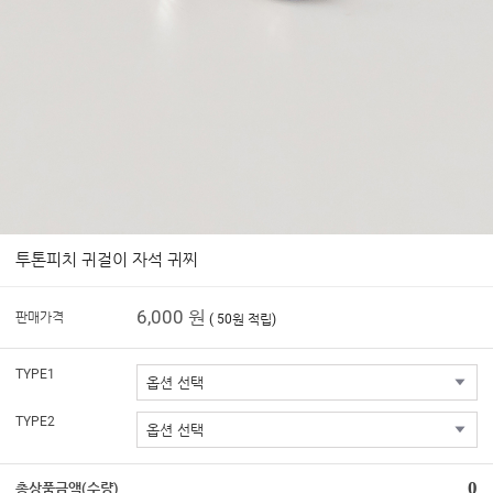
투톤피치 귀걸이 자석 귀찌
6,000 원
판매가격
( 50원 적립)
TYPE1
TYPE2
0
총상품금액(수량)