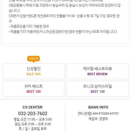
반품 후 최종 구매 금액이 5만원 이상시 3,000원, 5만원 미만시 6,000원
(현금동봉시 택배 이동 과정에서 분실우려 및 분실시 보상이 어려우므로 권장하지 않
습니다.)
(주문자 성함+핸드폰 뒷번호4자리) 반품불가사유 - 상품 수령 후 7일 이상 경과한 경
우
- 제품포장을 이미 개봉한 경우
- 제품을 이미 착용하였거나, 파손된경우(이런경우 반품이 아닌 AS로 처리됩니다.)
CHECK
신상할인
케이팝 베스트리뷰
SALE 10%
BEST REVIEW
귀찌 베스트
유니크.남자스타일
BEST 100
BEST 100
CS CENTER
BANK INFO
032-203-7602
[하나은행] 444-910269-63707
예금주: 정영덕
평일 오전 11:00 ~ 오후 5:00
점심 오후 2:00 ~ 오후 3:00
토 / 일 / 공휴일 휴무