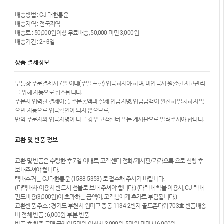
배송방법 : CJ 대한통운
배송지역 : 전국지역
배송료 : 50,000원이상 무료배송, 50,000 미만 3,000원
배송기간 : 2~3일
상품 결제정보
무통장 주문결제시 7일 이내(주말 포함) 입금하셔야 하며, 미입금시 원활한 재고관리
를 위해 자동으로 취소됩니다.
주문시 입력한 결제이름, 주문총액과 실제 입금자명, 입금금액이 완전히 일치하지 않
으면 자동으로 입금확인이 되지 않으므로,
만약 주문자와 입금자명이 다른 경우 고객센터 또는 게시판으로 알려주셔야 합니다.
교환 및 반품 정보
교환 및 반품은 수령한 후 7일 이내로, 고객센터 전화/게시판/카카오톡 으로 신청 후
보내주셔야 합니다.
택배수거는 CJ대한통운 (1588-5353) 로 접수해 주시기 바랍니다.
(타택배사 이용시 반드시 선불로 보내 주셔야 합니다.) (타택배 착불 이용시, CJ 택배
편도비용(3,000원)이 초과하는 금액이, 고객님에게 추가로 부담됩니다.)
교환반품 주소 : 경기도 부천시 원미구 중동 1134-2번지 골드존타워 703호 반품배송
비 전체 반품 : 6,000원 부분 반품