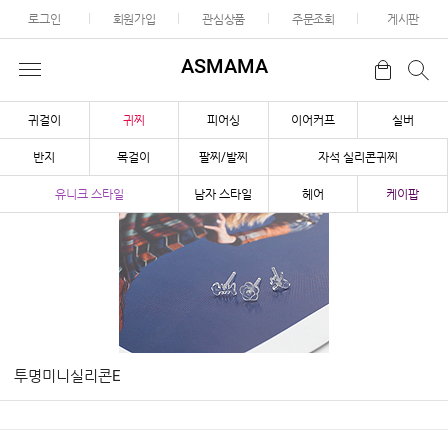
로그인
회원가입
관심상품
주문조회
게시판
ASMAMA
귀걸이
귀찌
피어싱
이어커프
실버
반지
목걸이
팔찌/발찌
자석 실리콘귀찌
유니크 스타일
남자 스타일
헤어
케이팝
투명미니실리콘E