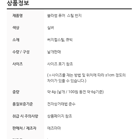
상품정보
제품명
블라썸 퓨어 스틸 반지
색상
실버
소재
써지컬스틸, 큐빅
수량 / 구성
낱개판매
사이즈
사이즈 표기 참조
(※사이즈를 재는 방법 및 위치에 따라 ±1cm 정도의
차이가 있을 수 있습니다.)
중량
약 4g (낱개 / 100원 동전 약 6g기준)
품질보증기준
전자상거래법 준수
취급 시 주의사항
상품페이지 참조
판매처 / 제조자
애즈마마