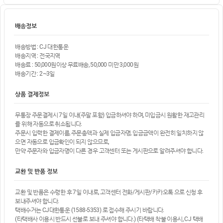
배송정보
배송방법 : CJ 대한통운
배송지역 : 전국지역
배송료 : 50,000원이상 무료배송, 50,000 미만 3,000원
배송기간 : 2~3일
상품 결제정보
무통장 주문결제시 7일 이내(주말 포함) 입금하셔야 하며, 미입금시 원활한 재고관리
를 위해 자동으로 취소됩니다.
주문시 입력한 결제이름, 주문총액과 실제 입금자명, 입금금액이 완전히 일치하지 않
으면 자동으로 입금확인이 되지 않으므로,
만약 주문자와 입금자명이 다른 경우 고객센터 또는 게시판으로 알려주셔야 합니다.
교환 및 반품 정보
교환 및 반품은 수령한 후 7일 이내로, 고객센터 전화/게시판/카카오톡 으로 신청 후
보내주셔야 합니다.
택배수거는 CJ대한통운 (1588-5353) 로 접수해 주시기 바랍니다.
(타택배사 이용시 반드시 선불로 보내 주셔야 합니다.) (타택배 착불 이용시, CJ 택배