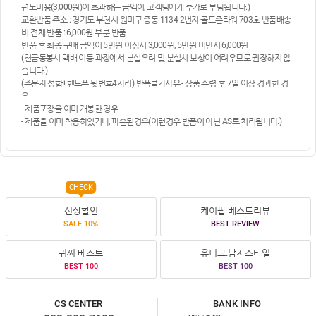
편도비용(3,000원)이 초과하는 금액이, 고객님에게 추가로 부담됩니다.)
교환반품 주소 : 경기도 부천시 원미구 중동 1134-2번지 골드존타워 703호 반품배송
비 전체 반품 : 6,000원 부분 반품
반품 후 최종 구매 금액이 5만원 이상시 3,000원, 5만원 미만시 6,000원
(현금동봉시 택배 이동 과정에서 분실우려 및 분실시 보상이 어려우므로 권장하지 않
습니다.)
(주문자 성함+핸드폰 뒷번호4자리) 반품불가사유 - 상품 수령 후 7일 이상 경과한 경
우
- 제품포장을 이미 개봉한 경우
- 제품을 이미 착용하였거나, 파손된경우(이런경우 반품이 아닌 AS로 처리됩니다.)
CHECK
신상할인
케이팝 베스트리뷰
SALE 10%
BEST REVIEW
귀찌 베스트
유니크.남자스타일
BEST 100
BEST 100
CS CENTER
BANK INFO