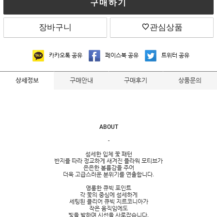
구매하기
장바구니
관심상품
카카오톡 공유
페이스북 공유
트위터 공유
구매안내
구매후기
상품문의
상세정보
ABOUT
-
섬세한 입체 꽃 패턴
반지를 따라 정교하게 새겨진 플라워 모티브가
은은한 볼륨감을 주어
더욱 고급스러운 분위기를 연출합니다.
영롱한 큐빅 포인트
각 꽃의 중심에 섬세하게
세팅된 클리어 큐빅 지르코니아가
작은 움직임에도
빛을 발하며 시선을 사로잡습니다.