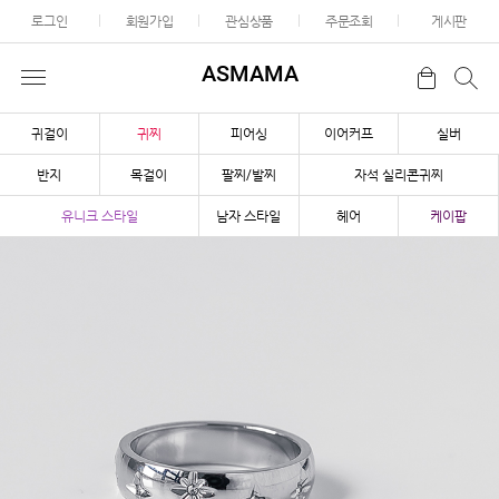
로그인
회원가입
관심상품
주문조회
게시판
ASMAMA
귀걸이
귀찌
피어싱
이어커프
실버
반지
목걸이
팔찌/발찌
자석 실리콘귀찌
유니크 스타일
남자 스타일
헤어
케이팝