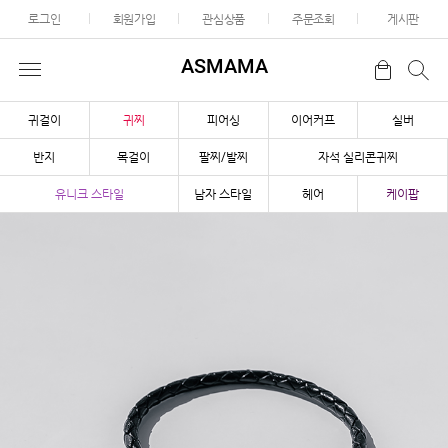
로그인
회원가입
관심상품
주문조회
게시판
ASMAMA
귀걸이
귀찌
피어싱
이어커프
실버
반지
목걸이
팔찌/발찌
자석 실리콘귀찌
유니크 스타일
남자 스타일
헤어
케이팝