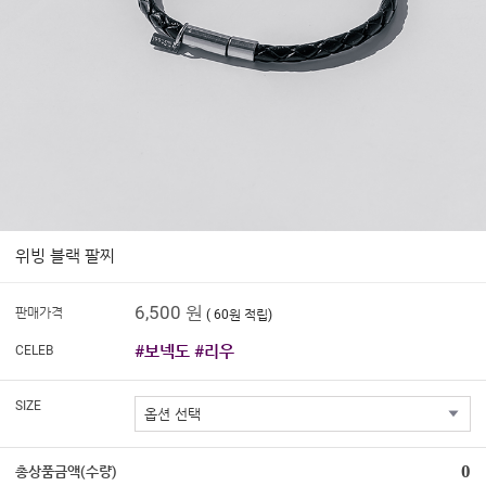
위빙 블랙 팔찌
6,500 원
판매가격
( 60원 적립)
#보넥도 #리우
CELEB
SIZE
0
총상품금액(수량)