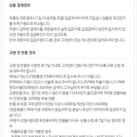
상품 결제정보
무통장 주문결제시 7일 이내(주말 포함) 입금하셔야 하며, 미입금시 원활한 재고관리
를 위해 자동으로 취소됩니다.
주문시 입력한 결제이름, 주문총액과 실제 입금자명, 입금금액이 완전히 일치하지 않
으면 자동으로 입금확인이 되지 않으므로,
만약 주문자와 입금자명이 다른 경우 고객센터 또는 게시판으로 알려주셔야 합니다.
교환 및 반품 정보
교환 및 반품은 수령한 후 7일 이내로, 고객센터 전화/게시판/카카오톡 으로 신청 후
보내주셔야 합니다.
택배수거는 CJ대한통운 (1588-5353) 로 접수해 주시기 바랍니다.
(타택배사 이용시 반드시 선불로 보내 주셔야 합니다.) (타택배 착불 이용시, CJ 택배
편도비용(3,000원)이 초과하는 금액이, 고객님에게 추가로 부담됩니다.)
교환반품 주소 : 경기도 부천시 원미구 중동 1134-2번지 골드존타워 703호 반품배송
비 전체 반품 : 6,000원 부분 반품
반품 후 최종 구매 금액이 5만원 이상시 3,000원, 5만원 미만시 6,000원
(현금동봉시 택배 이동 과정에서 분실우려 및 분실시 보상이 어려우므로 권장하지 않
습니다.)
(주문자 성함+핸드폰 뒷번호4자리) 반품불가사유 - 상품 수령 후 7일 이상 경과한 경
우
- 제품포장을 이미 개봉한 경우
- 제품을 이미 착용하였거나, 파손된경우(이런경우 반품이 아닌 AS로 처리됩니다.)