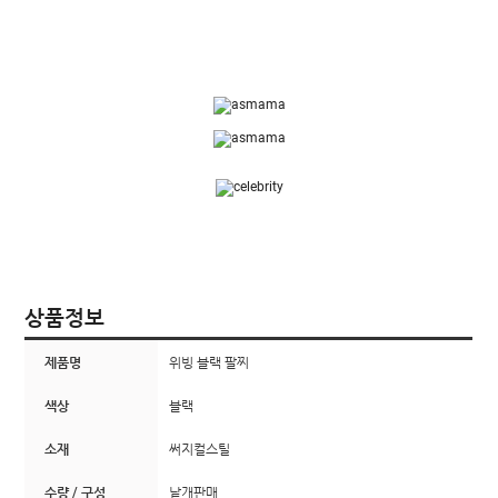
상품정보
제품명
위빙 블랙 팔찌
색상
블랙
소재
써지컬스틸
수량 / 구성
낱개판매