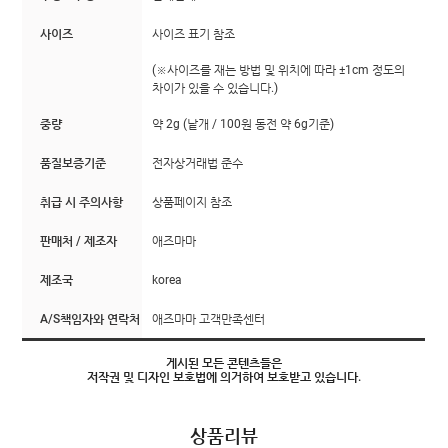
사이즈
사이즈 표기 참조
(※사이즈를 재는 방법 및 위치에 따라 ±1cm 정도의
차이가 있을 수 있습니다.)
중량
약 2g (낱개 / 100원 동전 약 6g기준)
품질보증기준
전자상거래법 준수
취급 시 주의사항
상품페이지 참조
판매처 / 제조자
애즈마마
제조국
korea
A/S책임자와 연락처
애즈마마 고객만족센터
게시된 모든 콘텐츠들은
저작권 및 디자인 보호법에 의거하여 보호받고 있습니다.
상품리뷰