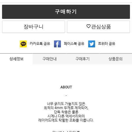
구매하기
장바구니
관심상품
카카오톡 공유
페이스북 공유
트위터 공유
구매안내
구매후기
상품문의
상세정보
ABOUT
-
너무 굵지도 가늘지도 않은
최적의 4mm 두께로 제작되어,
단독 착용은 물론
시계나 다른 액세서리와의
레이어드에도 탁월한 조화를 이룹니다.