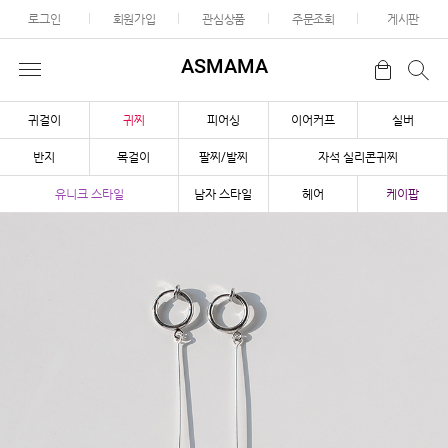
로그인
회원가입
관심상품
주문조회
게시판
ASMAMA
귀걸이
귀찌
피어싱
이어커프
실버
반지
목걸이
팔찌/발찌
자석 실리콘귀찌
유니크 스타일
남자 스타일
헤어
케이팝