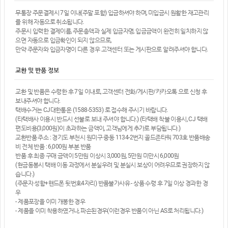
무통장 주문결제시 7일 이내(주말 포함) 입금하셔야 하며, 미입금시 원활한 재고관리
를 위해 자동으로 취소됩니다.
주문시 입력한 결제이름, 주문총액과 실제 입금자명, 입금금액이 완전히 일치하지 않
으면 자동으로 입금확인이 되지 않으므로,
만약 주문자와 입금자명이 다른 경우 고객센터 또는 게시판으로 알려주셔야 합니다.
교환 및 반품 정보
교환 및 반품은 수령한 후 7일 이내로, 고객센터 전화/게시판/카카오톡 으로 신청 후
보내주셔야 합니다.
택배수거는 CJ대한통운 (1588-5353) 로 접수해 주시기 바랍니다.
(타택배사 이용시 반드시 선불로 보내 주셔야 합니다.) (타택배 착불 이용시, CJ 택배
편도비용(3,000원)이 초과하는 금액이, 고객님에게 추가로 부담됩니다.)
교환반품 주소 : 경기도 부천시 원미구 중동 1134-2번지 골드존타워 703호 반품배송
비 전체 반품 : 6,000원 부분 반품
반품 후 최종 구매 금액이 5만원 이상시 3,000원, 5만원 미만시 6,000원
(현금동봉시 택배 이동 과정에서 분실우려 및 분실시 보상이 어려우므로 권장하지 않
습니다.)
(주문자 성함+핸드폰 뒷번호4자리) 반품불가사유 - 상품 수령 후 7일 이상 경과한 경
우
- 제품포장을 이미 개봉한 경우
- 제품을 이미 착용하였거나, 파손된경우(이런경우 반품이 아닌 AS로 처리됩니다.)