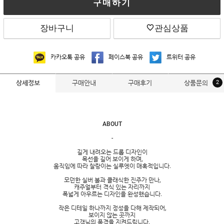
구매하기
장바구니
관심상품
카카오톡 공유
페이스북 공유
트위터 공유
구매안내
구매후기
상품문의
2
상세정보
ABOUT
-
길게 내려오는 드롭 디자인이
목선을 길어 보이게 하며,
움직임에 따라 찰랑이는 실루엣이 매혹적입니다.
모던한 실버 볼과 클래식한 진주가 만나,
캐주얼부터 격식 있는 자리까지
폭넓게 아우르는 디자인을 완성했습니다.
작은 디테일 하나까지 정성을 다해 제작되어,
보이지 않는 곳까지
고객님의 품격을 지켜드립니다.