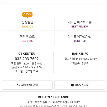
CHECK
신상할인
케이팝 베스트리뷰
SALE 10%
BEST REVIEW
귀찌 베스트
유니크.남자스타일
BEST 100
BEST 100
CS CENTER
BANK INFO
032-203-7602
[하나은행] 444-910269-63707
예금주: 정영덕
평일 오전 11:00 ~ 오후 5:00
점심 오후 2:00 ~ 오후 3:00
토 / 일 / 공휴일 휴무
고객센터 연결
Q&A 게시판
RETURN / EXCHANGE
경기도 부천시 원미구 조마루로285번길 50 703호
자세한 교환·반품절차 안내는 QnA 및 고객센터로 연락바랍니다