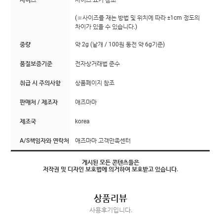
(※사이즈를 재는 방법 및 위치에 따라 ±1cm 정도의
차이가 있을 수 있습니다.)
중량
약 2g (낱개 / 100원 동전 약 6g기준)
품질보증기준
전자상거래법 준수
취급 시 주의사항
상품페이지 참조
판매처 / 제조자
애즈마마
제조국
korea
A/S책임자와 연락처
애즈마마 고객만족센터
게시된 모든 콘텐츠들은
저작권 및 디자인 보호법에 의거하여 보호받고 있습니다.
상품리뷰
사용후기입니다.