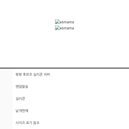
팡팡 후르츠 실리콘 귀찌
랜덤발송
실리콘
낱개판매
사이즈 표기 참조