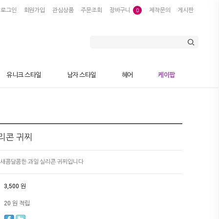
로그인
회원가입
관심상품
주문조회
장바구니
제작문의
게시판
0
유니크 스타일
남자 스타일
헤어
케이팝
리콘 귀찌
 새콤달콤한 과일 실리콘 귀찌입니다
3,500 원
20 원 적립