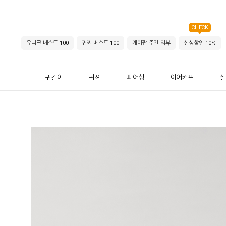
CHECK
유니크 베스트 100
귀찌 베스트 100
케이팝 주간 리뷰
신상할인 10%
귀걸이
귀찌
피어싱
이어커프
실