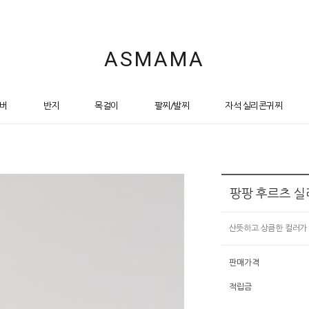
ASMAMA
버
반지
목걸이
팔찌/발찌
자석 실리콘귀찌
팡팡 후르츠 실
산뜻하고 상큼한 컬러가
판매가격
적립금