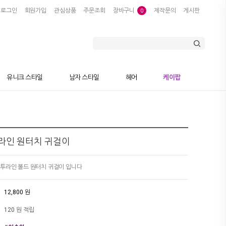
로그인
회원가입
관심상품
주문조회
장바구니
제작문의
게시판
0
유니크 스타일
남자 스타일
헤어
케이팝
라인 원터치 귀걸이
 투라인 볼드 원터치 귀걸이 입니다
12,800 원
120 원 적립