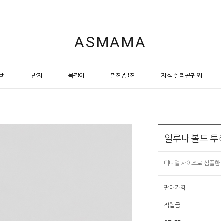
ASMAMA
버
반지
목걸이
팔찌/발찌
자석 실리콘귀찌
일루나 볼드 투
미니멀 사이즈로 심플한
판매가격
적립금