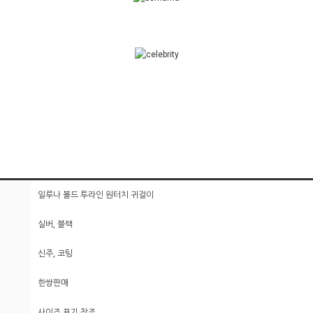
일루나 볼드 투라인 원터치 귀걸이
실버, 블랙
신주, 코팅
한쌍판매
사이즈 표기 참조