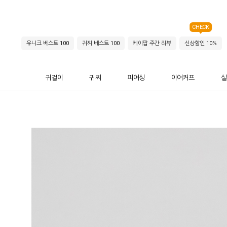
CHECK
유니크 베스트 100
귀찌 베스트 100
케이팝 주간 리뷰
신상할인 10%
귀걸이
귀찌
피어싱
이어커프
실