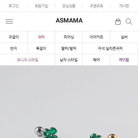
로그인
회원가입
관심상품
주문조회
게시판
ASMAMA
귀걸이
귀찌
피어싱
이어커프
실버
반지
목걸이
팔찌/발찌
자석 실리콘귀찌
유니크 스타일
남자 스타일
헤어
케이팝