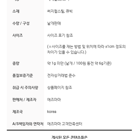
소재
써지컬스틸, 큐빅
수량 / 구성
낱개판매
사이즈
사이즈 표기 참조
(※사이즈를 재는 방법 및 위치에 따라 ±1cm 정도의
차이가 있을 수 있습니다.)
중량
약 1g 미만 (낱개 / 100원 동전 약 6g기준)
품질보증기준
전자상거래법 준수
취급 시 주의사항
상품페이지 참조
판매처 / 제조자
애즈마마
제조국
korea
A/S책임자와 연락처
애즈마마 고객만족센터
게시된 모든 콘텐츠들은