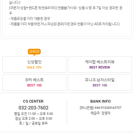
습니다.)
(주문자 성함+핸드폰 뒷번호4자리) 반품불가사유 - 상품 수령 후 7일 이상 경과한 경
우
- 제품포장을 이미 개봉한 경우
- 제품을 이미 착용하였거나, 파손된경우(이런경우 반품이 아닌 AS로 처리됩니다.)
CHECK
신상할인
케이팝 베스트리뷰
SALE 10%
BEST REVIEW
귀찌 베스트
유니크.남자스타일
BEST 100
BEST 100
CS CENTER
BANK INFO
032-203-7602
[하나은행] 444-910269-63707
예금주: 정영덕
평일 오전 11:00 ~ 오후 5:00
점심 오후 2:00 ~ 오후 3:00
토 / 일 / 공휴일 휴무