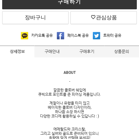
구매하기
장바구니
관심상품
카카오톡 공유
페이스북 공유
트위터 공유
구매안내
구매후기
상품문의
상세정보
ABOUT
-
깔끔한 클로버 쉐입에
큐빅으로 포인트를 준 피어싱 제품입니다.
계절이나 유행을 타지 않고
베이직한 클로버 디자인이라,
하나쯤 소장 하시면
다양한 코디에 활용하실 수 있답니다 : )
에메랄드와 크리스탈,
그리고 실버와 골드로 준비되어 있으니
취향에 맞게 선택해 보세요!