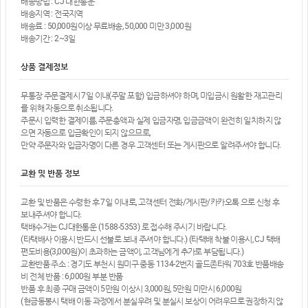
배송방법 : CJ 대한통운
배송지역 : 전국지역
배송료 : 50,000원이상 무료배송, 50,000 미만 3,000원
배송기간 : 2~3일
상품 결제정보
무통장 주문결제시 7일 이내(주말 포함) 입금하셔야 하며, 미입금시 원활한 재고관리
를 위해 자동으로 취소됩니다.
주문시 입력한 결제이름, 주문총액과 실제 입금자명, 입금금액이 완전히 일치하지 않
으면 자동으로 입금확인이 되지 않으므로,
만약 주문자와 입금자명이 다른 경우 고객센터 또는 게시판으로 알려주셔야 합니다.
교환 및 반품 정보
교환 및 반품은 수령한 후 7일 이내로, 고객센터 전화/게시판/카카오톡 으로 신청 후
보내주셔야 합니다.
택배수거는 CJ대한통운 (1588-5353) 로 접수해 주시기 바랍니다.
(타택배사 이용시 반드시 선불로 보내 주셔야 합니다.) (타택배 착불 이용시, CJ 택배
편도비용(3,000원)이 초과하는 금액이, 고객님에게 추가로 부담됩니다.)
교환반품 주소 : 경기도 부천시 원미구 중동 1134-2번지 골드존타워 703호 반품배송
비 전체 반품 : 6,000원 부분 반품
반품 후 최종 구매 금액이 5만원 이상시 3,000원, 5만원 미만시 6,000원
(현금동봉시 택배 이동 과정에서 분실우려 및 분실시 보상이 어려우므로 권장하지 않