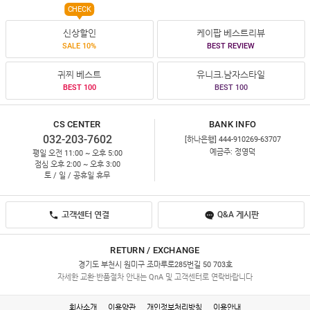
CHECK
신상할인
케이팝 베스트리뷰
SALE 10%
BEST REVIEW
귀찌 베스트
유니크.남자스타일
BEST 100
BEST 100
CS CENTER
BANK INFO
032-203-7602
[하나은행] 444-910269-63707
예금주: 정영덕
평일 오전 11:00 ~ 오후 5:00
점심 오후 2:00 ~ 오후 3:00
토 / 일 / 공휴일 휴무
고객센터 연결
Q&A 게시판
RETURN / EXCHANGE
경기도 부천시 원미구 조마루로285번길 50 703호
자세한 교환·반품절차 안내는 QnA 및 고객센터로 연락바랍니다
회사소개
이용약관
개인정보처리방침
이용안내