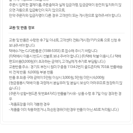
주문시 입력한 결제이름, 주문총액과 실제 입금자명, 입금금액이 완전히 일치하지 않
으면 자동으로 입금확인이 되지 않으므로,
만약 주문자와 입금자명이 다른 경우 고객센터 또는 게시판으로 알려주셔야 합니다.
교환 및 반품 정보
교환 및 반품은 수령한 후 7일 이내로, 고객센터 전화/게시판/카카오톡 으로 신청 후
보내주셔야 합니다.
택배수거는 CJ대한통운 (1588-5353) 로 접수해 주시기 바랍니다.
(타택배사 이용시 반드시 선불로 보내 주셔야 합니다.) (타택배 착불 이용시, CJ 택배
편도비용(3,000원)이 초과하는 금액이, 고객님에게 추가로 부담됩니다.)
교환반품 주소 : 경기도 부천시 원미구 중동 1134-2번지 골드존타워 703호 반품배송
비 전체 반품 : 6,000원 부분 반품
반품 후 최종 구매 금액이 5만원 이상시 3,000원, 5만원 미만시 6,000원
(현금동봉시 택배 이동 과정에서 분실우려 및 분실시 보상이 어려우므로 권장하지 않
습니다.)
(주문자 성함+핸드폰 뒷번호4자리) 반품불가사유 - 상품 수령 후 7일 이상 경과한 경
우
- 제품포장을 이미 개봉한 경우
- 제품을 이미 착용하였거나, 파손된경우(이런경우 반품이 아닌 AS로 처리됩니다.)