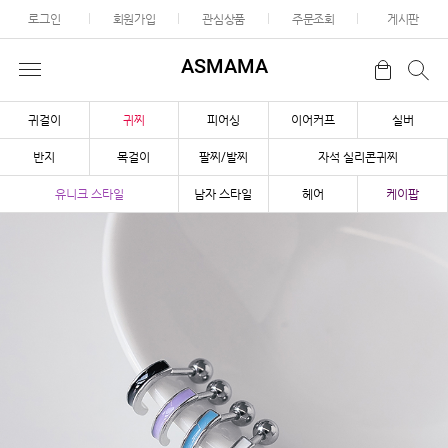
로그인
회원가입
관심상품
주문조회
게시판
ASMAMA
귀걸이
귀찌
피어싱
이어커프
실버
반지
목걸이
팔찌/발찌
자석 실리콘귀찌
유니크 스타일
남자 스타일
헤어
케이팝