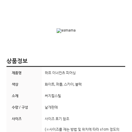
상품정보
제품명
하프 이너컨츠 피어싱
색상
화이트, 퍼플, 스카이, 블랙
소재
써지컬스틸
수량 / 구성
낱개판매
사이즈
사이즈 표기 참조
(※사이즈를 재는 방법 및 위치에 따라 ±1cm 정도의