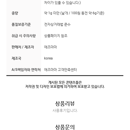
차이가 있을 수 있습니다.)
중량
약 1g 미만 (낱개 / 100원 동전 약 6g기준)
품질보증기준
전자상거래법 준수
취급 시 주의사항
상품페이지 참조
판매처 / 제조자
애즈마마
제조국
korea
A/S책임자와 연락처
애즈마마 고객만족센터
게시된 모든 콘텐츠들은
저작권 및 디자인 보호법에 의거하여 보호받고 있습니다.
상품리뷰
사용후기입니다.
상품문의