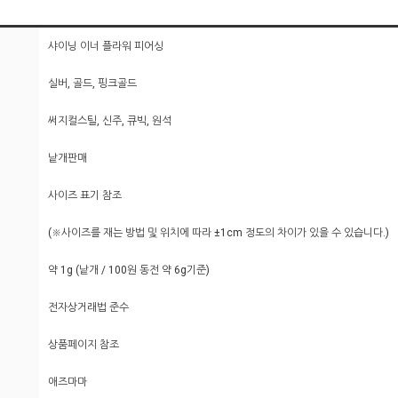
샤이닝 이너 플라워 피어싱
실버, 골드, 핑크골드
써지컬스틸, 신주, 큐빅, 원석
낱개판매
사이즈 표기 참조
(※사이즈를 재는 방법 및 위치에 따라 ±1cm 정도의 차이가 있을 수 있습니다.)
약 1g (낱개 / 100원 동전 약 6g기준)
전자상거래법 준수
상품페이지 참조
애즈마마