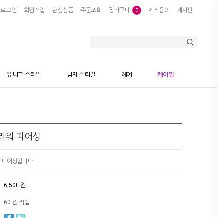
로그인
회원가입
관심상품
주문조회
장바구니
제작문의
게시판
0
유니크 스타일
남자 스타일
헤어
케이팝
라워 피어싱
의 피어싱입니다
6,500 원
60 원 적립