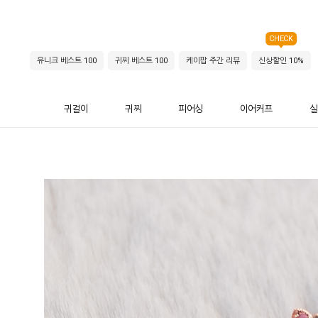
CHECK
유니크 베스트 100
귀찌 베스트 100
케이팝 주간 리뷰
신상할인 10%
귀걸이
귀찌
피어싱
이어커프
실