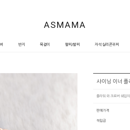
ASMAMA
버
반지
목걸이
팔찌/발찌
자석 실리콘귀찌
샤이닝 이너 플
플라워 와 크로버 쉐입
판매가격
적립금