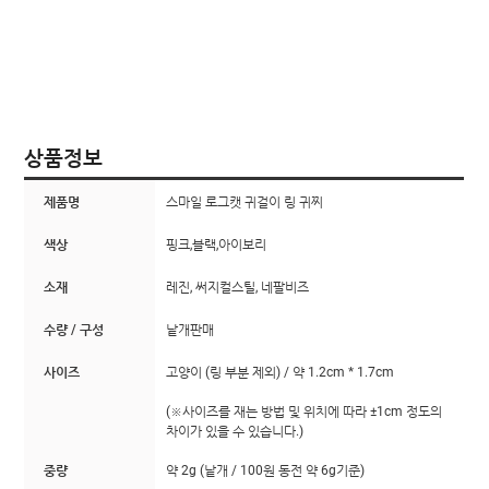
상품정보
제품명
스마일 로그캣 귀걸이 링 귀찌
색상
핑크,블랙,아이보리
소재
레진, 써지컬스틸, 네팔비즈
수량 / 구성
낱개판매
사이즈
고양이 (링 부분 제외) / 약 1.2cm * 1.7cm
(※사이즈를 재는 방법 및 위치에 따라 ±1cm 정도의
차이가 있을 수 있습니다.)
중량
약 2g (낱개 / 100원 동전 약 6g기준)