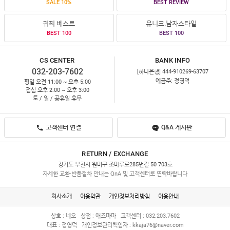
SALE 10%
BEST REVIEW
귀찌 베스트
유니크.남자스타일
BEST 100
BEST 100
CS CENTER
BANK INFO
032-203-7602
[하나은행] 444-910269-63707
예금주: 정영덕
평일 오전 11:00 ~ 오후 5:00
점심 오후 2:00 ~ 오후 3:00
토 / 일 / 공휴일 휴무
고객센터 연결
Q&A 게시판
RETURN / EXCHANGE
경기도 부천시 원미구 조마루로285번길 50 703호
자세한 교환·반품절차 안내는 QnA 및 고객센터로 연락바랍니다
회사소개
이용약관
개인정보처리방침
이용안내
상호 : 네오
상점 : 애즈마마
고객센터 : 032.203.7602
대표 : 정영덕
개인정보관리책임자 :
kkaja76@naver.com