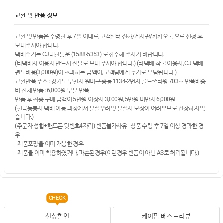
교환 및 반품 정보
교환 및 반품은 수령한 후 7일 이내로, 고객센터 전화/게시판/카카오톡 으로 신청 후
보내주셔야 합니다.
택배수거는 CJ대한통운 (1588-5353) 로 접수해 주시기 바랍니다.
(타택배사 이용시 반드시 선불로 보내 주셔야 합니다.) (타택배 착불 이용시, CJ 택배
편도비용(3,000원)이 초과하는 금액이, 고객님에게 추가로 부담됩니다.)
교환반품 주소 : 경기도 부천시 원미구 중동 1134-2번지 골드존타워 703호 반품배송
비 전체 반품 : 6,000원 부분 반품
반품 후 최종 구매 금액이 5만원 이상시 3,000원, 5만원 미만시 6,000원
(현금동봉시 택배 이동 과정에서 분실우려 및 분실시 보상이 어려우므로 권장하지 않
습니다.)
(주문자 성함+핸드폰 뒷번호4자리) 반품불가사유 - 상품 수령 후 7일 이상 경과한 경
우
- 제품포장을 이미 개봉한 경우
- 제품을 이미 착용하였거나, 파손된경우(이런경우 반품이 아닌 AS로 처리됩니다.)
CHECK
신상할인
케이팝 베스트리뷰