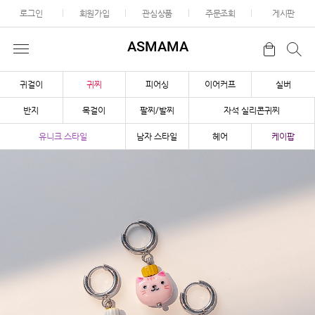
로그인
회원가입
관심상품
주문조회
게시판
ASMAMA
귀걸이
귀찌
피어싱
이어커프
실버
반지
목걸이
팔찌/발찌
자석 실리콘귀찌
유니크 스타일
남자 스타일
헤어
케이팝