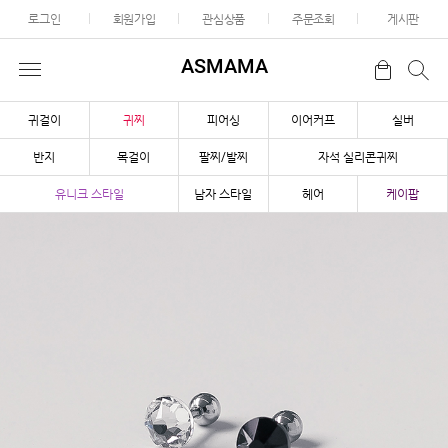
로그인
회원가입
관심상품
주문조회
게시판
ASMAMA
귀걸이
귀찌
피어싱
이어커프
실버
반지
목걸이
팔찌/발찌
자석 실리콘귀찌
유니크 스타일
남자 스타일
헤어
케이팝