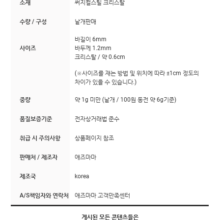
소재
써지컬스틸 크리스탈
수량 / 구성
낱개판매
바길이 6mm
사이즈
바두께 1.2mm
크리스탈 / 약 0.6cm
(※사이즈를 재는 방법 및 위치에 따라 ±1cm 정도의
차이가 있을 수 있습니다.)
중량
약 1g 미만 (낱개 / 100원 동전 약 6g기준)
품질보증기준
전자상거래법 준수
취급 시 주의사항
상품페이지 참조
판매처 / 제조자
애즈마마
제조국
korea
A/S책임자와 연락처
애즈마마 고객만족센터
게시된 모든 콘텐츠들은