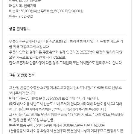
배송방법 : CJ 대한통운
배송지역 : 전국지역
배송료 : 50,000원이상 무료배송, 50,000 미만 3,000원
배송기간 : 2~3일
상품 결제정보
무통장 주문결제시 7일 이내(주말 포함) 입금하셔야 하며, 미입금시 원활한 재고관리
를 위해 자동으로 취소됩니다.
주문시 입력한 결제이름, 주문총액과 실제 입금자명, 입금금액이 완전히 일치하지 않
으면 자동으로 입금확인이 되지 않으므로,
만약 주문자와 입금자명이 다른 경우 고객센터 또는 게시판으로 알려주셔야 합니다.
교환 및 반품 정보
교환 및 반품은 수령한 후 7일 이내로, 고객센터 전화/게시판/카카오톡 으로 신청 후
보내주셔야 합니다.
택배수거는 CJ대한통운 (1588-5353) 로 접수해 주시기 바랍니다.
(타택배사 이용시 반드시 선불로 보내 주셔야 합니다.) (타택배 착불 이용시, CJ 택배
편도비용(3,000원)이 초과하는 금액이, 고객님에게 추가로 부담됩니다.)
교환반품 주소 : 경기도 부천시 원미구 중동 1134-2번지 골드존타워 703호 반품배송
비 전체 반품 : 6,000원 부분 반품
반품 후 최종 구매 금액이 5만원 이상시 3,000원, 5만원 미만시 6,000원
(현금동봉시 택배 이동 과정에서 분실우려 및 분실시 보상이 어려우므로 권장하지 않