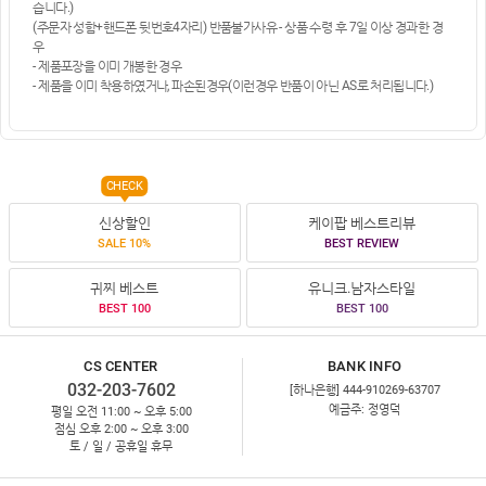
습니다.)
(주문자 성함+핸드폰 뒷번호4자리) 반품불가사유 - 상품 수령 후 7일 이상 경과한 경
우
- 제품포장을 이미 개봉한 경우
- 제품을 이미 착용하였거나, 파손된경우(이런경우 반품이 아닌 AS로 처리됩니다.)
CHECK
신상할인
케이팝 베스트리뷰
SALE 10%
BEST REVIEW
귀찌 베스트
유니크.남자스타일
BEST 100
BEST 100
CS CENTER
BANK INFO
032-203-7602
[하나은행] 444-910269-63707
예금주: 정영덕
평일 오전 11:00 ~ 오후 5:00
점심 오후 2:00 ~ 오후 3:00
토 / 일 / 공휴일 휴무