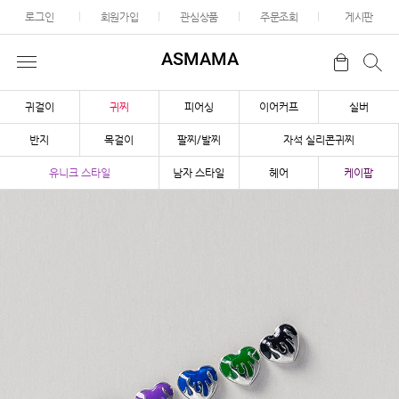
로그인
회원가입
관심상품
주문조회
게시판
ASMAMA
귀걸이
귀찌
피어싱
이어커프
실버
반지
목걸이
팔찌/발찌
자석 실리콘귀찌
유니크 스타일
남자 스타일
헤어
케이팝