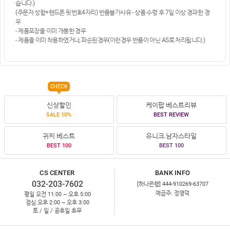
습니다.)
(주문자 성함+핸드폰 뒷번호4자리) 반품불가사유 - 상품 수령 후 7일 이상 경과한 경
우
- 제품포장을 이미 개봉한 경우
- 제품을 이미 착용하였거나, 파손된경우(이런경우 반품이 아닌 AS로 처리됩니다.)
CHECK
신상할인
케이팝 베스트리뷰
SALE 10%
BEST REVIEW
귀찌 베스트
유니크.남자스타일
BEST 100
BEST 100
CS CENTER
BANK INFO
032-203-7602
[하나은행] 444-910269-63707
예금주: 정영덕
평일 오전 11:00 ~ 오후 5:00
점심 오후 2:00 ~ 오후 3:00
토 / 일 / 공휴일 휴무