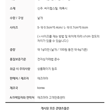
소재
신주. 써지컬스틸. 에폭시
수량 / 구성
낱개
사이즈
S- 약 0.5cm*0.4cm/ L- 약 0.7cm*0.6cm
(※사이즈를 재는 방법 및 위치에 따라 ±1cm 정도의
차이가 있을 수 있습니다.)
중량
약 1g미만 (낱개 / 100원 동전 약 6g기준)
품질보증기준
전자상거래법 준수
취급 시 주의사항
상품페이지 참조
판매처 / 제조자
애즈마마
제조국
korea
A/S책임자와 연락처
애즈마마 고객만족센터
게시된 모든 콘텐츠들은