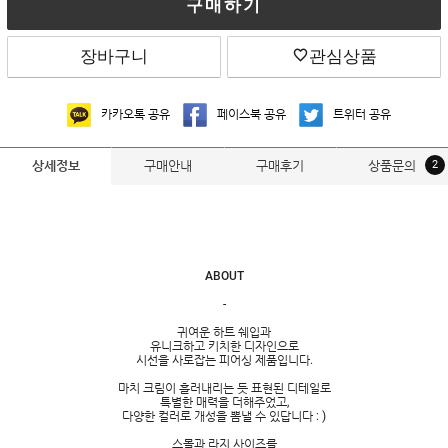
구매하기
장바구니
관심상품
카카오톡 공유
페이스북 공유
트위터 공유
구매안내
구매후기
상품문의
2
상세정보
ABOUT
-
귀여운 하트 쉐입과
유니크하고 키치한 디자인으로
시선을 사로잡는 피어싱 제품입니다.
마치 크림이 흘러내리는 듯 표현된 디테일로
특별한 매력을 더해주었고,
다양한 컬러로 개성을 뽐낼 수 있답니다 : )
스몰과 라지 사이즈를