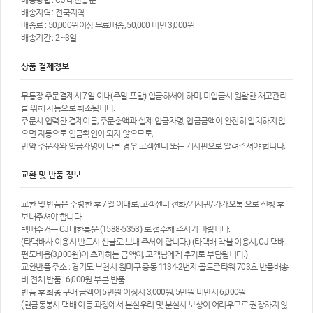
배송지역 : 전국지역
배송료 : 50,000원이상 무료배송, 50,000 미만 3,000원
배송기간 : 2~3일
상품 결제정보
무통장 주문결제시 7일 이내(주말 포함) 입금하셔야 하며, 미입금시 원활한 재고관리
를 위해 자동으로 취소됩니다.
주문시 입력한 결제이름, 주문총액과 실제 입금자명, 입금금액이 완전히 일치하지 않
으면 자동으로 입금확인이 되지 않으므로,
만약 주문자와 입금자명이 다른 경우 고객센터 또는 게시판으로 알려주셔야 합니다.
교환 및 반품 정보
교환 및 반품은 수령한 후 7일 이내로, 고객센터 전화/게시판/카카오톡 으로 신청 후
보내주셔야 합니다.
택배수거는 CJ대한통운 (1588-5353) 로 접수해 주시기 바랍니다.
(타택배사 이용시 반드시 선불로 보내 주셔야 합니다.) (타택배 착불 이용시, CJ 택배
편도비용(3,000원)이 초과하는 금액이, 고객님에게 추가로 부담됩니다.)
교환반품 주소 : 경기도 부천시 원미구 중동 1134-2번지 골드존타워 703호 반품배송
비 전체 반품 : 6,000원 부분 반품
반품 후 최종 구매 금액이 5만원 이상시 3,000원, 5만원 미만시 6,000원
(현금동봉시 택배 이동 과정에서 분실우려 및 분실시 보상이 어려우므로 권장하지 않