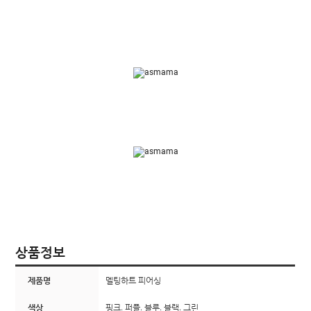
상품정보
제품명
멜팅하트 피어싱
색상
핑크. 퍼플. 블루. 블랙. 그린