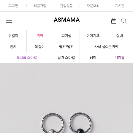
로그인
회원가입
관심상품
주문조회
게시판
ASMAMA
귀걸이
귀찌
피어싱
이어커프
실버
반지
목걸이
팔찌/발찌
자석 실리콘귀찌
유니크 스타일
남자 스타일
헤어
케이팝