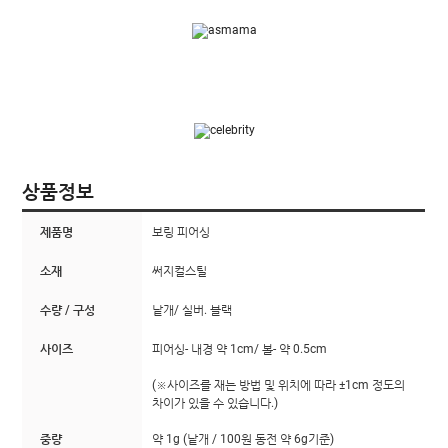
상품정보
제품명
보링 피어싱
소재
써지컬스틸
수량 / 구성
낱개/ 실버. 블랙
사이즈
피어싱- 내경 약 1cm/ 볼- 약 0.5cm
(※사이즈를 재는 방법 및 위치에 따라 ±1cm 정도의
차이가 있을 수 있습니다.)
중량
약 1g (낱개 / 100원 동전 약 6g기준)