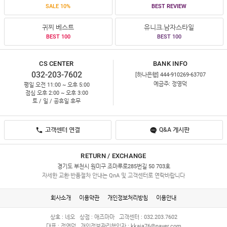
SALE 10%
BEST REVIEW
귀찌 베스트
유니크.남자스타일
BEST 100
BEST 100
CS CENTER
BANK INFO
032-203-7602
[하나은행] 444-910269-63707
예금주: 정영덕
평일 오전 11:00 ~ 오후 5:00
점심 오후 2:00 ~ 오후 3:00
토 / 일 / 공휴일 휴무
고객센터 연결
Q&A 게시판
RETURN / EXCHANGE
경기도 부천시 원미구 조마루로285번길 50 703호
자세한 교환·반품절차 안내는 QnA 및 고객센터로 연락바랍니다
회사소개
이용약관
개인정보처리방침
이용안내
상호 : 네오
상점 : 애즈마마
고객센터 : 032.203.7602
대표 : 정영덕
개인정보관리책임자 :
kkaja76@naver.com