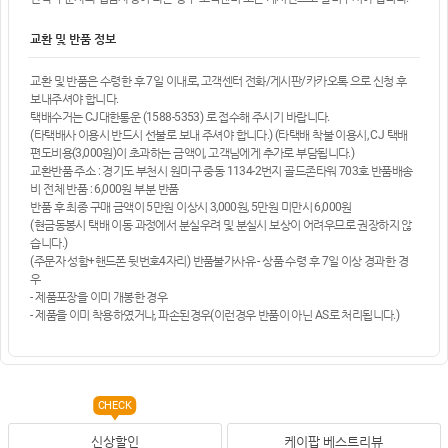
교환 및 반품 정보
교환 및 반품은 수령한 후 7일 이내로, 고객센터 전화/게시판/카카오톡 으로 신청 후
보내주셔야 합니다.
택배수거는 CJ대한통운 (1588-5353) 로 접수해 주시기 바랍니다.
(타택배사 이용시 반드시 선불로 보내 주셔야 합니다.) (타택배 착불 이용시, CJ 택배
편도비용(3,000원)이 초과하는 금액이, 고객님에게 추가로 부담됩니다.)
교환반품 주소 : 경기도 부천시 원미구 중동 1134-2번지 골드존타워 703호 반품배송
비 전체 반품 : 6,000원 부분 반품
반품 후 최종 구매 금액이 5만원 이상시 3,000원, 5만원 미만시 6,000원
(현금동봉시 택배 이동 과정에서 분실우려 및 분실시 보상이 어려우므로 권장하지 않
습니다.)
(주문자 성함+핸드폰 뒷번호4자리) 반품불가사유 - 상품 수령 후 7일 이상 경과한 경
우
- 제품포장을 이미 개봉한 경우
- 제품을 이미 착용하였거나, 파손된경우(이런경우 반품이 아닌 AS로 처리됩니다.)
CHECK
신상할인
케이팝 베스트리뷰