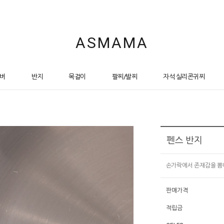
ASMAMA
버
반지
목걸이
팔찌/발찌
자석 실리콘귀찌
펜스 반지
손가락에서 존재감을 뽐
판매가격
적립금