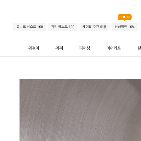
CHECK
유니크 베스트 100
귀찌 베스트 100
케이팝 주간 리뷰
신상할인 10%
귀걸이
귀찌
피어싱
이어커프
실