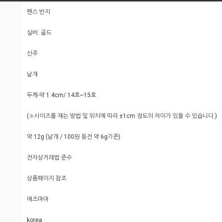
펜스 반지
실버. 골드
신주
낱개
두께-약 1.4cm/ 14호~15호
(※사이즈를 재는 방법 및 위치에 따라 ±1cm 정도의 차이가 있을 수 있습니다.)
약 12g (낱개 / 100원 동전 약 6g기준)
전자상거래법 준수
상품페이지 참조
애즈마마
korea