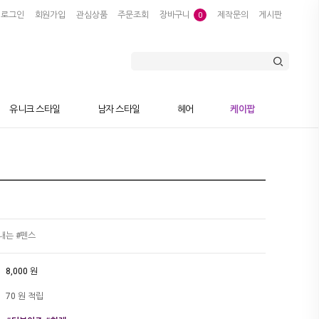
로그인
회원가입
관심상품
주문조회
장바구니
제작문의
게시판
0
유니크 스타일
남자 스타일
헤어
케이팝
내는 #펜스
8,000 원
70 원 적립