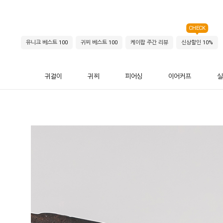
CHECK
유니크 베스트 100
귀찌 베스트 100
케이팝 주간 리뷰
신상할인 10%
귀걸이
귀찌
피어싱
이어커프
실