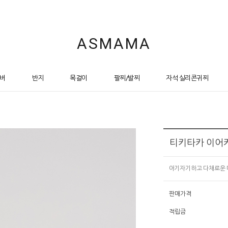
ASMAMA
버
반지
목걸이
팔찌/발찌
자석 실리콘귀찌
티키타카 이어
아기자기하고 다채로운 
판매가격
적립금