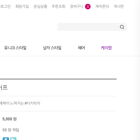
로그인
회원가입
관심상품
주문조회
장바구니
제작문의
게시판
0
유니크 스타일
남자 스타일
헤어
케이팝
커프
매력이 느껴지는 #티키타카
5,000 원
50 원 적립