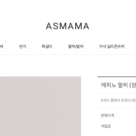
ASMAMA
버
반지
목걸이
팔찌/발찌
자석 실리콘귀찌
에피노 팔찌 (
5개의 클로버 모양의 쉐
판매가격
적립금