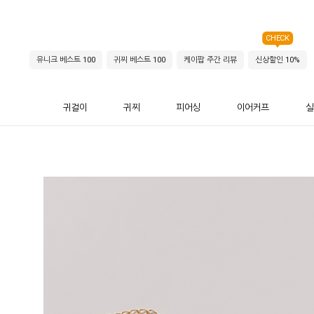
CHECK
유니크 베스트 100
귀찌 베스트 100
케이팝 주간 리뷰
신상할인 10%
귀걸이
귀찌
피어싱
이어커프
실