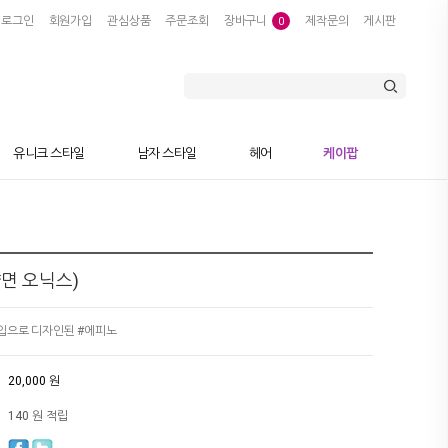
로그인
회원가입
관심상품
주문조회
장바구니
제작문의
게시판
0
유니크 스타일
남자 스타일
헤어
케이팝
양면 오닉스)
입으로 디자인된 #에피노
20,000 원
140 원 적립