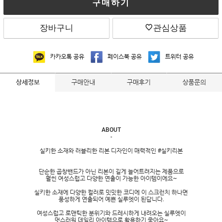
구매하기
장바구니
관심상품
카카오톡 공유
페이스북 공유
트위터 공유
구매안내
구매후기
상품문의
상세정보
ABOUT
-
실키한 소재와 러블리한 리본 디자인이 매력적인 #실키리본
단순한 곱창밴드가 아닌 리본이 길게 늘어트려지는 제품으로
훨씬 여성스럽고 다양한 연출이 가능한 아이템이에요~
실키한 소재에 다양한 컬러로 밋밋한 코디에 이 스크런치 하나면
풍성하게 연출되어 예쁜 실루엣이 된답니다.
여성스럽고 로맨틱한 분위기와 드레시하게 내려오는 실루엣이
멋스러워 데일리 아이템으로 활용하기 좋아요~