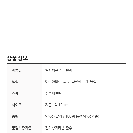
상품정보
제품명
실키리본 스크런치
색상
아쿠아마린. 피치. 다크씨그린. 블랙
소재
쉬폰패브릭
사이즈
지름 - 약 12 cm
중량
약 6g (낱개 / 100원 동전 약 6g기준)
품질보증기준
전자상거래법 준수