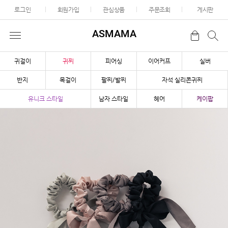
로그인
회원가입
관심상품
주문조회
게시판
ASMAMA
귀걸이
귀찌
피어싱
이어커프
실버
반지
목걸이
팔찌/발찌
자석 실리콘귀찌
유니크 스타일
남자 스타일
헤어
케이팝