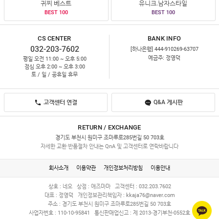
귀찌 베스트
유니크.남자스타일
BEST 100
BEST 100
CS CENTER
BANK INFO
032-203-7602
[하나은행] 444-910269-63707
예금주: 정영덕
평일 오전 11:00 ~ 오후 5:00
점심 오후 2:00 ~ 오후 3:00
토 / 일 / 공휴일 휴무
고객센터 연결
Q&A 게시판
RETURN / EXCHANGE
경기도 부천시 원미구 조마루로285번길 50 703호
자세한 교환·반품절차 안내는 QnA 및 고객센터로 연락바랍니다
회사소개
이용약관
개인정보처리방침
이용안내
상호 : 네오
상점 : 애즈마마
고객센터 : 032.203.7602
대표 : 정영덕
개인정보관리책임자 :
kkaja76@naver.com
주소 : 경기도 부천시 원미구 조마루로285번길 50 703호
사업자번호 : 110-10-95841
통신판매업신고 : 제 2013-경기부천-0552호