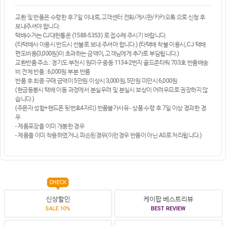
교환 및 반품은 수령한 후 7일 이내로, 고객센터 전화/게시판/카카오톡 으로 신청 후
보내주셔야 합니다.
택배수거는 CJ대한통운 (1588-5353) 로 접수해 주시기 바랍니다.
(타택배사 이용시 반드시 선불로 보내 주셔야 합니다.) (타택배 착불 이용시, CJ 택배
편도비용(3,000원)이 초과하는 금액이, 고객님에게 추가로 부담됩니다.)
교환반품 주소 : 경기도 부천시 원미구 중동 1134-2번지 골드존타워 703호 반품배송
비 전체 반품 : 6,000원 부분 반품
반품 후 최종 구매 금액이 5만원 이상시 3,000원, 5만원 미만시 6,000원
(현금동봉시 택배 이동 과정에서 분실우려 및 분실시 보상이 어려우므로 권장하지 않
습니다.)
(주문자 성함+핸드폰 뒷번호4자리) 반품불가사유 - 상품 수령 후 7일 이상 경과한 경
우
- 제품포장을 이미 개봉한 경우
- 제품을 이미 착용하였거나, 파손된경우(이런경우 반품이 아닌 AS로 처리됩니다.)
CHECK
신상할인
케이팝 베스트리뷰
SALE 10%
BEST REVIEW