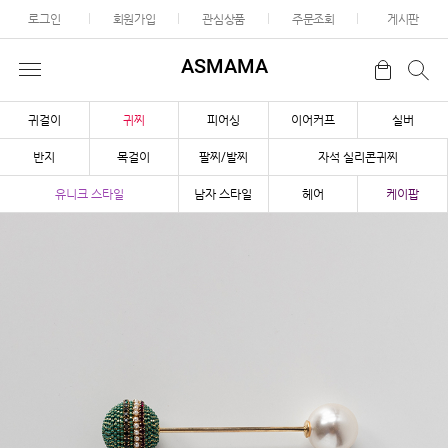
로그인
회원가입
관심상품
주문조회
게시판
ASMAMA
귀걸이
귀찌
피어싱
이어커프
실버
반지
목걸이
팔찌/발찌
자석 실리콘귀찌
유니크 스타일
남자 스타일
헤어
케이팝