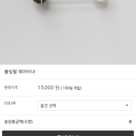
블링펄 헤어비녀
15,000 원
판매가격
( 150원 적립)
COLOR
0
총상품금액(수량)