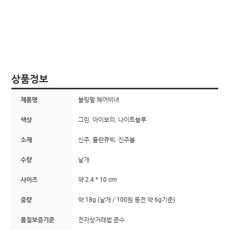
상품정보
제품명
블링펄 헤어비녀
색상
그린. 아이보리. 나이트블루
소재
신주. 쥴란큐빅. 진주볼
수량
낱개
사이즈
약 2.4 * 10 cm
중량
약 18g (낱개 / 100원 동전 약 6g기준)
품질보증기준
전자상거래법 준수