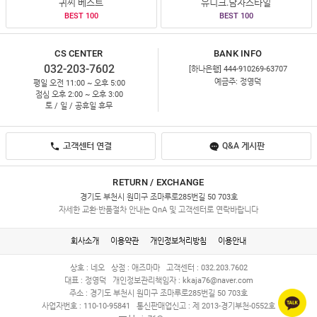
귀찌 베스트
유니크.남자스타일
BEST 100
BEST 100
CS CENTER
BANK INFO
032-203-7602
[하나은행] 444-910269-63707
예금주: 정영덕
평일 오전 11:00 ~ 오후 5:00
점심 오후 2:00 ~ 오후 3:00
토 / 일 / 공휴일 휴무
고객센터 연결
Q&A 게시판
RETURN / EXCHANGE
경기도 부천시 원미구 조마루로285번길 50 703호
자세한 교환·반품절차 안내는 QnA 및 고객센터로 연락바랍니다
회사소개
이용약관
개인정보처리방침
이용안내
상호 : 네오
상점 : 애즈마마
고객센터 : 032.203.7602
대표 : 정영덕
개인정보관리책임자 :
kkaja76@naver.com
주소 : 경기도 부천시 원미구 조마루로285번길 50 703호
사업자번호 : 110-10-95841
통신판매업신고 : 제 2013-경기부천-0552호