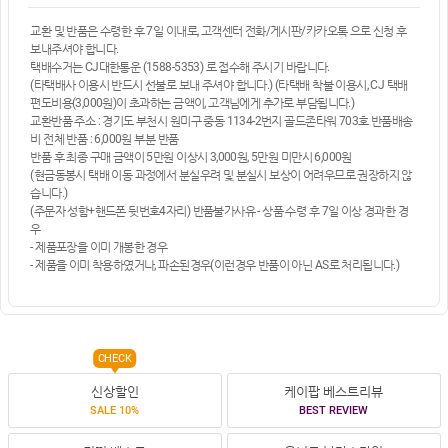
교환 및 반품은 수령한 후 7일 이내로, 고객센터 전화/게시판/카카오톡 으로 신청 후
보내주셔야 합니다.
택배수거는 CJ대한통운 (1588-5353) 로 접수해 주시기 바랍니다.
(타택배사 이용시 반드시 선불로 보내 주셔야 합니다.) (타택배 착불 이용시, CJ 택배
편도비용(3,000원)이 초과하는 금액이, 고객님에게 추가로 부담됩니다.)
교환반품 주소 : 경기도 부천시 원미구 중동 1134-2번지 골드존타워 703호 반품배송
비 전체 반품 : 6,000원 부분 반품
반품 후 최종 구매 금액이 5만원 이상시 3,000원, 5만원 미만시 6,000원
(현금동봉시 택배 이동 과정에서 분실우려 및 분실시 보상이 어려우므로 권장하지 않
습니다.)
(주문자 성함+핸드폰 뒷번호4자리) 반품불가사유 - 상품 수령 후 7일 이상 경과한 경
우
- 제품포장을 이미 개봉한 경우
- 제품을 이미 착용하였거나, 파손된경우(이런경우 반품이 아닌 AS로 처리됩니다.)
CHECK
신상할인
케이팝 베스트리뷰
SALE 10%
BEST REVIEW