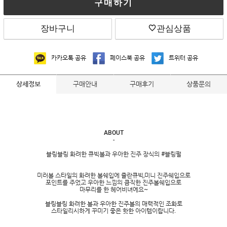
구매하기
장바구니
관심상품
카카오톡 공유
페이스북 공유
트위터 공유
구매안내
구매후기
상품문의
상세정보
ABOUT
-
블링블링 화려한 큐빅볼과 우아한 진주 장식의 #블링펄
미러볼 스타일의 화려한 볼쉐입에 쥴란큐빅,미니 진주쉐입으로
포인트를 주었고 우아한 느낌의 큼직한 진주볼쉐입으로
마무리를 한 헤어비녀에요~
블링블링 화려한 볼과 우아한 진주볼의 매력적인 조화로
스타일리시하게 꾸미기 좋은 핫한 아이템이랍니다.