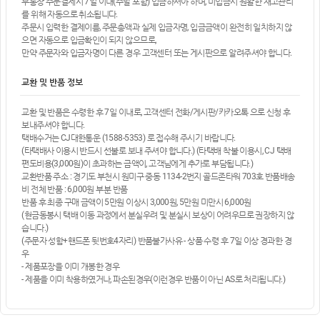
무통장 주문결제시 7일 이내(주말 포함) 입금하셔야 하며, 미입금시 원활한 재고관리
를 위해 자동으로 취소됩니다.
주문시 입력한 결제이름, 주문총액과 실제 입금자명, 입금금액이 완전히 일치하지 않
으면 자동으로 입금확인이 되지 않으므로,
만약 주문자와 입금자명이 다른 경우 고객센터 또는 게시판으로 알려주셔야 합니다.
교환 및 반품 정보
교환 및 반품은 수령한 후 7일 이내로, 고객센터 전화/게시판/카카오톡 으로 신청 후
보내주셔야 합니다.
택배수거는 CJ대한통운 (1588-5353) 로 접수해 주시기 바랍니다.
(타택배사 이용시 반드시 선불로 보내 주셔야 합니다.) (타택배 착불 이용시, CJ 택배
편도비용(3,000원)이 초과하는 금액이, 고객님에게 추가로 부담됩니다.)
교환반품 주소 : 경기도 부천시 원미구 중동 1134-2번지 골드존타워 703호 반품배송
비 전체 반품 : 6,000원 부분 반품
반품 후 최종 구매 금액이 5만원 이상시 3,000원, 5만원 미만시 6,000원
(현금동봉시 택배 이동 과정에서 분실우려 및 분실시 보상이 어려우므로 권장하지 않
습니다.)
(주문자 성함+핸드폰 뒷번호4자리) 반품불가사유 - 상품 수령 후 7일 이상 경과한 경
우
- 제품포장을 이미 개봉한 경우
- 제품을 이미 착용하였거나, 파손된경우(이런경우 반품이 아닌 AS로 처리됩니다.)