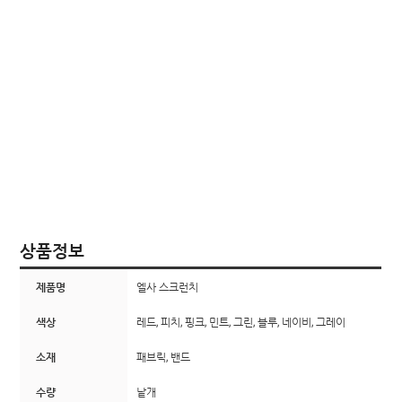
상품정보
제품명
엘사 스크런치
색상
레드, 피치, 핑크, 민트, 그린, 블루, 네이비, 그레이
소재
패브릭, 밴드
수량
낱개