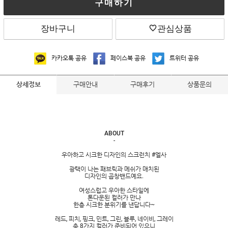
구매하기
장바구니
관심상품
카카오톡 공유
페이스북 공유
트위터 공유
구매안내
구매후기
상품문의
상세정보
ABOUT
-
우아하고 시크한 디자인의 스크런치 #엘사
광택이 나는 패브릭과 메쉬가 매치된
디자인의 곱창밴드예요.
여성스럽고 우아한 스타일에
톤다운된 컬러가 만나
한층 시크한 분위기를 낸답니다~
레드, 피치, 핑크, 민트, 그린, 블루, 네이비, 그레이
총 8가지 컬러가 준비되어 있으니