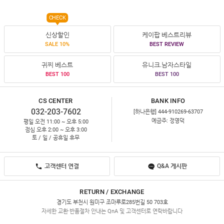
CHECK
신상할인
케이팝 베스트리뷰
SALE 10%
BEST REVIEW
귀찌 베스트
유니크.남자스타일
BEST 100
BEST 100
CS CENTER
BANK INFO
032-203-7602
[하나은행] 444-910269-63707
예금주: 정영덕
평일 오전 11:00 ~ 오후 5:00
점심 오후 2:00 ~ 오후 3:00
토 / 일 / 공휴일 휴무
고객센터 연결
Q&A 게시판
RETURN / EXCHANGE
경기도 부천시 원미구 조마루로285번길 50 703호
자세한 교환·반품절차 안내는 QnA 및 고객센터로 연락바랍니다