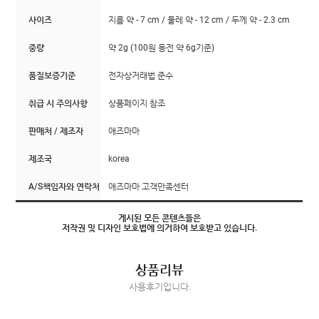
사이즈
지름 약 - 7 cm / 둘레 약 - 12 cm / 두께 약 - 2.3 cm
중량
약 2g (100원 동전 약 6g기준)
품질보증기준
전자상거래법 준수
취급 시 주의사항
상품페이지 참조
판매처 / 제조자
애즈마마
제조국
korea
A/S책임자와 연락처
애즈마마 고객만족센터
게시된 모든 콘텐츠들은
저작권 및 디자인 보호법에 의거하여 보호받고 있습니다.
상품리뷰
사용후기입니다.