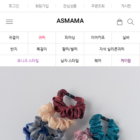
로그인
회원가입
관심상품
주문조회
게시판
ASMAMA
귀걸이
귀찌
피어싱
이어커프
실버
반지
목걸이
팔찌/발찌
자석 실리콘귀찌
유니크 스타일
남자 스타일
헤어
케이팝