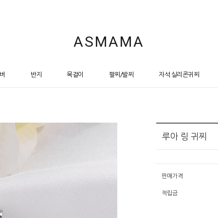
ASMAMA
버
반지
목걸이
팔찌/발찌
자석 실리콘귀찌
루아 링 귀찌
판매가격
적립금