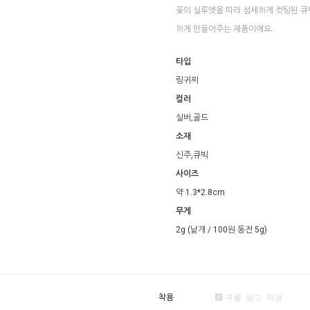
꽃의 실루엣을 따라 섬세하게 컷팅된 큐
하게 만들어주는 제품이에요.
타입
링귀찌
컬러
실버,골드
소재
신주,큐빅
사이즈
약 1.3*2.8cm
무게
2g (낱개 / 100원 동전 5g)
착용
귀를 뚫고 착용