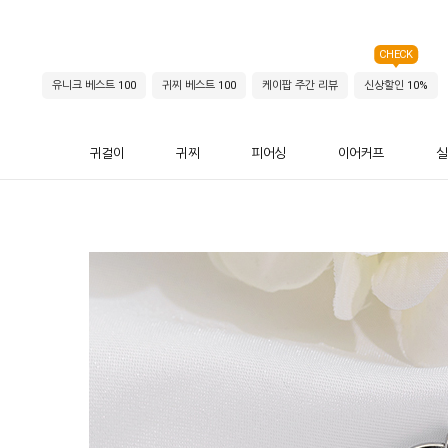
CHECK
유니크 베스트 100
귀찌 베스트 100
케이팝 주간 리뷰
신상할인 10%
귀걸이
귀찌
피어싱
이어커프
실