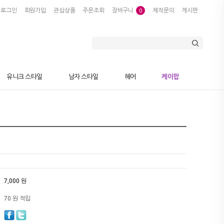
로그인
회원가입
관심상품
주문조회
장바구니
제작문의
게시판
0
유니크 스타일
남자 스타일
헤어
케이팝
7,000 원
70 원 적립