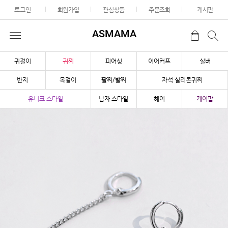
로그인
회원가입
관심상품
주문조회
게시판
ASMAMA
귀걸이
귀찌
피어싱
이어커프
실버
반지
목걸이
팔찌/발찌
자석 실리콘귀찌
유니크 스타일
남자 스타일
헤어
케이팝