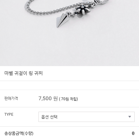
마벨 귀걸이 링 귀찌
7,500 원
판매가격
( 70원 적립)
TYPE
0
총상품금액(수량)