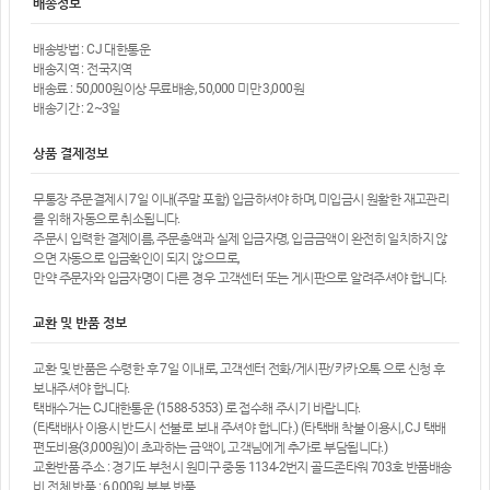
배송정보
배송방법 : CJ 대한통운
배송지역 : 전국지역
배송료 : 50,000원이상 무료배송, 50,000 미만 3,000원
배송기간 : 2~3일
상품 결제정보
무통장 주문결제시 7일 이내(주말 포함) 입금하셔야 하며, 미입금시 원활한 재고관리
를 위해 자동으로 취소됩니다.
주문시 입력한 결제이름, 주문총액과 실제 입금자명, 입금금액이 완전히 일치하지 않
으면 자동으로 입금확인이 되지 않으므로,
만약 주문자와 입금자명이 다른 경우 고객센터 또는 게시판으로 알려주셔야 합니다.
교환 및 반품 정보
교환 및 반품은 수령한 후 7일 이내로, 고객센터 전화/게시판/카카오톡 으로 신청 후
보내주셔야 합니다.
택배수거는 CJ대한통운 (1588-5353) 로 접수해 주시기 바랍니다.
(타택배사 이용시 반드시 선불로 보내 주셔야 합니다.) (타택배 착불 이용시, CJ 택배
편도비용(3,000원)이 초과하는 금액이, 고객님에게 추가로 부담됩니다.)
교환반품 주소 : 경기도 부천시 원미구 중동 1134-2번지 골드존타워 703호 반품배송
비 전체 반품 : 6,000원 부분 반품