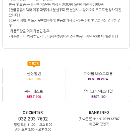
반품 후 최종 구매 금액이 5만원 이상시 3,000원, 5만원 미만시 6,000원
(현금동봉시 택배 이동 과정에서 분실우려 및 분실시 보상이 어려우므로 권장하지 않
습니다.)
(주문자 성함+핸드폰 뒷번호4자리) 반품불가사유 - 상품 수령 후 7일 이상 경과한 경
우
- 제품포장을 이미 개봉한 경우
- 제품을 이미 착용하였거나, 파손된경우(이런경우 반품이 아닌 AS로 처리됩니다.)
CHECK
신상할인
케이팝 베스트리뷰
SALE 10%
BEST REVIEW
귀찌 베스트
유니크.남자스타일
BEST 100
BEST 100
CS CENTER
BANK INFO
032-203-7602
[하나은행] 444-910269-63707
예금주: 정영덕
평일 오전 11:00 ~ 오후 5:00
점심 오후 2:00 ~ 오후 3:00