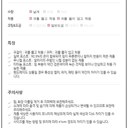
낱개
한쌍
세트
수량
귀를 뚫고 착용
귀를 뚫지 않고 착용
착용
도금안됨
일반도금
에폭시
버니쉬
코팅&도금
특징
귀걸이 : 귀를 뚫고 착용 / 귀찌 : 귀를 뚫지 않고 착용
실버 포스트 : 92.5%의 은이 함유되어 침이 무른편이나 알러지 반응이 적은 제품
무니켈 포스트 : 알러지의 주범인 니켈 성분이 없는 제품
티타늄 포스트 : 침 부분이 약간 검은색이며 녹슨 것처럼 보이나 안심하고 착용 가
능한 제품
핸드메이드 상품일 경우 특성상 컬러, 위치, 패턴 등이 약간의 차이가 있을 수 있습
니다.
주의사항
땀, 화장 이물질 제거 후 지퍼백에 보관해주세요.
소재에 따라 충격 및 습기에 의해 제품이 손상되거나 변색될 수 있으므로 보관에
주의해주세요.
제품 색상은 사용자의 모니터의 해상도에 따라 실제 색상과 다소 차이가 있을 수
있습니다.
사이즈를 재는 방법 및 위치에 따라 ±1cm 정도의 차이가 있을 수 있습니다.