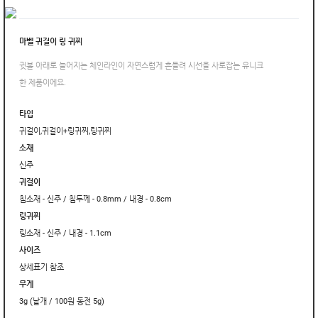
마벨 귀걸이 링 귀찌
귓볼 아래로 늘어지는 체인라인이 자연스럽게 흔들려 시선을 사로잡는 유니크
한 제품이에요.
타입
귀걸이,귀걸이+링귀찌,링귀찌
소재
신주
귀걸이
침소재 - 신주 / 침두께 - 0.8mm / 내경 - 0.8cm
링귀찌
링소재 - 신주 / 내경 - 1.1cm
사이즈
상세표기 참조
무게
3g (낱개 / 100원 동전 5g)