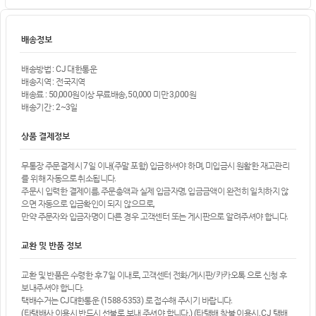
배송정보
배송방법 : CJ 대한통운
배송지역 : 전국지역
배송료 : 50,000원이상 무료배송, 50,000 미만 3,000원
배송기간 : 2~3일
상품 결제정보
무통장 주문결제시 7일 이내(주말 포함) 입금하셔야 하며, 미입금시 원활한 재고관리
를 위해 자동으로 취소됩니다.
주문시 입력한 결제이름, 주문총액과 실제 입금자명, 입금금액이 완전히 일치하지 않
으면 자동으로 입금확인이 되지 않으므로,
만약 주문자와 입금자명이 다른 경우 고객센터 또는 게시판으로 알려주셔야 합니다.
교환 및 반품 정보
교환 및 반품은 수령한 후 7일 이내로, 고객센터 전화/게시판/카카오톡 으로 신청 후
보내주셔야 합니다.
택배수거는 CJ대한통운 (1588-5353) 로 접수해 주시기 바랍니다.
(타택배사 이용시 반드시 선불로 보내 주셔야 합니다.) (타택배 착불 이용시, CJ 택배