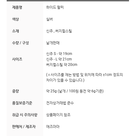
제품명
하이드 팔찌
색상
실버
소재
신주 , 써지컬스틸
수량 / 구성
낱개판매
신주 S - 약 19cm
사이즈
신주 - L 약 21cm
써지컬스틸 약 20cm
(※사이즈를 재는 방법 및 위치에 따라 ±1cm 정도의
차이가 있을 수 있습니다.)
중량
약 25g (낱개 / 100원 동전 약 6g기준)
품질보증기준
전자상거래법 준수
취급 시 주의사항
상품페이지 참조
판매처 / 제조자
애즈마마