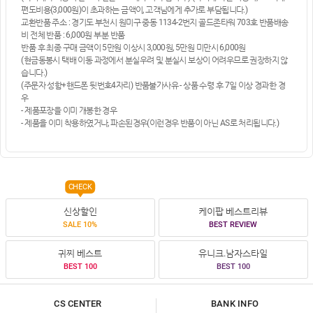
편도비용(3,000원)이 초과하는 금액이, 고객님에게 추가로 부담됩니다.)
교환반품 주소 : 경기도 부천시 원미구 중동 1134-2번지 골드존타워 703호 반품배송
비 전체 반품 : 6,000원 부분 반품
반품 후 최종 구매 금액이 5만원 이상시 3,000원, 5만원 미만시 6,000원
(현금동봉시 택배 이동 과정에서 분실우려 및 분실시 보상이 어려우므로 권장하지 않
습니다.)
(주문자 성함+핸드폰 뒷번호4자리) 반품불가사유 - 상품 수령 후 7일 이상 경과한 경
우
- 제품포장을 이미 개봉한 경우
- 제품을 이미 착용하였거나, 파손된경우(이런경우 반품이 아닌 AS로 처리됩니다.)
CHECK
신상할인
케이팝 베스트리뷰
SALE 10%
BEST REVIEW
귀찌 베스트
유니크.남자스타일
BEST 100
BEST 100
CS CENTER
BANK INFO