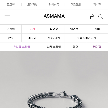
로그인
회원가입
관심상품
주문조회
게시판
ASMAMA
귀걸이
귀찌
피어싱
이어커프
실버
반지
목걸이
팔찌/발찌
자석 실리콘귀찌
유니크 스타일
남자 스타일
헤어
케이팝