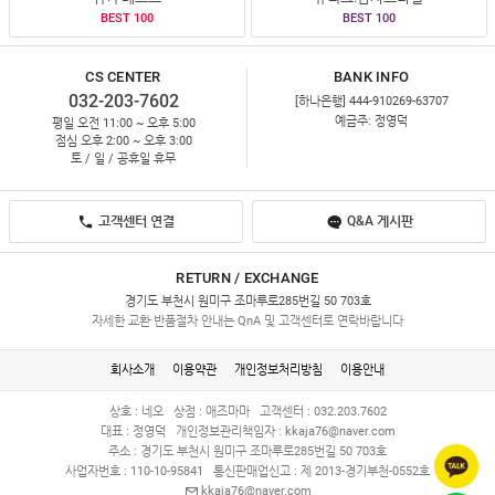
BEST 100
BEST 100
CS CENTER
BANK INFO
032-203-7602
[하나은행] 444-910269-63707
예금주: 정영덕
평일 오전 11:00 ~ 오후 5:00
점심 오후 2:00 ~ 오후 3:00
토 / 일 / 공휴일 휴무
고객센터 연결
Q&A 게시판
RETURN / EXCHANGE
경기도 부천시 원미구 조마루로285번길 50 703호
자세한 교환·반품절차 안내는 QnA 및 고객센터로 연락바랍니다
회사소개
이용약관
개인정보처리방침
이용안내
상호 : 네오
상점 : 애즈마마
고객센터 : 032.203.7602
대표 : 정영덕
개인정보관리책임자 :
kkaja76@naver.com
주소 : 경기도 부천시 원미구 조마루로285번길 50 703호
사업자번호 : 110-10-95841
통신판매업신고 : 제 2013-경기부천-0552호
kkaja76@naver.com