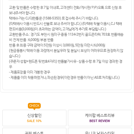
교환 및 반품은 수령한 후 7일 이내로, 고객센터 전화/게시판/카카오톡 으로 신청 후
보내주셔야 합니다.
택배수거는 CJ대한통운 (1588-5353) 로 접수해 주시기 바랍니다.
(타택배사 이용시 반드시 선불로 보내 주셔야 합니다.) (타택배 착불 이용시, CJ 택배
편도비용(3,000원)이 초과하는 금액이, 고객님에게 추가로 부담됩니다.)
교환반품 주소 : 경기도 부천시 원미구 중동 1134-2번지 골드존타워 703호 반품배송
비 전체 반품 : 6,000원 부분 반품
반품 후 최종 구매 금액이 5만원 이상시 3,000원, 5만원 미만시 6,000원
(현금동봉시 택배 이동 과정에서 분실우려 및 분실시 보상이 어려우므로 권장하지 않
습니다.)
(주문자 성함+핸드폰 뒷번호4자리) 반품불가사유 - 상품 수령 후 7일 이상 경과한 경
우
- 제품포장을 이미 개봉한 경우
- 제품을 이미 착용하였거나, 파손된경우(이런경우 반품이 아닌 AS로 처리됩니다.)
CHECK
신상할인
케이팝 베스트리뷰
SALE 10%
BEST REVIEW
귀찌 베스트
유니크.남자스타일