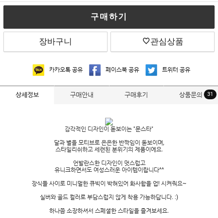
구매하기
장바구니
관심상품
카카오톡 공유
페이스북 공유
트위터 공유
구매안내
구매후기
상품문의
31
상세정보
감각적인 디자인이 돋보이는 "문스타"
달과 별을 모티브로 은은한 반짝임이 돋보이며,
스타일리쉬하고 세련된 분위기의 제품이에요.
언발란스한 디자인이 멋스럽고
유니크하면서도 여성스러운 아이템이랍니다^^
장식들 사이로 미니멀한 큐빅이 박혀있어 화사함을 업! 시켜줘요~
실버와 골드 컬러로 부담스럽지 않게 착용 가능하답니다. :)
하나쯤 소장하셔서 스페셜한 스타일을 즐겨보세요.