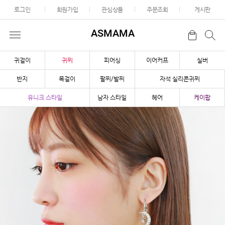
로그인
회원가입
관심상품
주문조회
게시판
ASMAMA
귀걸이
귀찌
피어싱
이어커프
실버
반지
목걸이
팔찌/발찌
자석 실리콘귀찌
유니크 스타일
남자 스타일
헤어
케이팝