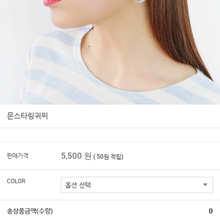
문스타링귀찌
5,500 원
판매가격
( 50원 적립)
COLOR
0
총상품금액(수량)