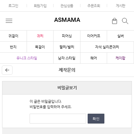
로그인
회원가입
관심상품
주문조회
게시판
ASMAMA
귀걸이
귀찌
피어싱
이어커프
실버
반지
목걸이
팔찌/발찌
자석 실리콘귀찌
유니크 스타일
남자 스타일
헤어
케이팝
제작문의
비밀글보기
이 글은 비밀글입니다.
비밀번호를 입력하여 주세요.
확인