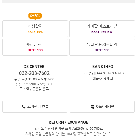
CHECK
신상할인
케이팝 베스트리뷰
SALE 10%
BEST REVIEW
귀찌 베스트
유니크.남자스타일
BEST 100
BEST 100
CS CENTER
BANK INFO
032-203-7602
[하나은행] 444-910269-63707
예금주: 정영덕
평일 오전 11:00 ~ 오후 5:00
점심 오후 2:00 ~ 오후 3:00
토 / 일 / 공휴일 휴무
고객센터 연결
Q&A 게시판
RETURN / EXCHANGE
경기도 부천시 원미구 조마루로285번길 50 703호
자세한 교환·반품절차 안내는 QnA 및 고객센터로 연락바랍니다