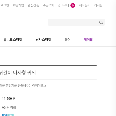
로그인
회원가입
관심상품
주문조회
장바구니
제작문의
게시판
0
유니크 스타일
남자 스타일
헤어
케이팝
귀걸이 나사형 귀찌
운 분위기를 연출해주는 아이에요 :)
11,900 원
90 원 적립