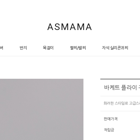
ASMAMA
버
반지
목걸이
팔찌/발찌
자석 실리콘귀찌
바케트 플라이 
화려한 스타일로 고급스러
판매가격
적립금