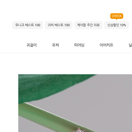
CHECK
유니크 베스트 100
귀찌 베스트 100
케이팝 주간 리뷰
신상할인 10%
귀걸이
귀찌
피어싱
이어커프
실