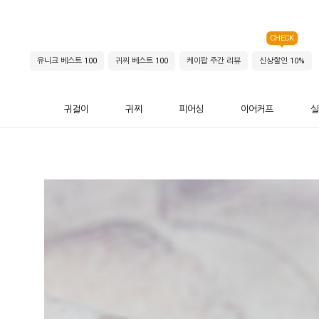
CHECK
유니크 베스트 100
귀찌 베스트 100
케이팝 주간 리뷰
신상할인 10%
귀걸이
귀찌
피어싱
이어커프
실