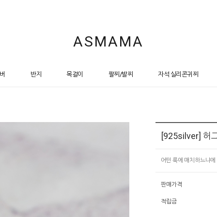
ASMAMA
버
반지
목걸이
팔찌/발찌
자석 실리콘귀찌
[925silver]
어떤 룩에 매치하느냐에
판매가격
적립금