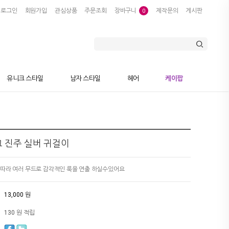
로그인
회원가입
관심상품
주문조회
장바구니
제작문의
게시판
0
유니크 스타일
남자 스타일
헤어
케이팝
 허그 진주 실버 귀걸이
 따라 여러 무드로 감각적인 룩을 연출 하실수있어요
13,000 원
130 원 적립