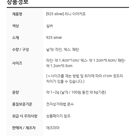
상품정보
제품명
[925 silver] 러니 이어커프
색상
실버
소재
925 silver
수량 / 구성
낱개/ 라인. 엑스. 패턴
라인- 약 1.4cm*1cm/ 엑스- 약 1.2cm*0.6cm/ 패턴-
사이즈
약 1.2cm*0.5cm
(※사이즈를 재는 방법 및 위치에 따라 ±1cm 정도의
차이가 있을 수 있습니다.)
중량
약 1~2g (낱개 / 100원 동전 약 6g기준)
품질보증기준
전자상거래법 준수
취급 시 주의사항
상품페이지 참조
판매처 / 제조자
애즈마마