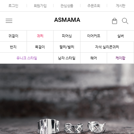
로그인
회원가입
관심상품
주문조회
게시판
ASMAMA
귀걸이
귀찌
피어싱
이어커프
실버
반지
목걸이
팔찌/발찌
자석 실리콘귀찌
유니크 스타일
남자 스타일
헤어
케이팝