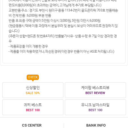
편도비용(3,000원)이 초과하는 금액이, 고객님에게 추가로 부담됩니다.)
교환반품 주소 : 경기도 부천시 원미구 중동 1134-2번지 골드존타워 703호 반품배송
비 전체 반품 : 6,000원 부분 반품
반품 후 최종 구매 금액이 5만원 이상시 3,000원, 5만원 미만시 6,000원
(현금동봉시 택배 이동 과정에서 분실우려 및 분실시 보상이 어려우므로 권장하지 않
습니다.)
(주문자 성함+핸드폰 뒷번호4자리) 반품불가사유 - 상품 수령 후 7일 이상 경과한 경
우
- 제품포장을 이미 개봉한 경우
- 제품을 이미 착용하였거나, 파손된경우(이런경우 반품이 아닌 AS로 처리됩니다.)
CHECK
신상할인
케이팝 베스트리뷰
SALE 10%
BEST REVIEW
귀찌 베스트
유니크.남자스타일
BEST 100
BEST 100
CS CENTER
BANK INFO