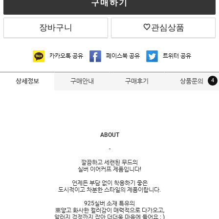
구매하기
장바구니
관심상품
카카오톡 공유
페이스북 공유
트위터 공유
구매안내
구매후기
상품문의
4
상세정보
ABOUT
-
깔끔하고 세련된 무드의
실버 이어커프 제품입니다!
언제든 부담 없이 착용하기 좋은
도시적이고 차분한 스타일의 제품이랍니다.
925실버 소재 특유의
뽀얗고 화사한 컬러감이 매력적으로 다가오고,
알러지 걱정까지 잡아 더더욱 마음에 들어요 : )