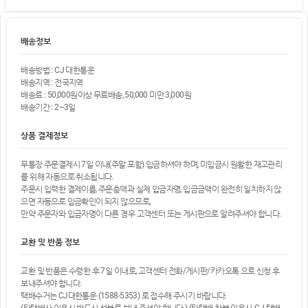
배송정보
배송방법 : CJ 대한통운
배송지역 : 전국지역
배송료 : 50,000원이상 무료배송, 50,000 미만 3,000원
배송기간 : 2~3일
상품 결제정보
무통장 주문결제시 7일 이내(주말 포함) 입금하셔야 하며, 미입금시 원활한 재고관리
를 위해 자동으로 취소됩니다.
주문시 입력한 결제이름, 주문총액과 실제 입금자명, 입금금액이 완전히 일치하지 않
으면 자동으로 입금확인이 되지 않으므로,
만약 주문자와 입금자명이 다른 경우 고객센터 또는 게시판으로 알려주셔야 합니다.
교환 및 반품 정보
교환 및 반품은 수령한 후 7일 이내로, 고객센터 전화/게시판/카카오톡 으로 신청 후
보내주셔야 합니다.
택배수거는 CJ대한통운 (1588-5353) 로 접수해 주시기 바랍니다.
(타택배사 이용시 반드시 선불로 보내 주셔야 합니다.) (타택배 착불 이용시, CJ 택배