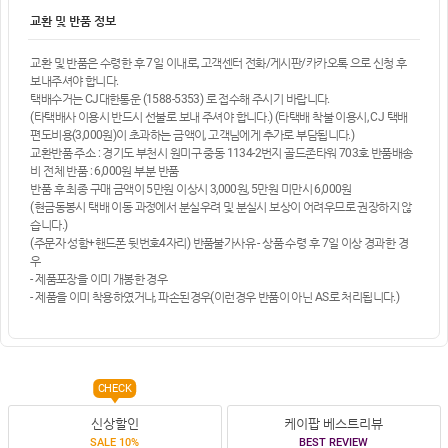
교환 및 반품 정보
교환 및 반품은 수령한 후 7일 이내로, 고객센터 전화/게시판/카카오톡 으로 신청 후
보내주셔야 합니다.
택배수거는 CJ대한통운 (1588-5353) 로 접수해 주시기 바랍니다.
(타택배사 이용시 반드시 선불로 보내 주셔야 합니다.) (타택배 착불 이용시, CJ 택배
편도비용(3,000원)이 초과하는 금액이, 고객님에게 추가로 부담됩니다.)
교환반품 주소 : 경기도 부천시 원미구 중동 1134-2번지 골드존타워 703호 반품배송
비 전체 반품 : 6,000원 부분 반품
반품 후 최종 구매 금액이 5만원 이상시 3,000원, 5만원 미만시 6,000원
(현금동봉시 택배 이동 과정에서 분실우려 및 분실시 보상이 어려우므로 권장하지 않
습니다.)
(주문자 성함+핸드폰 뒷번호4자리) 반품불가사유 - 상품 수령 후 7일 이상 경과한 경
우
- 제품포장을 이미 개봉한 경우
- 제품을 이미 착용하였거나, 파손된경우(이런경우 반품이 아닌 AS로 처리됩니다.)
CHECK
신상할인
케이팝 베스트리뷰
SALE 10%
BEST REVIEW