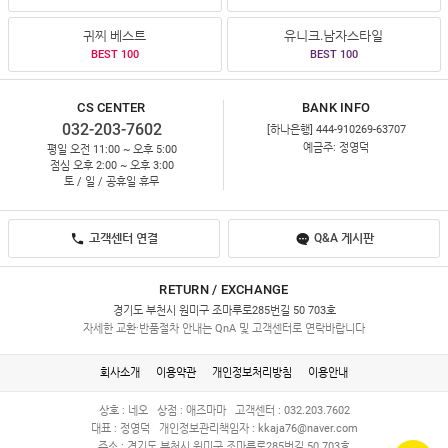
귀찌 베스트
유니크.남자스타일
BEST 100
BEST 100
CS CENTER
BANK INFO
032-203-7602
[하나은행] 444-910269-63707
예금주: 정영덕
평일 오전 11:00 ~ 오후 5:00
점심 오후 2:00 ~ 오후 3:00
토 / 일 / 공휴일 휴무
고객센터 연결
Q&A 게시판
RETURN / EXCHANGE
경기도 부천시 원미구 조마루로285번길 50 703호
자세한 교환·반품절차 안내는 QnA 및 고객센터로 연락바랍니다
회사소개
이용약관
개인정보처리방침
이용안내
상호 : 네오
상점 : 애즈마마
고객센터 : 032.203.7602
대표 : 정영덕
개인정보관리책임자 :
kkaja76@naver.com
주소 : 경기도 부천시 원미구 조마루로285번길 50 703호