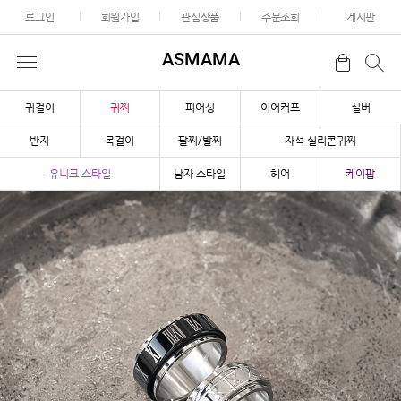
로그인
회원가입
관심상품
주문조회
게시판
ASMAMA
귀걸이
귀찌
피어싱
이어커프
실버
반지
목걸이
팔찌/발찌
자석 실리콘귀찌
유니크 스타일
남자 스타일
헤어
케이팝