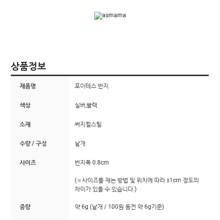
상품정보
제품명
포이테스 반지
색상
실버,블랙
소재
써지컬스틸
수량 / 구성
낱개
사이즈
반지폭 0.8cm
(※사이즈를 재는 방법 및 위치에 따라 ±1cm 정도의
차이가 있을 수 있습니다.)
중량
약 6g (낱개 / 100원 동전 약 6g기준)