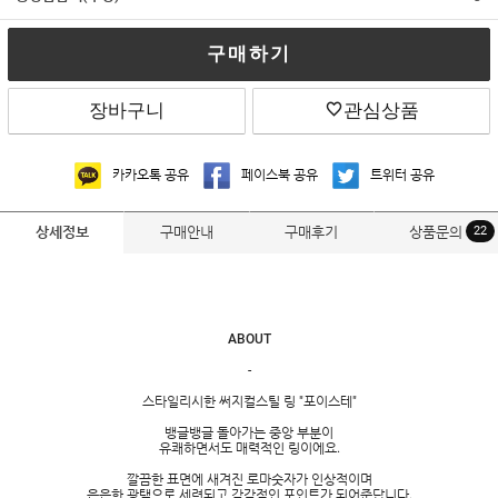
구매하기
장바구니
관심상품
카카오톡 공유
페이스북 공유
트위터 공유
구매안내
구매후기
상품문의
22
상세정보
ABOUT
-
스타일리시한 써지컬스틸 링 "포이스테"
뱅글뱅글 돌아가는 중앙 부분이
유쾌하면서도 매력적인 링이에요.
깔끔한 표면에 새겨진 로마숫자가 인상적이며
은은한 광택으로 세련되고 감각적인 포인트가 되어준답니다.