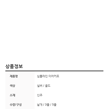
상품정보
제품명
심플라인 이어커프
색상
실버 / 골드
소재
신주
수량/구성
낱개 / 3줄 / 5줄