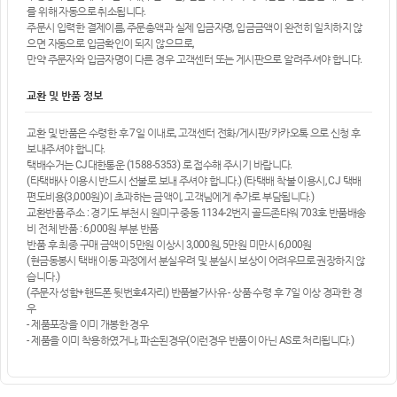
를 위해 자동으로 취소됩니다.
주문시 입력한 결제이름, 주문총액과 실제 입금자명, 입금금액이 완전히 일치하지 않
으면 자동으로 입금확인이 되지 않으므로,
만약 주문자와 입금자명이 다른 경우 고객센터 또는 게시판으로 알려주셔야 합니다.
교환 및 반품 정보
교환 및 반품은 수령한 후 7일 이내로, 고객센터 전화/게시판/카카오톡 으로 신청 후
보내주셔야 합니다.
택배수거는 CJ대한통운 (1588-5353) 로 접수해 주시기 바랍니다.
(타택배사 이용시 반드시 선불로 보내 주셔야 합니다.) (타택배 착불 이용시, CJ 택배
편도비용(3,000원)이 초과하는 금액이, 고객님에게 추가로 부담됩니다.)
교환반품 주소 : 경기도 부천시 원미구 중동 1134-2번지 골드존타워 703호 반품배송
비 전체 반품 : 6,000원 부분 반품
반품 후 최종 구매 금액이 5만원 이상시 3,000원, 5만원 미만시 6,000원
(현금동봉시 택배 이동 과정에서 분실우려 및 분실시 보상이 어려우므로 권장하지 않
습니다.)
(주문자 성함+핸드폰 뒷번호4자리) 반품불가사유 - 상품 수령 후 7일 이상 경과한 경
우
- 제품포장을 이미 개봉한 경우
- 제품을 이미 착용하였거나, 파손된경우(이런경우 반품이 아닌 AS로 처리됩니다.)