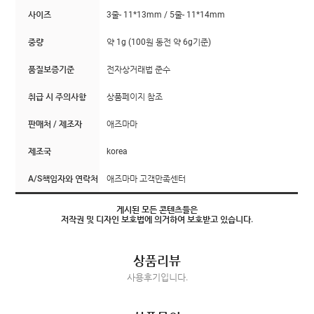
사이즈
3줄- 11*13mm / 5줄- 11*14mm
중량
약 1g (100원 동전 약 6g기준)
품질보증기준
전자상거래법 준수
취급 시 주의사항
상품페이지 참조
판매처 / 제조자
애즈마마
제조국
korea
A/S책임자와 연락처
애즈마마 고객만족센터
게시된 모든 콘텐츠들은
저작권 및 디자인 보호법에 의거하여 보호받고 있습니다.
상품리뷰
사용후기입니다.