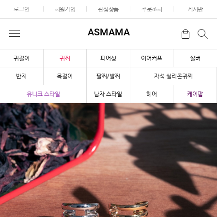
로그인
회원가입
관심상품
주문조회
게시판
ASMAMA
귀걸이
귀찌
피어싱
이어커프
실버
반지
목걸이
팔찌/발찌
자석 실리콘귀찌
유니크 스타일
남자 스타일
헤어
케이팝