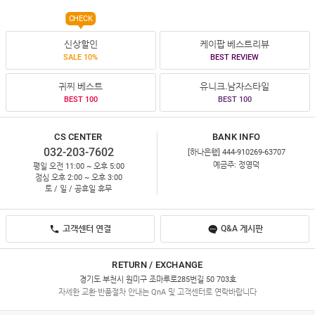
CHECK
신상할인
케이팝 베스트리뷰
SALE 10%
BEST REVIEW
귀찌 베스트
유니크.남자스타일
BEST 100
BEST 100
CS CENTER
BANK INFO
032-203-7602
[하나은행] 444-910269-63707
예금주: 정영덕
평일 오전 11:00 ~ 오후 5:00
점심 오후 2:00 ~ 오후 3:00
토 / 일 / 공휴일 휴무
고객센터 연결
Q&A 게시판
RETURN / EXCHANGE
경기도 부천시 원미구 조마루로285번길 50 703호
자세한 교환·반품절차 안내는 QnA 및 고객센터로 연락바랍니다