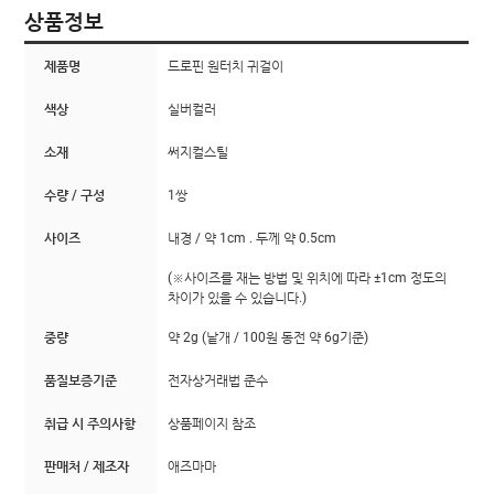
상품정보
제품명
드로핀 원터치 귀걸이
색상
실버컬러
소재
써지컬스틸
수량 / 구성
1쌍
사이즈
내경 / 약 1cm . 두께 약 0.5cm
(※사이즈를 재는 방법 및 위치에 따라 ±1cm 정도의
차이가 있을 수 있습니다.)
중량
약 2g (낱개 / 100원 동전 약 6g기준)
품질보증기준
전자상거래법 준수
취급 시 주의사항
상품페이지 참조
판매처 / 제조자
애즈마마