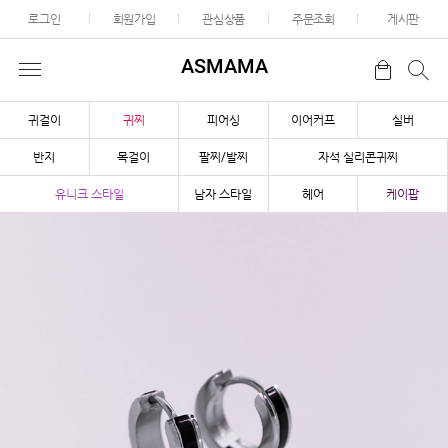
로그인
회원가입
관심상품
주문조회
게시판
ASMAMA
귀걸이
귀찌
피어싱
이어커프
실버
반지
목걸이
팔찌/발찌
자석 실리콘귀찌
유니크 스타일
남자 스타일
헤어
케이팝