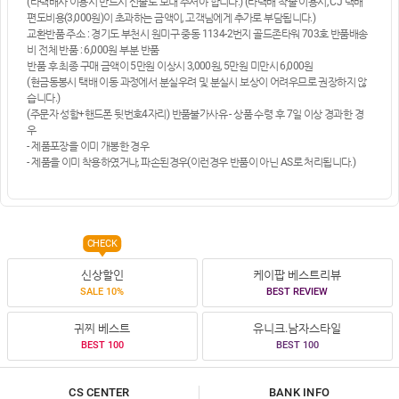
(타택배사 이용시 반드시 선불로 보내 주셔야 합니다.) (타택배 착불 이용시, CJ 택배
편도비용(3,000원)이 초과하는 금액이, 고객님에게 추가로 부담됩니다.)
교환반품 주소 : 경기도 부천시 원미구 중동 1134-2번지 골드존타워 703호 반품배송
비 전체 반품 : 6,000원 부분 반품
반품 후 최종 구매 금액이 5만원 이상시 3,000원, 5만원 미만시 6,000원
(현금동봉시 택배 이동 과정에서 분실우려 및 분실시 보상이 어려우므로 권장하지 않
습니다.)
(주문자 성함+핸드폰 뒷번호4자리) 반품불가사유 - 상품 수령 후 7일 이상 경과한 경
우
- 제품포장을 이미 개봉한 경우
- 제품을 이미 착용하였거나, 파손된경우(이런경우 반품이 아닌 AS로 처리됩니다.)
CHECK
신상할인
케이팝 베스트리뷰
SALE 10%
BEST REVIEW
귀찌 베스트
유니크.남자스타일
BEST 100
BEST 100
CS CENTER
BANK INFO