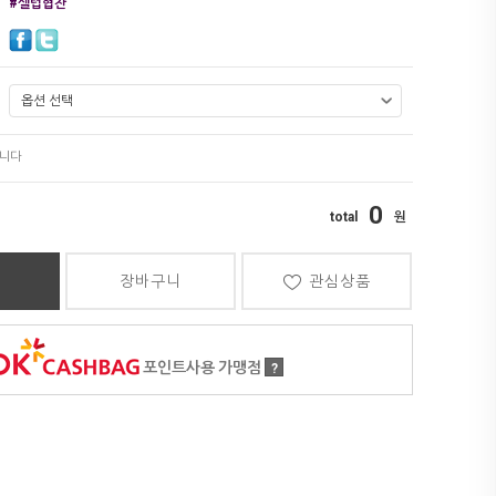
#셀럽협찬
0
장바구니
관심상품
포인트사용 가맹점
?