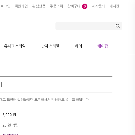
로그인
회원가입
관심상품
주문조회
장바구니
제작문의
게시판
0
유니크 스타일
남자 스타일
헤어
케이팝
이
대로 표현해 컬러풀하며 오픈하셔서 착용해도 유니크 하답니다
6,000 원
20 원 적립