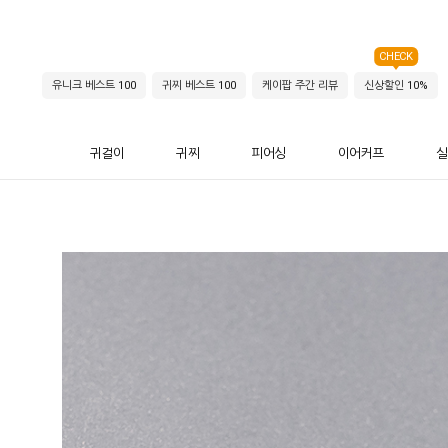
CHECK
유니크 베스트 100
귀찌 베스트 100
케이팝 주간 리뷰
신상할인 10%
귀걸이
귀찌
피어싱
이어커프
실