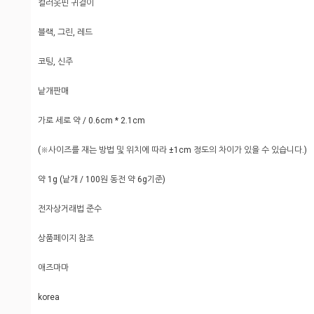
컬러옷핀 귀걸이
블랙, 그린, 레드
코팅, 신주
낱개판매
가로 세로 약 / 0.6cm * 2.1cm
(※사이즈를 재는 방법 및 위치에 따라 ±1cm 정도의 차이가 있을 수 있습니다.)
약 1g (낱개 / 100원 동전 약 6g기준)
전자상거래법 준수
상품페이지 참조
애즈마마
korea