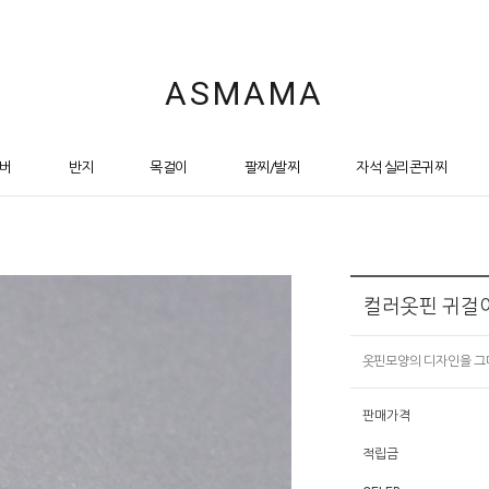
ASMAMA
버
반지
목걸이
팔찌/발찌
자석 실리콘귀찌
컬러옷핀 귀걸
옷핀모양의 디자인을 그
판매가격
적립금