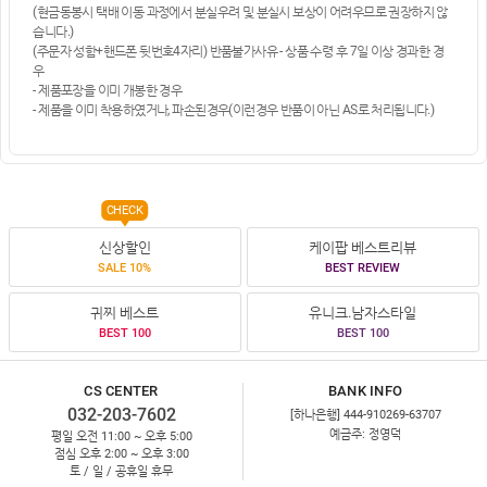
(현금동봉시 택배 이동 과정에서 분실우려 및 분실시 보상이 어려우므로 권장하지 않
습니다.)
(주문자 성함+핸드폰 뒷번호4자리) 반품불가사유 - 상품 수령 후 7일 이상 경과한 경
우
- 제품포장을 이미 개봉한 경우
- 제품을 이미 착용하였거나, 파손된경우(이런경우 반품이 아닌 AS로 처리됩니다.)
CHECK
신상할인
케이팝 베스트리뷰
SALE 10%
BEST REVIEW
귀찌 베스트
유니크.남자스타일
BEST 100
BEST 100
CS CENTER
BANK INFO
032-203-7602
[하나은행] 444-910269-63707
예금주: 정영덕
평일 오전 11:00 ~ 오후 5:00
점심 오후 2:00 ~ 오후 3:00
토 / 일 / 공휴일 휴무