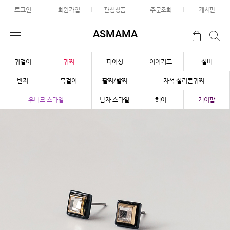
로그인
회원가입
관심상품
주문조회
게시판
ASMAMA
귀걸이
귀찌
피어싱
이어커프
실버
반지
목걸이
팔찌/발찌
자석 실리콘귀찌
유니크 스타일
남자 스타일
헤어
케이팝