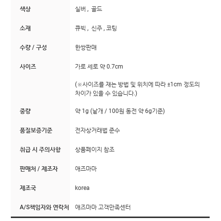
색상
실버 , 골드
소재
큐빅 , 신주 , 코팅
수량 / 구성
한쌍판매
사이즈
가로 세로 약 0.7cm
(※사이즈를 재는 방법 및 위치에 따라 ±1cm 정도의
차이가 있을 수 있습니다.)
중량
약 1g (낱개 / 100원 동전 약 6g기준)
품질보증기준
전자상거래법 준수
취급 시 주의사항
상품페이지 참조
판매처 / 제조자
애즈마마
제조국
korea
A/S책임자와 연락처
애즈마마 고객만족센터