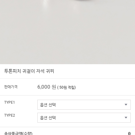
투톤피치 귀걸이 자석 귀찌
6,000 원
판매가격
( 50원 적립)
TYPE1
TYPE2
0
총상품금액(수량)