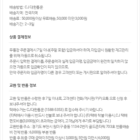
배송방법 : CJ 대한통운
배송지역 : 전국지역
배송료 : 50,000원이상 무료배송, 50,000 미만 3,000원
배송기간 : 2~3일
상품 결제정보
무통장 주문결제시 7일 이내(주말 포함) 입금하셔야 하며, 미입금시 원활한 재고관리
를 위해 자동으로 취소됩니다.
주문시 입력한 결제이름, 주문총액과 실제 입금자명, 입금금액이 완전히 일치하지 않
으면 자동으로 입금확인이 되지 않으므로,
만약 주문자와 입금자명이 다른 경우 고객센터 또는 게시판으로 알려주셔야 합니다.
교환 및 반품 정보
교환 및 반품은 수령한 후 7일 이내로, 고객센터 전화/게시판/카카오톡 으로 신청 후
보내주셔야 합니다.
택배수거는 CJ대한통운 (1588-5353) 로 접수해 주시기 바랍니다.
(타택배사 이용시 반드시 선불로 보내 주셔야 합니다.) (타택배 착불 이용시, CJ 택배
편도비용(3,000원)이 초과하는 금액이, 고객님에게 추가로 부담됩니다.)
교환반품 주소 : 경기도 부천시 원미구 중동 1134-2번지 골드존타워 703호 반품배송
비 전체 반품 : 6,000원 부분 반품
반품 후 최종 구매 금액이 5만원 이상시 3,000원, 5만원 미만시 6,000원