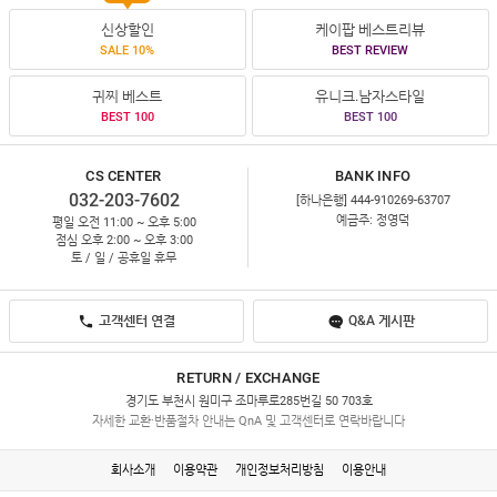
신상할인
케이팝 베스트리뷰
SALE 10%
BEST REVIEW
귀찌 베스트
유니크.남자스타일
BEST 100
BEST 100
CS CENTER
BANK INFO
032-203-7602
[하나은행] 444-910269-63707
예금주: 정영덕
평일 오전 11:00 ~ 오후 5:00
점심 오후 2:00 ~ 오후 3:00
토 / 일 / 공휴일 휴무
고객센터 연결
Q&A 게시판
RETURN / EXCHANGE
경기도 부천시 원미구 조마루로285번길 50 703호
자세한 교환·반품절차 안내는 QnA 및 고객센터로 연락바랍니다
회사소개
이용약관
개인정보처리방침
이용안내