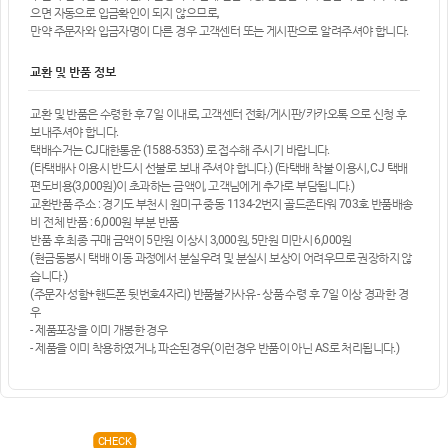
으면 자동으로 입금확인이 되지 않으므로,
만약 주문자와 입금자명이 다른 경우 고객센터 또는 게시판으로 알려주셔야 합니다.
교환 및 반품 정보
교환 및 반품은 수령한 후 7일 이내로, 고객센터 전화/게시판/카카오톡 으로 신청 후
보내주셔야 합니다.
택배수거는 CJ대한통운 (1588-5353) 로 접수해 주시기 바랍니다.
(타택배사 이용시 반드시 선불로 보내 주셔야 합니다.) (타택배 착불 이용시, CJ 택배
편도비용(3,000원)이 초과하는 금액이, 고객님에게 추가로 부담됩니다.)
교환반품 주소 : 경기도 부천시 원미구 중동 1134-2번지 골드존타워 703호 반품배송
비 전체 반품 : 6,000원 부분 반품
반품 후 최종 구매 금액이 5만원 이상시 3,000원, 5만원 미만시 6,000원
(현금동봉시 택배 이동 과정에서 분실우려 및 분실시 보상이 어려우므로 권장하지 않
습니다.)
(주문자 성함+핸드폰 뒷번호4자리) 반품불가사유 - 상품 수령 후 7일 이상 경과한 경
우
- 제품포장을 이미 개봉한 경우
- 제품을 이미 착용하였거나, 파손된경우(이런경우 반품이 아닌 AS로 처리됩니다.)
CHECK