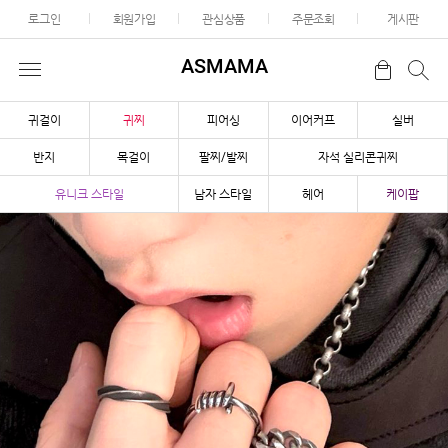
로그인
회원가입
관심상품
주문조회
게시판
ASMAMA
귀걸이
귀찌
피어싱
이어커프
실버
반지
목걸이
팔찌/발찌
자석 실리콘귀찌
유니크 스타일
남자 스타일
헤어
케이팝