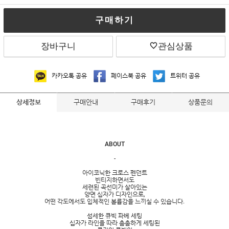
구매하기
장바구니
관심상품
카카오톡 공유
페이스북 공유
트위터 공유
구매안내
구매후기
상품문의
상세정보
ABOUT
-
아이코닉한 크로스 펜던트
빈티지하면서도
세련된 곡선미가 살아있는
양면 십자가 디자인으로,
어떤 각도에서도 입체적인 볼륨감을 느끼실 수 있습니다.
섬세한 큐빅 파베 세팅
십자가 라인을 따라 촘촘하게 세팅된