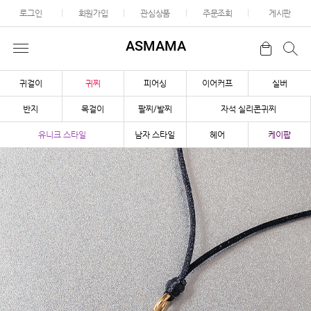
로그인
회원가입
관심상품
주문조회
게시판
ASMAMA
귀걸이
귀찌
피어싱
이어커프
실버
반지
목걸이
팔찌/발찌
자석 실리콘귀찌
유니크 스타일
남자 스타일
헤어
케이팝