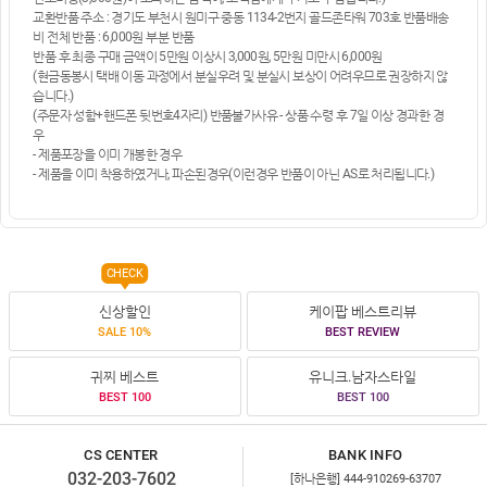
교환반품 주소 : 경기도 부천시 원미구 중동 1134-2번지 골드존타워 703호 반품배송
비 전체 반품 : 6,000원 부분 반품
반품 후 최종 구매 금액이 5만원 이상시 3,000원, 5만원 미만시 6,000원
(현금동봉시 택배 이동 과정에서 분실우려 및 분실시 보상이 어려우므로 권장하지 않
습니다.)
(주문자 성함+핸드폰 뒷번호4자리) 반품불가사유 - 상품 수령 후 7일 이상 경과한 경
우
- 제품포장을 이미 개봉한 경우
- 제품을 이미 착용하였거나, 파손된경우(이런경우 반품이 아닌 AS로 처리됩니다.)
CHECK
신상할인
케이팝 베스트리뷰
SALE 10%
BEST REVIEW
귀찌 베스트
유니크.남자스타일
BEST 100
BEST 100
CS CENTER
BANK INFO
032-203-7602
[하나은행] 444-910269-63707