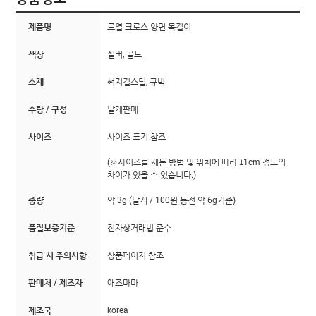
제품명
로열 크로스 양면 목걸이
색상
실버, 골드
소재
써지컬스틸, 큐빅
수량 / 구성
낱개판매
사이즈
사이즈 표기 참조
(※사이즈를 재는 방법 및 위치에 따라 ±1cm 정도의
차이가 있을 수 있습니다.)
중량
약 3g (낱개 / 100원 동전 약 6g기준)
품질보증기준
전자상거래법 준수
취급 시 주의사항
상품페이지 참조
판매처 / 제조자
애즈마마
제조국
korea