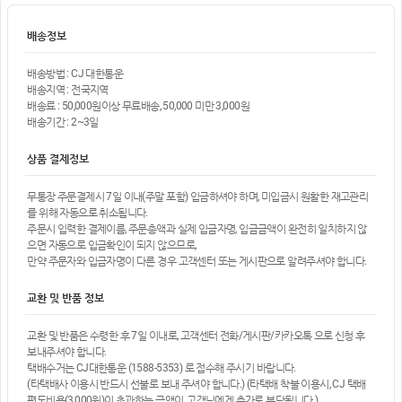
배송정보
배송방법 : CJ 대한통운
배송지역 : 전국지역
배송료 : 50,000원이상 무료배송, 50,000 미만 3,000원
배송기간 : 2~3일
상품 결제정보
무통장 주문결제시 7일 이내(주말 포함) 입금하셔야 하며, 미입금시 원활한 재고관리
를 위해 자동으로 취소됩니다.
주문시 입력한 결제이름, 주문총액과 실제 입금자명, 입금금액이 완전히 일치하지 않
으면 자동으로 입금확인이 되지 않으므로,
만약 주문자와 입금자명이 다른 경우 고객센터 또는 게시판으로 알려주셔야 합니다.
교환 및 반품 정보
교환 및 반품은 수령한 후 7일 이내로, 고객센터 전화/게시판/카카오톡 으로 신청 후
보내주셔야 합니다.
택배수거는 CJ대한통운 (1588-5353) 로 접수해 주시기 바랍니다.
(타택배사 이용시 반드시 선불로 보내 주셔야 합니다.) (타택배 착불 이용시, CJ 택배
편도비용(3,000원)이 초과하는 금액이, 고객님에게 추가로 부담됩니다.)