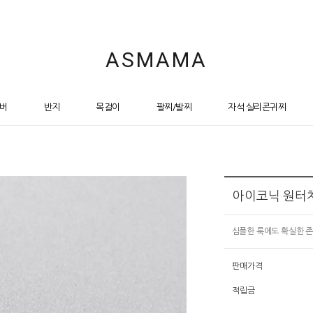
ASMAMA
버
반지
목걸이
팔찌/발찌
자석 실리콘귀찌
아이코닉 원터
심플한 룩에도 확실한 
판매가격
적립금