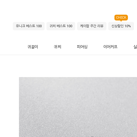
CHECK
유니크 베스트 100
귀찌 베스트 100
케이팝 주간 리뷰
신상할인 10%
귀걸이
귀찌
피어싱
이어커프
실