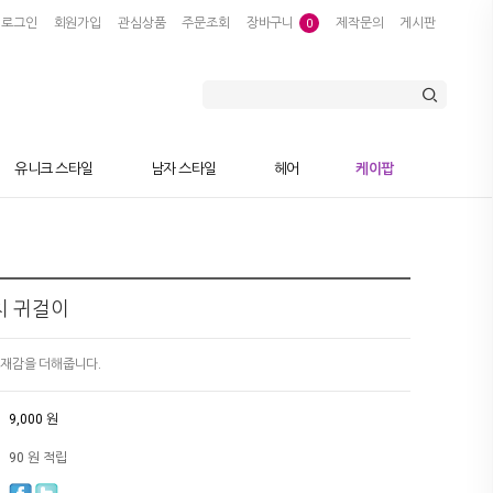
로그인
회원가입
관심상품
주문조회
장바구니
제작문의
게시판
0
유니크 스타일
남자 스타일
헤어
케이팝
치 귀걸이
존재감을 더해줍니다.
9,000 원
90 원 적립