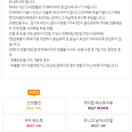
보내주셔야 합니다.
택배수거는 CJ대한통운 (1588-5353) 로 접수해 주시기 바랍니다.
(타택배사 이용시 반드시 선불로 보내 주셔야 합니다.) (타택배 착불 이용시, CJ 택배
편도비용(3,000원)이 초과하는 금액이, 고객님에게 추가로 부담됩니다.)
교환반품 주소 : 경기도 부천시 원미구 중동 1134-2번지 골드존타워 703호 반품배송
비 전체 반품 : 6,000원 부분 반품
반품 후 최종 구매 금액이 5만원 이상시 3,000원, 5만원 미만시 6,000원
(현금동봉시 택배 이동 과정에서 분실우려 및 분실시 보상이 어려우므로 권장하지 않
습니다.)
(주문자 성함+핸드폰 뒷번호4자리) 반품불가사유 - 상품 수령 후 7일 이상 경과한 경
우
- 제품포장을 이미 개봉한 경우
- 제품을 이미 착용하였거나, 파손된경우(이런경우 반품이 아닌 AS로 처리됩니다.)
CHECK
신상할인
케이팝 베스트리뷰
SALE 10%
BEST REVIEW
귀찌 베스트
유니크.남자스타일
BEST 100
BEST 100