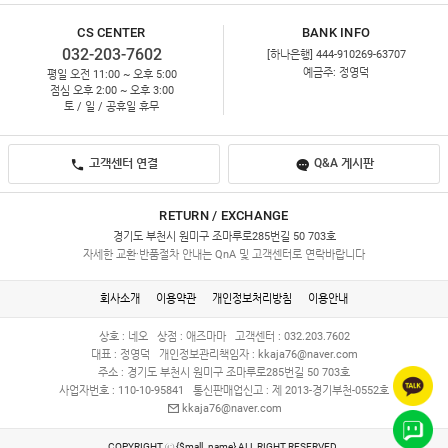
CS CENTER
BANK INFO
032-203-7602
[하나은행] 444-910269-63707
예금주: 정영덕
평일 오전 11:00 ~ 오후 5:00
점심 오후 2:00 ~ 오후 3:00
토 / 일 / 공휴일 휴무
고객센터 연결
Q&A 게시판
RETURN / EXCHANGE
경기도 부천시 원미구 조마루로285번길 50 703호
자세한 교환·반품절차 안내는 QnA 및 고객센터로 연락바랍니다
회사소개
이용약관
개인정보처리방침
이용안내
상호 : 네오
상점 : 애즈마마
고객센터 : 032.203.7602
대표 : 정영덕
개인정보관리책임자 :
kkaja76@naver.com
주소 : 경기도 부천시 원미구 조마루로285번길 50 703호
사업자번호 : 110-10-95841
통신판매업신고 : 제 2013-경기부천-0552호
kkaja76@naver.com
COPYRIGHT ⓒ {$mall_name} ALL RIGHT RESERVED.