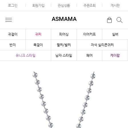
로그인
회원가입
관심상품
주문조회
게시판
ASMAMA
귀걸이
귀찌
피어싱
이어커프
실버
반지
목걸이
팔찌/발찌
자석 실리콘귀찌
유니크 스타일
남자 스타일
헤어
케이팝