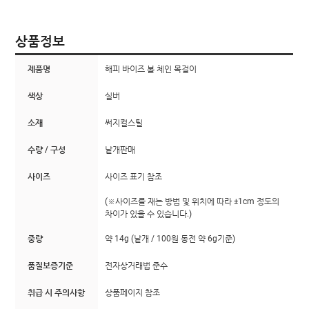
상품정보
제품명
해피 바이즈 볼 체인 목걸이
색상
실버
소재
써지컬스틸
수량 / 구성
낱개판매
사이즈
사이즈 표기 참조
(※사이즈를 재는 방법 및 위치에 따라 ±1cm 정도의
차이가 있을 수 있습니다.)
중량
약 14g (낱개 / 100원 동전 약 6g기준)
품질보증기준
전자상거래법 준수
취급 시 주의사항
상품페이지 참조